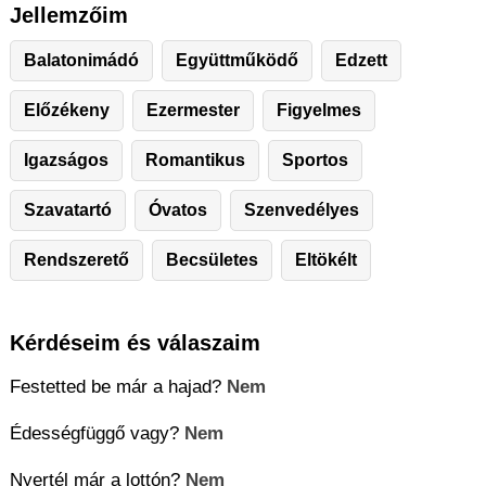
Jellemzőim
Balatonimádó
Együttműködő
Edzett
Előzékeny
Ezermester
Figyelmes
Igazságos
Romantikus
Sportos
Szavatartó
Óvatos
Szenvedélyes
Rendszerető
Becsületes
Eltökélt
Kérdéseim és válaszaim
Festetted be már a hajad?
Nem
Édességfüggő vagy?
Nem
Nyertél már a lottón?
Nem