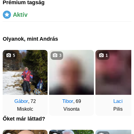
Prémium tagság
Aktív
Olyanok, mint András
5
3
1
Gábor
Tibor
Laci
, 72
, 69
Miskolc
Visonta
Pilis
Őket már láttad?