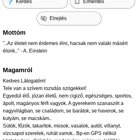
Kérdés
Elmentés
Elrejtés
Mottóm
"..Az életet nem érdemes élni, hacsak nem valaki másért
élünk.." - A. Einstein
Magamról
Kedves Látogatóm!
Tele van a szívem rozsdás szögekkel!
Egyedül élő, józan életű, nem cigiző, egészséges, sportos,
ápolt, magányos férfi vagyok. A gyerekeim szanaszét a
nagyvilágban, se családom, se barátok, se haverok, se
kutyám, se macskám..
Sütök, főzök, takarítok, mosok, vasalok, autót, villanyt,
vízcsapot szerelek, ruhát varrok.. Bp-en GPS nélkül