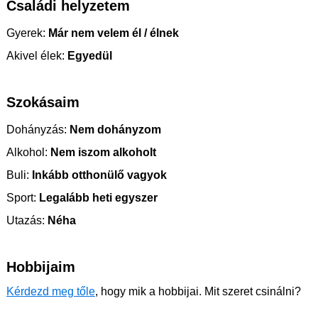
Családi helyzetem
Gyerek:
Már nem velem él / élnek
Akivel élek:
Egyedül
Szokásaim
Dohányzás:
Nem dohányzom
Alkohol:
Nem iszom alkoholt
Buli:
Inkább otthonülő vagyok
Sport:
Legalább heti egyszer
Utazás:
Néha
Hobbijaim
Kérdezd meg tőle
, hogy mik a hobbijai. Mit szeret csinálni?