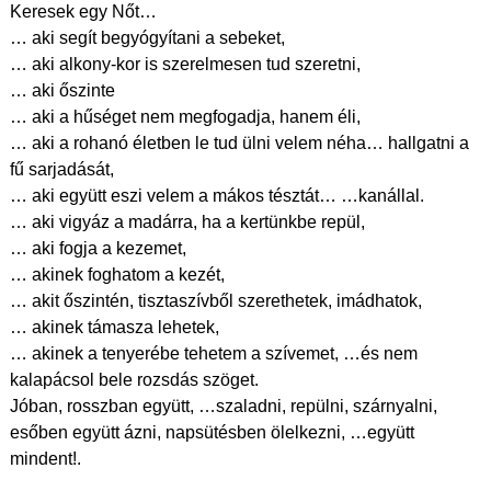
Keresek egy Nőt…
… aki segít begyógyítani a sebeket,
… aki alkony-kor is szerelmesen tud szeretni,
… aki őszinte
… aki a hűséget nem megfogadja, hanem éli,
… aki a rohanó életben le tud ülni velem néha… hallgatni a
fű sarjadását,
… aki együtt eszi velem a mákos tésztát… …kanállal.
… aki vigyáz a madárra, ha a kertünkbe repül,
… aki fogja a kezemet,
… akinek foghatom a kezét,
… akit őszintén, tisztaszívből szerethetek, imádhatok,
… akinek támasza lehetek,
… akinek a tenyerébe tehetem a szívemet, …és nem
kalapácsol bele rozsdás szöget.
Jóban, rosszban együtt, …szaladni, repülni, szárnyalni,
esőben együtt ázni, napsütésben ölelkezni, …együtt
mindent!.