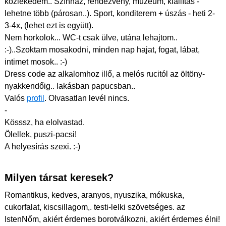
közlekedem.. Színház, rendezvény, múzeum, kiállítás -
lehetne több (párosan..). Sport, konditerem + úszás - heti 2-
3-4x, (lehet ezt is együtt).
Nem horkolok... WC-t csak ülve, utána lehajtom..
:-)..Szoktam mosakodni, minden nap hajat, fogat, lábat,
intimet mosok.. :-)
Dress code az alkalomhoz illő, a melós rucitól az öltöny-
nyakkendőig.. lakásban papucsban..
Valós
profil
. Olvasatlan levél nincs.
-
Kösssz, ha elolvastad.
Ölellek, puszi-pacsi!
A helyesírás szexi. :-)
Milyen társat keresek?
Romantikus, kedves, aranyos, nyuszika, mókuska,
cukorfalat, kiscsillagom,. testi-lelki szövetséges. az
IstenNőm, akiért érdemes borotválkozni, akiért érdemes élni!