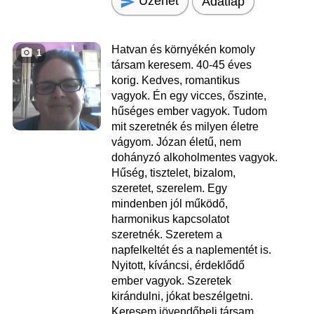
Üzenet
Adatlap
Hatvan és környékén komoly
1
társam keresem. 40-45 éves
korig. Kedves, romantikus
vagyok. Én egy vicces, őszinte,
hűséges ember vagyok. Tudom
mit szeretnék és milyen életre
vágyom. Józan életű, nem
dohányzó alkoholmentes vagyok.
Hűség, tisztelet, bizalom,
szeretet, szerelem. Egy
mindenben jól működő,
harmonikus kapcsolatot
szeretnék. Szeretem a
napfelkeltét és a naplementét is.
Nyitott, kíváncsi, érdeklődő
ember vagyok. Szeretek
kirándulni, jókat beszélgetni.
Keresem jövendőbeli társam.