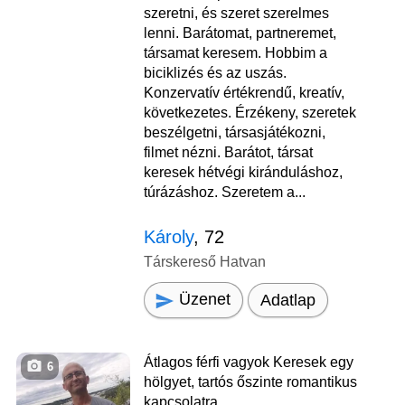
szeretni, és szeret szerelmes
lenni. Barátomat, partneremet,
társamat keresem. Hobbim a
biciklizés és az uszás.
Konzervatív értékrendű, kreatív,
következetes. Érzékeny, szeretek
beszélgetni, társasjátékozni,
filmet nézni. Barátot, társat
keresek hétvégi kiránduláshoz,
túrázáshoz. Szeretem a...
Károly
, 72
Társkereső Hatvan
Üzenet
Adatlap
Átlagos férfi vagyok Keresek egy
6
hölgyet, tartós őszinte romantikus
kapcsolatra.