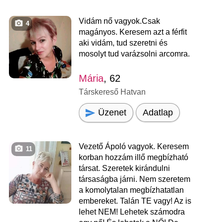
Vidám nő vagyok.Csak
4
magányos. Keresem azt a férfit
aki vidám, tud szeretni és
mosolyt tud varázsolni arcomra.
Mária
, 62
Társkereső Hatvan
Üzenet
Adatlap
Vezető Ápoló vagyok. Keresem
11
korban hozzám illő megbízható
társat. Szeretek kirándulni
társaságba járni. Nem szeretem
a komolytalan megbízhatatlan
embereket. Talán TE vagy! Az is
lehet NEM! Lehetek számodra