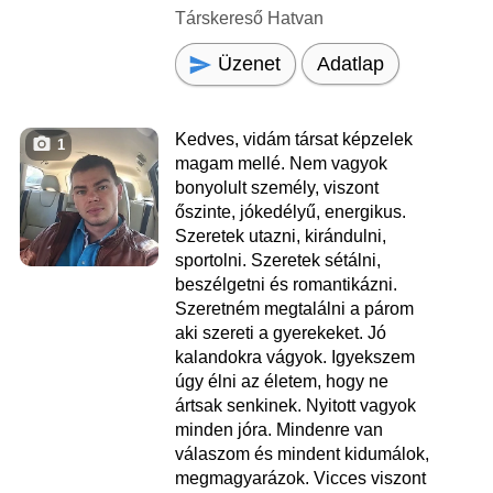
Társkereső Hatvan
Üzenet
Adatlap
Kedves, vidám társat képzelek
1
magam mellé. Nem vagyok
bonyolult személy, viszont
őszinte, jókedélyű, energikus.
Szeretek utazni, kirándulni,
sportolni. Szeretek sétálni,
beszélgetni és romantikázni.
Szeretném megtalálni a párom
aki szereti a gyerekeket. Jó
kalandokra vágyok. Igyekszem
úgy élni az életem, hogy ne
ártsak senkinek. Nyitott vagyok
minden jóra. Mindenre van
válaszom és mindent kidumálok,
megmagyarázok. Vicces viszont