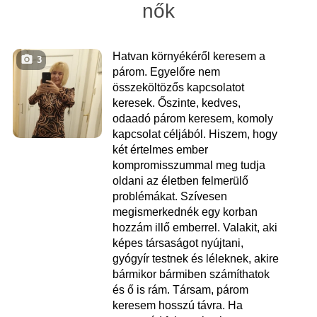
nők
Hatvan környékéről keresem a
3
párom. Egyelőre nem
összeköltözős kapcsolatot
keresek. Őszinte, kedves,
odaadó párom keresem, komoly
kapcsolat céljából. Hiszem, hogy
két értelmes ember
kompromisszummal meg tudja
oldani az életben felmerülő
problémákat. Szívesen
megismerkednék egy korban
hozzám illő emberrel. Valakit, aki
képes társaságot nyújtani,
gyógyír testnek és léleknek, akire
bármikor bármiben számíthatok
és ő is rám. Társam, párom
keresem hosszú távra. Ha