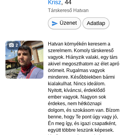
Krisz
, 44
Társkereső Hatvan
Üzenet
Adatlap
Hatvan környékén keresem a
2
szerelmem. Komoly társkereső
vagyok. Hiányzik valaki, egy társ
akivel megoszthatom az élet apró
örömeit. Rugalmas vagyok
mindenre. Későbbiekben bármi
kialakulhat. Nincs ideálom.
Nyitott, kíváncsi, érdeklődő
ember vagyok. Nagyon sok
érdekes, nem hétköznapi
dolgom, és szokásom van. Bízom
benne, hogy Te pont úgy vagy jó,
Én meg így, és igazi csapatként,
együtt többre leszünk képesek.