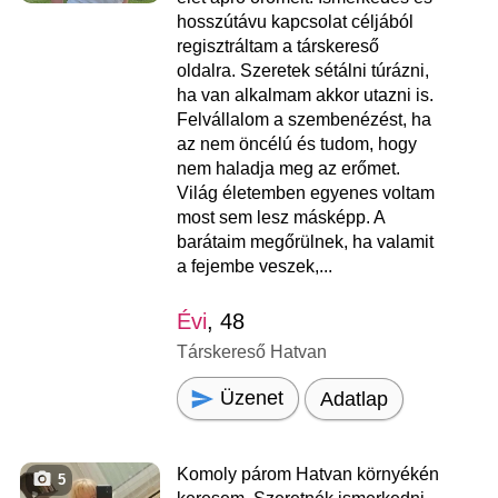
hosszútávu kapcsolat céljából
regisztráltam a társkereső
oldalra. Szeretek sétálni túrázni,
ha van alkalmam akkor utazni is.
Felvállalom a szembenézést, ha
az nem öncélú és tudom, hogy
nem haladja meg az erőmet.
Világ életemben egyenes voltam
most sem lesz másképp. A
barátaim megőrülnek, ha valamit
a fejembe veszek,...
Évi
, 48
Társkereső Hatvan
Üzenet
Adatlap
Komoly párom Hatvan környékén
5