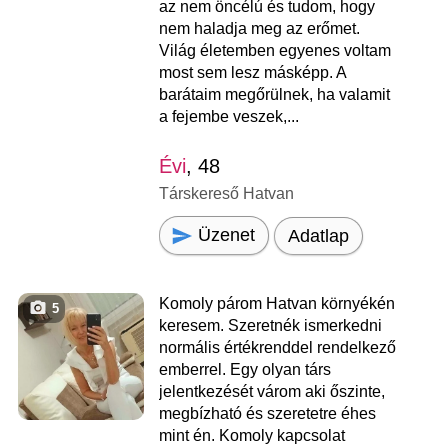
az nem öncélú és tudom, hogy
nem haladja meg az erőmet.
Világ életemben egyenes voltam
most sem lesz másképp. A
barátaim megőrülnek, ha valamit
a fejembe veszek,...
Évi
, 48
Társkereső Hatvan
Üzenet
Adatlap
Komoly párom Hatvan környékén
5
keresem. Szeretnék ismerkedni
normális értékrenddel rendelkező
emberrel. Egy olyan társ
jelentkezését várom aki őszinte,
megbízható és szeretetre éhes
mint én. Komoly kapcsolat