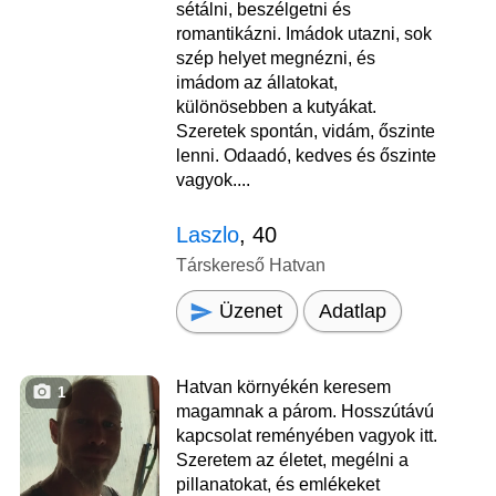
sétálni, beszélgetni és
romantikázni. Imádok utazni, sok
szép helyet megnézni, és
imádom az állatokat,
különösebben a kutyákat.
Szeretek spontán, vidám, őszinte
lenni. Odaadó, kedves és őszinte
vagyok....
Laszlo
, 40
Társkereső Hatvan
Üzenet
Adatlap
Hatvan környékén keresem
1
magamnak a párom. Hosszútávú
kapcsolat reményében vagyok itt.
Szeretem az életet, megélni a
pillanatokat, és emlékeket