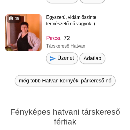
Egyszerű, vidám,őszinte
15
természetű nő vagyok :)
Pircsi
, 72
Társkereső Hatvan
Üzenet
Adatlap
még több Hatvan környéki párkereső nő
Fényképes hatvani társkereső
férfiak