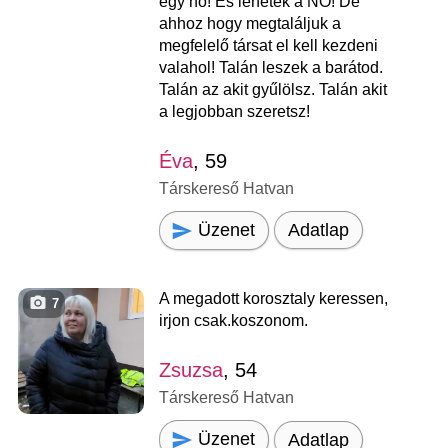
egy nő! És lehetek a NŐ! De
ahhoz hogy megtaláljuk a
megfelelő társat el kell kezdeni
valahol! Talán leszek a barátod.
Talán az akit gyűlölsz. Talán akit
a legjobban szeretsz!
Éva
, 59
Társkereső Hatvan
Üzenet
Adatlap
A megadott korosztaly keressen,
7
irjon csak.koszonom.
Zsuzsa
, 54
Társkereső Hatvan
Üzenet
Adatlap