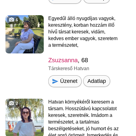
Egyedűl álló nyugdíjas vagyok,
6
keresztény, korban hozzám illő
hívű társat keresek, vidám,
kedves ember vagyok, szeretem
a természetet,
Zsuzsanna
, 68
Társkereső Hatvan
Üzenet
Adatlap
Hatvan környékéről keresem a
2
társam. Hosszútávú kapcsolatot
keresek, szeretnék. Imádom a
természetet, a tartalmas
beszélgetéseket, jó humort és az
élet apró örömeit. Ismerkedés és