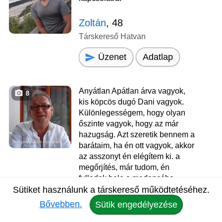
Zoltán
, 48
Társkereső Hatvan
Üzenet
Adatlap
Anyátlan Apátlan árva vagyok,
8
kis köpcös dugó Dani vagyok.
Különlegességem, hogy olyan
őszinte vagyok, hogy az már
hazugság. Azt szeretik bennem a
barátaim, ha én ott vagyok, akkor
az asszonyt én elégítem ki. a
megőrjítés, már tudom, én
fulladok bele a medencébe
legelőször! Nem vagyok 60 éves,
Sütiket használunk a társkereső működtetéséhez.
korom 18, csak negyvenkét év,
Bővebben.
Sütik engedélyezése
élettapasztalattal! Már
negyvenhárom év! Közlöm! Mától