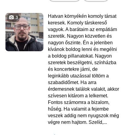
Hatvan környékén komoly társat
3
keresek. Komoly társkereső
vagyok. A barátaim az empátiám
szeretik. Nagyon közvetlen és
nagyon őszinte. Én a jelenben
kívánok boldog lenni és megélni
a boldog pillanatokat. Nagyon
szeretek beszélgetni, színházba
és koncertekre járni, de
leginkább utazással töltöm a
szabadidőmet. Ha arra
érdemesnek találok valakit, akkor
szívesen kitárom a lelkemet.
Fontos számomra a bizalom,
hűség. Ha valamit a fejembe
veszek addig nem nyugszok még
végre nem hajtom. Szelíd,...