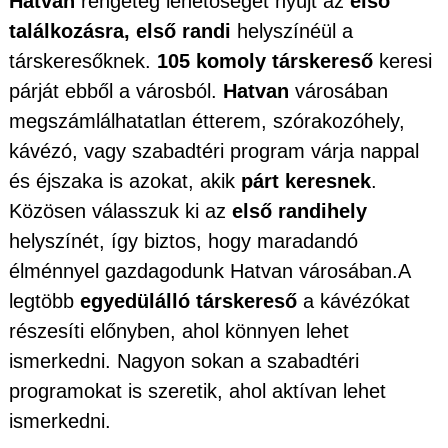
Hatvan
rengeteg lehetőséget nyújt az
első
találkozásra, első randi
helyszínéül a
társkeresőknek.
105 komoly társkereső
keresi
párját ebből a városból.
Hatvan
városában
megszámlálhatatlan étterem, szórakozóhely,
kávézó, vagy szabadtéri program várja nappal
és éjszaka is azokat, akik
párt keresnek
.
Közösen válasszuk ki az
első randihely
helyszínét, így biztos, hogy maradandó
élménnyel gazdagodunk Hatvan városában.A
legtöbb
egyedülálló társkereső
a kávézókat
részesíti előnyben, ahol könnyen lehet
ismerkedni. Nagyon sokan a szabadtéri
programokat is szeretik, ahol aktívan lehet
ismerkedni.