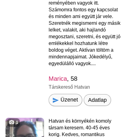
reményében vagyok itt.
Számomra fontos egy kapcsolat
és minden ami együtt jár vele.
Szeretnék megismerni egy másik
lelket, valakit, aki hajlandó
megosztani, szeretni, és együtt jó
emlékekkel hozhatunk létre
boldog véget. Aktívan töltöm a
mindennapjaimat. Jókedélyű,
egyedülálló vagyok....
Marica
, 58
Társkereső Hatvan
Üzenet
Adatlap
Hatvan és környékén komoly
1
társam keresem. 40-45 éves
korig. Kedves, romantikus