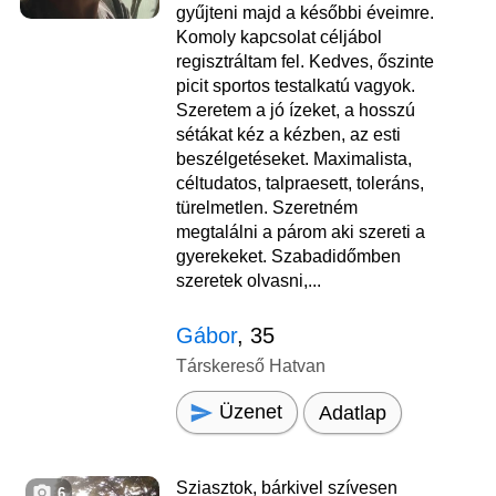
gyűjteni majd a későbbi éveimre.
Komoly kapcsolat céljábol
regisztráltam fel. Kedves, őszinte
picit sportos testalkatú vagyok.
Szeretem a jó ízeket, a hosszú
sétákat kéz a kézben, az esti
beszélgetéseket. Maximalista,
céltudatos, talpraesett, toleráns,
türelmetlen. Szeretném
megtalálni a párom aki szereti a
gyerekeket. Szabadidőmben
szeretek olvasni,...
Gábor
, 35
Társkereső Hatvan
Üzenet
Adatlap
Sziasztok, bárkivel szívesen
6