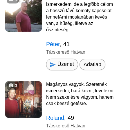
ismerkedem, de a legfőbb célom
a hosszú távú komoly kapcsolat
lenne!Ami mostanában kevés
van, a hűség, illetve az
őszinteség!
Péter
, 41
Társkereső Hatvan
Üzenet
Adatlap
Magányos vagyok. Szeretnék
3
ismerkedni, barátkozni, levelezni.
Nem szexelésre vágyom, hanem
csak beszélgetésre.
Roland
, 49
Társkereső Hatvan