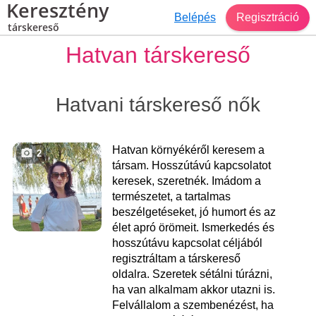
Keresztény
Belépés
Regisztráció
társkereső
Hatvan társkereső
Hatvani társkereső nők
Hatvan környékéről keresem a
2
társam. Hosszútávú kapcsolatot
keresek, szeretnék. Imádom a
természetet, a tartalmas
beszélgetéseket, jó humort és az
élet apró örömeit. Ismerkedés és
hosszútávu kapcsolat céljából
regisztráltam a társkereső
oldalra. Szeretek sétálni túrázni,
ha van alkalmam akkor utazni is.
Felvállalom a szembenézést, ha