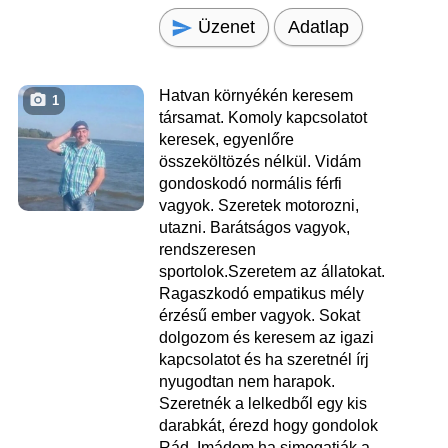
Üzenet
Adatlap
Hatvan környékén keresem
1
társamat. Komoly kapcsolatot
keresek, egyenlőre
összeköltözés nélkül. Vidám
gondoskodó normális férfi
vagyok. Szeretek motorozni,
utazni. Barátságos vagyok,
rendszeresen
sportolok.Szeretem az állatokat.
Ragaszkodó empatikus mély
érzésű ember vagyok. Sokat
dolgozom és keresem az igazi
kapcsolatot és ha szeretnél írj
nyugodtan nem harapok.
Szeretnék a lelkedből egy kis
darabkát, érezd hogy gondolok
Rád. Imádom ha simogatják a