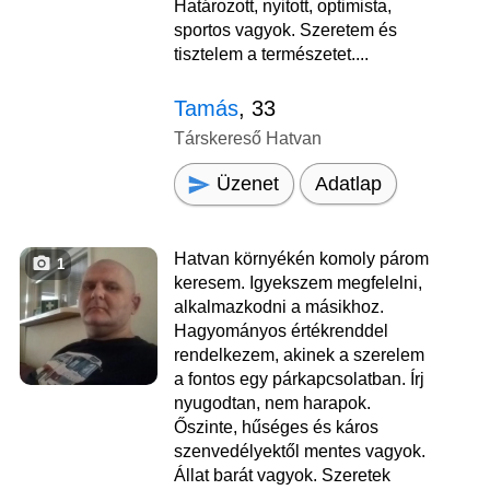
Határozott, nyitott, optimista,
sportos vagyok. Szeretem és
tisztelem a természetet....
Tamás
, 33
Társkereső Hatvan
Üzenet
Adatlap
Hatvan környékén komoly párom
1
keresem. Igyekszem megfelelni,
alkalmazkodni a másikhoz.
Hagyományos értékrenddel
rendelkezem, akinek a szerelem
a fontos egy párkapcsolatban. Írj
nyugodtan, nem harapok.
Őszinte, hűséges és káros
szenvedélyektől mentes vagyok.
Állat barát vagyok. Szeretek