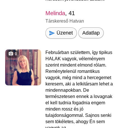
Melinda
, 41
Társkereső Hatvan
Üzenet
Adatlap
Februárban születtem, így tipikus
1
HALAK vagyok, véleményem
szerint mindent elmond rólam.
Reménytelenül romantikus
vagyok, még mind a hercegemet
keresem, aki a lelkitársam lehet a
mindennapokban. De
természetesen ennek a lovagnak
el kell tudnia fogadnia engem
minden rossz és jó
tulajdonságommal. Sajnos senki
sem tökéletes, ahogy Én sem
vagyok az.