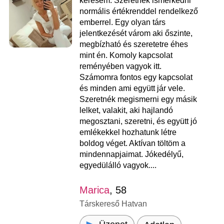
keresem. Szeretnék ismerkedni
normális értékrenddel rendelkező
emberrel. Egy olyan társ
jelentkezését várom aki őszinte,
megbízható és szeretetre éhes
mint én. Komoly kapcsolat
reményében vagyok itt.
Számomra fontos egy kapcsolat
és minden ami együtt jár vele.
Szeretnék megismerni egy másik
lelket, valakit, aki hajlandó
megosztani, szeretni, és együtt jó
emlékekkel hozhatunk létre
boldog véget. Aktívan töltöm a
mindennapjaimat. Jókedélyű,
egyedülálló vagyok....
Marica
, 58
Társkereső Hatvan