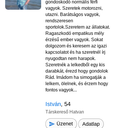
gondoskodó normális férfi
vagyok. Szeretek motorozni,
utazni. Barátságos vagyok,
rendszeresen
sportolok.Szeretem az állatokat.
Ragaszkodó empatikus mély
érzésű ember vagyok. Sokat
dolgozom és keresem az igazi
kapcsolatot és ha szeretnél írj
nyugodtan nem harapok.
Szeretnék a lelkedből egy kis
darabkát, érezd hogy gondolok
Rád. Imádom ha simogatják a
lelkem, ölelnek, és érzem hogy
fontos vagyok...
István
, 54
Társkereső Hatvan
Üzenet
Adatlap