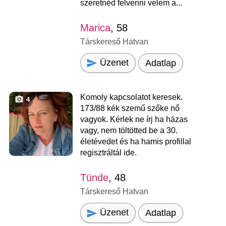
szeretnéd felvenni velem a...
Marica
, 58
Társkereső Hatvan
Üzenet
Adatlap
Komoly kapcsolatot keresek.
4
173/88 kék szemű szőke nő
vagyok. Kérlek ne írj ha házas
vagy, nem töltötted be a 30.
életévedet és ha hamis profillal
regisztráltál ide.
Tünde
, 48
Társkereső Hatvan
Üzenet
Adatlap