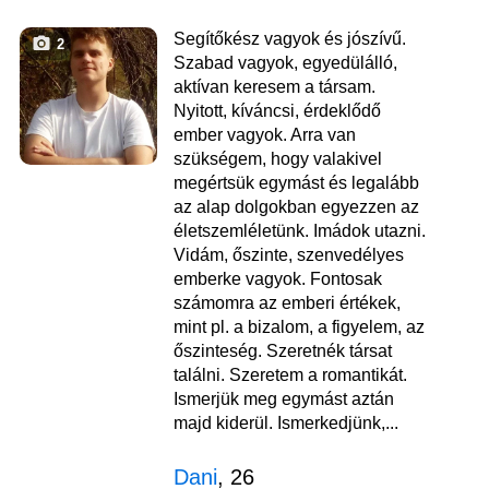
Segítőkész vagyok és jószívű.
2
Szabad vagyok, egyedülálló,
aktívan keresem a társam.
Nyitott, kíváncsi, érdeklődő
ember vagyok. Arra van
szükségem, hogy valakivel
megértsük egymást és legalább
az alap dolgokban egyezzen az
életszemléletünk. Imádok utazni.
Vidám, őszinte, szenvedélyes
emberke vagyok. Fontosak
számomra az emberi értékek,
mint pl. a bizalom, a figyelem, az
őszinteség. Szeretnék társat
találni. Szeretem a romantikát.
Ismerjük meg egymást aztán
majd kiderül. Ismerkedjünk,...
Dani
, 26