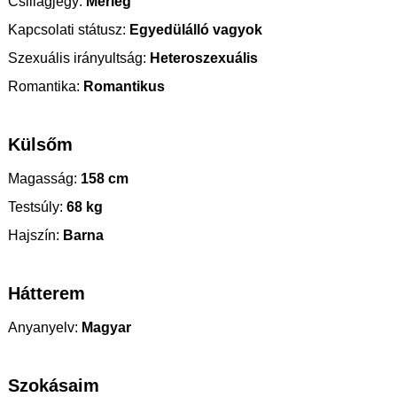
Csillagjegy:
Mérleg
Kapcsolati státusz:
Egyedülálló vagyok
Szexuális irányultság:
Heteroszexuális
Romantika:
Romantikus
Külsőm
Magasság:
158 cm
Testsúly:
68 kg
Hajszín:
Barna
Hátterem
Anyanyelv:
Magyar
Szokásaim