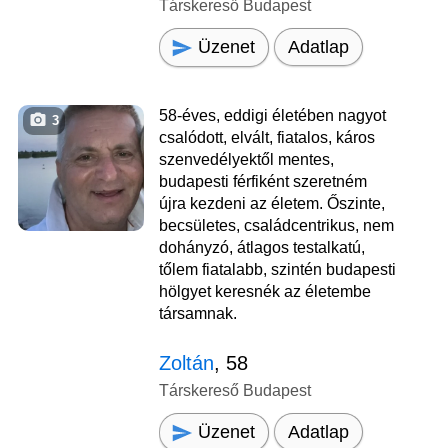
Társkereső Budapest
Üzenet
Adatlap
58-éves, eddigi életében nagyot
3
csalódott, elvált, fiatalos, káros
szenvedélyektől mentes,
budapesti férfiként szeretném
újra kezdeni az életem. Őszinte,
becsületes, családcentrikus, nem
dohányzó, átlagos testalkatú,
tőlem fiatalabb, szintén budapesti
hölgyet keresnék az életembe
társamnak.
Zoltán
, 58
Társkereső Budapest
Üzenet
Adatlap