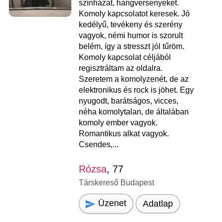
színházat, hangversenyeket.
Komoly kapcsolatot keresek. Jó
kedélyű, tevékeny és szerény
vagyok, némi humor is szorult
belém, így a stresszt jól tűröm.
Komoly kapcsolat céljából
regisztráltam az oldalra.
Szeretem a komolyzenét, de az
elektronikus és rock is jöhet. Egy
nyugodt, barátságos, vicces,
néha komolytalan, de általában
komoly ember vagyok.
Romantikus alkat vagyok.
Csendes,...
Rózsa
, 77
Társkereső Budapest
Üzenet
Adatlap