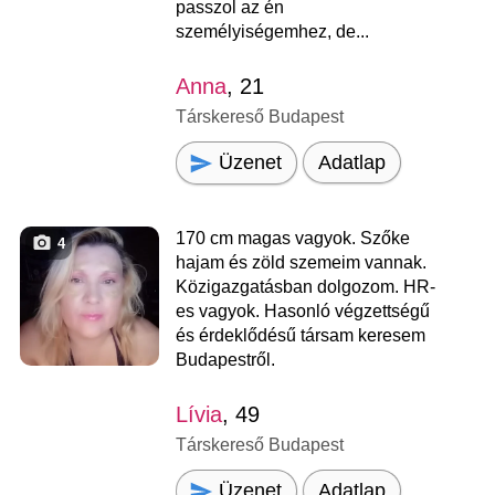
passzol az én
személyiségemhez, de...
Anna
, 21
Társkereső Budapest
Üzenet
Adatlap
170 cm magas vagyok. Szőke
4
hajam és zöld szemeim vannak.
Közigazgatásban dolgozom. HR-
es vagyok. Hasonló végzettségű
és érdeklődésű társam keresem
Budapestről.
Lívia
, 49
Társkereső Budapest
Üzenet
Adatlap