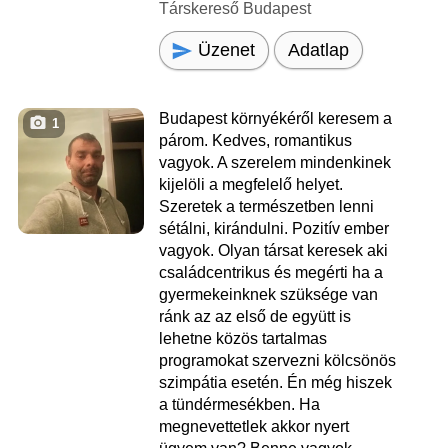
Társkereső Budapest
Üzenet
Adatlap
Budapest környékéről keresem a
1
párom. Kedves, romantikus
vagyok. A szerelem mindenkinek
kijelöli a megfelelő helyet.
Szeretek a természetben lenni
sétálni, kirándulni. Pozitív ember
vagyok. Olyan társat keresek aki
családcentrikus és megérti ha a
gyermekeinknek szüksége van
ránk az az első de együtt is
lehetne közös tartalmas
programokat szervezni kölcsönös
szimpátia esetén. Én még hiszek
a tündérmesékben. Ha
megnevettetlek akkor nyert