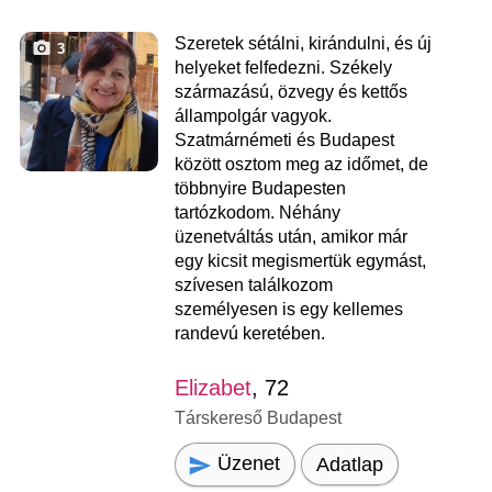
Szeretek sétálni, kirándulni, és új
3
helyeket felfedezni. Székely
származású, özvegy és kettős
állampolgár vagyok.
Szatmárnémeti és Budapest
között osztom meg az időmet, de
többnyire Budapesten
tartózkodom. Néhány
üzenetváltás után, amikor már
egy kicsit megismertük egymást,
szívesen találkozom
személyesen is egy kellemes
randevú keretében.
Elizabet
, 72
Társkereső Budapest
Üzenet
Adatlap