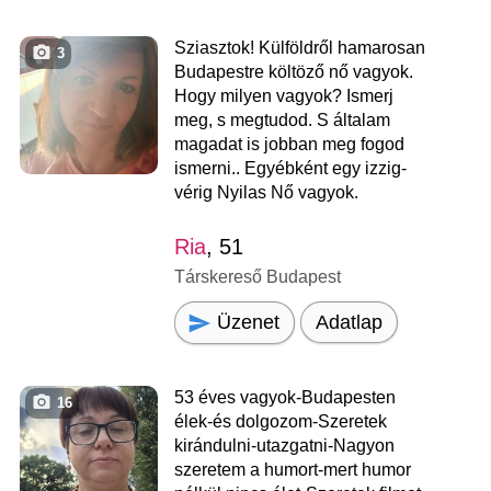
Sziasztok! Külföldről hamarosan
3
Budapestre költöző nő vagyok.
Hogy milyen vagyok? Ismerj
meg, s megtudod. S általam
magadat is jobban meg fogod
ismerni.. Egyébként egy izzig-
vérig Nyilas Nő vagyok.
Ria
, 51
Társkereső Budapest
Üzenet
Adatlap
53 éves vagyok-Budapesten
16
élek-és dolgozom-Szeretek
kirándulni-utazgatni-Nagyon
szeretem a humort-mert humor