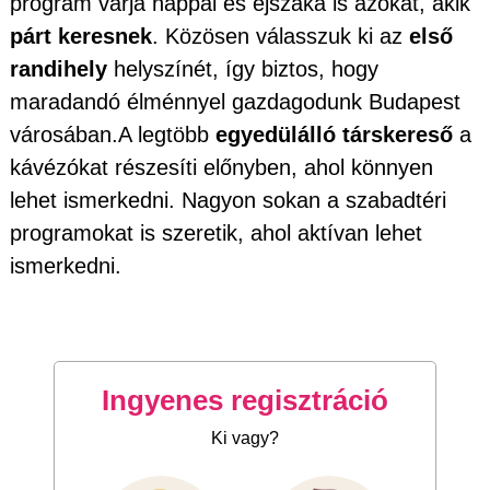
program várja nappal és éjszaka is azokat, akik
párt keresnek
. Közösen válasszuk ki az
első
randihely
helyszínét, így biztos, hogy
maradandó élménnyel gazdagodunk Budapest
városában.A legtöbb
egyedülálló társkereső
a
kávézókat részesíti előnyben, ahol könnyen
lehet ismerkedni. Nagyon sokan a szabadtéri
programokat is szeretik, ahol aktívan lehet
ismerkedni.
Ingyenes regisztráció
Ki vagy?