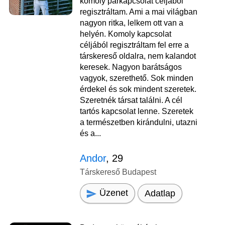
komoly párkapcsolat céljából
regisztráltam. Ami a mai világban
nagyon ritka, lelkem ott van a
helyén. Komoly kapcsolat
céljából regisztráltam fel erre a
társkereső oldalra, nem kalandot
keresek. Nagyon barátságos
vagyok, szerethető. Sok minden
érdekel és sok mindent szeretek.
Szeretnék társat találni. A cél
tartós kapcsolat lenne. Szeretek
a természetben kirándulni, utazni
és a...
Andor
, 29
Társkereső Budapest
Üzenet
Adatlap