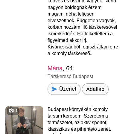
kedves és őszinte vagyok. Néha
nagyon boldognak érzem
magam, néha teljesen
elveszettnek. Független vagyok,
korban hozzám illő társkeresővel
ismerkednék. Ha felkeltettem a
figyelmed akkor írj.
Kíváncsiságból regisztráltam erre
a komoly társkereső...
Mária
, 64
Társkereső Budapest
Üzenet
Adatlap
Budapest környékén komoly
1
társam keresem. Szeretem a
természetet, az aktív sportot,
klasszikus és pihentető zenét,