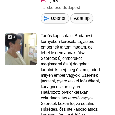
Eva
, 48
Társkereső Budapest
Üzenet
Adatlap
Tartós kapcsolatot Budapest
4
környékén keresek. Egyszerű
embernek tartom magam, de
lehet te nem annak látsz.
Szeretek új embereket
megismerni és új dolgokat
tanulni. Ismerj meg és megtudod
milyen ember vagyok. Szeretek
játszani, gyerekekkel időt tölteni,
kacagni és komoly lenni.
Határozott, olykor karakán,
céltudatos társkereső vagyok.
Szeretek kézen fogva sétálni.
Hűséges, őszinte kapcsolathoz
keresem társamat. Néha