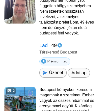
budapesti nem dohányzó,
független hölgy személyében.
Nem szeretek hosszasan
levelezni, a személyes
találkozást preferálom. 49 éves
nem dohányzó, józan életű
budapesti férfi vagyok.
Laci
, 49
Társkereső Budapest
Prémium tag
Üzenet
Adatlap
Budapest környékén keresem
2
magamnak a szerelmet. Ember
vagyok az összes hibámmal és
erényemmel együtt. Kizárólag