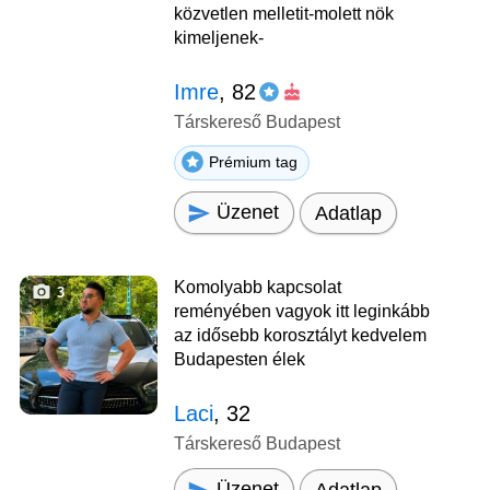
közvetlen melletit-molett nök
kimeljenek-
Imre
, 82
Társkereső Budapest
Prémium tag
Üzenet
Adatlap
Komolyabb kapcsolat
3
reményében vagyok itt leginkább
az idősebb korosztályt kedvelem
Budapesten élek
Laci
, 32
Társkereső Budapest
Üzenet
Adatlap