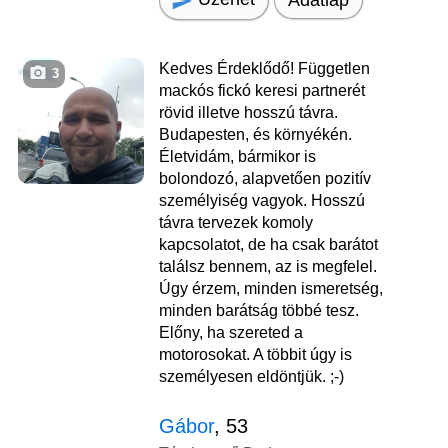
Kedves Érdeklődő! Független
3
mackós fickó keresi partnerét
rövid illetve hosszú távra.
Budapesten, és környékén.
Életvidám, bármikor is
bolondozó, alapvetően pozitív
személyiség vagyok. Hosszú
távra tervezek komoly
kapcsolatot, de ha csak barátot
találsz bennem, az is megfelel.
Úgy érzem, minden ismeretség,
minden barátság többé tesz.
Előny, ha szereted a
motorosokat. A többit úgy is
személyesen eldöntjük. ;-)
Gábor
, 53