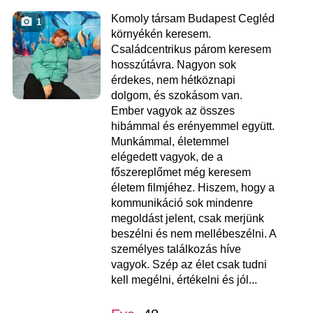
Komoly társam Budapest Cegléd
1
környékén keresem.
Családcentrikus párom keresem
hosszútávra. Nagyon sok
érdekes, nem hétköznapi
dolgom, és szokásom van.
Ember vagyok az összes
hibámmal és erényemmel együtt.
Munkámmal, életemmel
elégedett vagyok, de a
főszereplőmet még keresem
életem filmjéhez. Hiszem, hogy a
kommunikáció sok mindenre
megoldást jelent, csak merjünk
beszélni és nem mellébeszélni. A
személyes találkozás híve
vagyok. Szép az élet csak tudni
kell megélni, értékelni és jól...