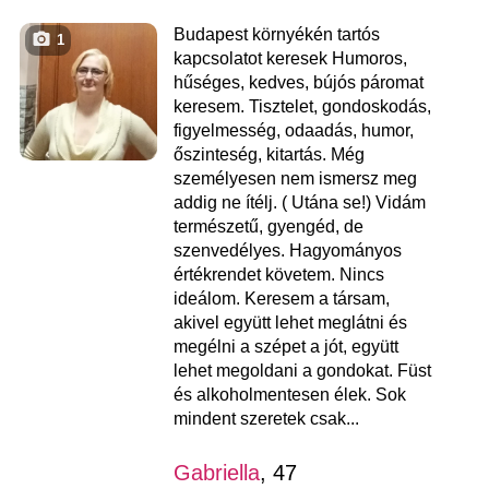
Budapest környékén tartós
1
kapcsolatot keresek Humoros,
hűséges, kedves, bújós páromat
keresem. Tisztelet, gondoskodás,
figyelmesség, odaadás, humor,
őszinteség, kitartás. Még
személyesen nem ismersz meg
addig ne ítélj. ( Utána se!) Vidám
természetű, gyengéd, de
szenvedélyes. Hagyományos
értékrendet követem. Nincs
ideálom. Keresem a társam,
akivel együtt lehet meglátni és
megélni a szépet a jót, együtt
lehet megoldani a gondokat. Füst
és alkoholmentesen élek. Sok
mindent szeretek csak...
Gabriella
, 47