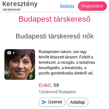
Keresztény
Belépés
Regisztráció
társkereső
Budapest társkereső
Budapesti társkereső nők
Budapesten lakom, van egy
4
felnőtt férjezett lányom. Feltölt a
természet, a mozgás, a tartalmas
beszélgetés, a kreativitás, a
pozitív gondolkodás életéről ad.
Enikő
, 59
Társkereső Budapest
Üzenet
Adatlap