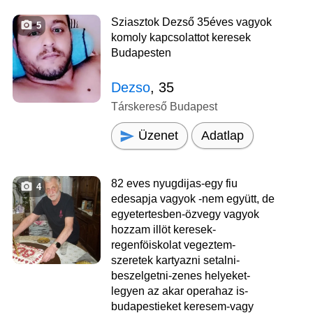
Sziasztok Dezső 35éves vagyok
5
komoly kapcsolattot keresek
Budapesten
Dezso
, 35
Társkereső Budapest
Üzenet
Adatlap
82 eves nyugdijas-egy fiu
4
edesapja vagyok -nem együtt, de
egyetertesben-özvegy vagyok
hozzam illöt keresek-
regenföiskolat vegeztem-
szeretek kartyazni setalni-
beszelgetni-zenes helyeket-
legyen az akar operahaz is-
budapestieket keresem-vagy