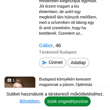
mindenben kiegészítjük egymást.
Jól érzem magam a kis
életemben, de azért egy
megfelelő társ hiányzik mellőlem,
mert a szívemben ott tátong egy
űr amit szeretném, hogy ha
betöltenél. Szeretem az...
Gábor
, 46
Társkereső Budapest
Üzenet
Adatlap
Budapest környékén keresem
1
magamnak a párom. Optimista
vagyok, igyekszem mindig a
Sütiket használunk a társkereső működtetéséhez.
dolgok jó oldalát nézni és a
Bővebben.
megoldásra koncentrálni.
Sütik engedélyezése
Kedves, megértő páromat