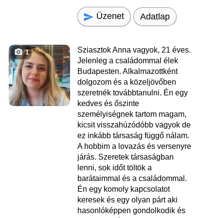
Üzenet
Adatlap
Sziasztok Anna vagyok, 21 éves.
1
Jelenleg a családommal élek
Budapesten. Alkalmazottként
dolgozom és a közeljövőben
szeretnék továbbtanulni. Én egy
kedves és őszinte
személyiségnek tartom magam,
kicsit visszahúzódóbb vagyok de
ez inkább társaság függő nálam.
A hobbim a lovazás és versenyre
járás. Szeretek társaságban
lenni, sok időt töltök a
barátaimmal és a családommal.
Én egy komoly kapcsolatot
keresek és egy olyan párt aki
hasonlóképpen gondolkodik és