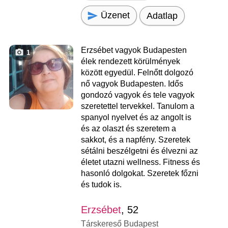
Üzenet
Adatlap
Erzsébet vagyok Budapesten
1
élek rendezett körülmények
között egyedül. Felnőtt dolgozó
nő vagyok Budapesten. Idős
gondozó vagyok és tele vagyok
szeretettel tervekkel. Tanulom a
spanyol nyelvet és az angolt is
és az olaszt és szeretem a
sakkot, és a napfény. Szeretek
sétálni beszélgetni és élvezni az
életet utazni wellness. Fitness és
hasonló dolgokat. Szeretek főzni
és tudok is.
Erzsébet
, 52
Társkereső Budapest