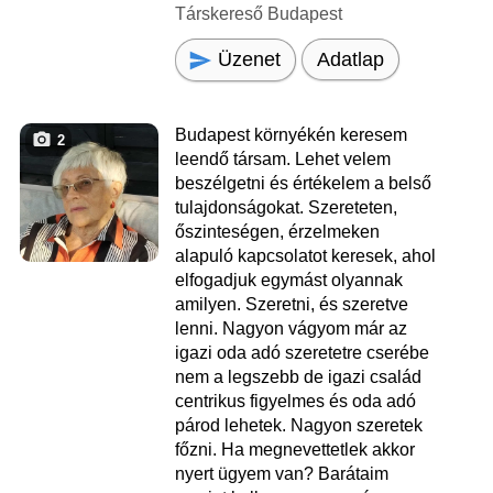
Társkereső Budapest
Üzenet
Adatlap
Budapest környékén keresem
2
leendő társam. Lehet velem
beszélgetni és értékelem a belső
tulajdonságokat. Szereteten,
őszinteségen, érzelmeken
alapuló kapcsolatot keresek, ahol
elfogadjuk egymást olyannak
amilyen. Szeretni, és szeretve
lenni. Nagyon vágyom már az
igazi oda adó szeretetre cserébe
nem a legszebb de igazi család
centrikus figyelmes és oda adó
párod lehetek. Nagyon szeretek
főzni. Ha megnevettetlek akkor
nyert ügyem van? Barátaim