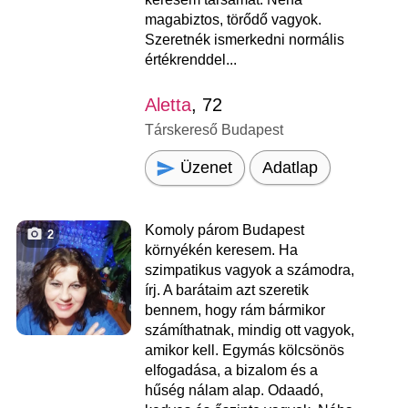
magabiztos, törődő vagyok.
Szeretnék ismerkedni normális
értékrenddel...
Aletta
, 72
Társkereső Budapest
Üzenet
Adatlap
Komoly párom Budapest
2
környékén keresem. Ha
szimpatikus vagyok a számodra,
írj. A barátaim azt szeretik
bennem, hogy rám bármikor
számíthatnak, mindig ott vagyok,
amikor kell. Egymás kölcsönös
elfogadása, a bizalom és a
hűség nálam alap. Odaadó,