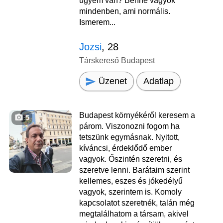
ügyem van? Benne vagyok
mindenben, ami normális.
Ismerem...
Jozsi
, 28
Társkereső Budapest
Üzenet
Adatlap
Budapest környékéről keresem a
5
párom. Viszonozni fogom ha
tetszünk egymásnak. Nyitott,
kíváncsi, érdeklődő ember
vagyok. Őszintén szeretni, és
szeretve lenni. Barátaim szerint
kellemes, eszes és jókedélyű
vagyok, szerintem is. Komoly
kapcsolatot szeretnék, talán még
megtalálhatom a társam, akivel