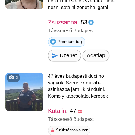
nélkül nincs élet-Szeretek filmet
nézni-sétálni-zenét hallgatni-
Zsuzsanna
, 53
Társkereső Budapest
Prémium tag
Üzenet
Adatlap
47 éves budapesti duci nő
3
vagyok. Szeretek moziba,
színházba járni, kirándulni.
Komoly kapcsolatot keresek
Katalin
, 47
Társkereső Budapest
Születésnapja van