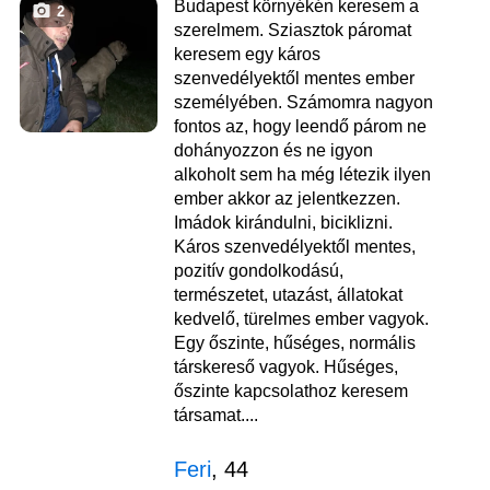
Budapest környékén keresem a
2
szerelmem. Sziasztok páromat
keresem egy káros
szenvedélyektől mentes ember
személyében. Számomra nagyon
fontos az, hogy leendő párom ne
dohányozzon és ne igyon
alkoholt sem ha még létezik ilyen
ember akkor az jelentkezzen.
Imádok kirándulni, biciklizni.
Káros szenvedélyektől mentes,
pozitív gondolkodású,
természetet, utazást, állatokat
kedvelő, türelmes ember vagyok.
Egy őszinte, hűséges, normális
társkereső vagyok. Hűséges,
őszinte kapcsolathoz keresem
társamat....
Feri
, 44