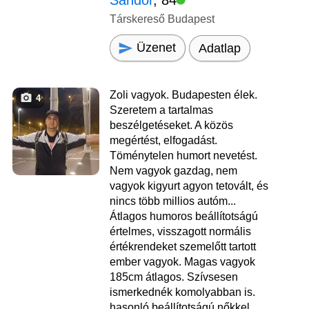
Sándor
, 84
Társkereső Budapest
Üzenet
Adatlap
Zoli vagyok. Budapesten élek.
4
Szeretem a tartalmas
beszélgetéseket. A közös
megértést, elfogadást.
Töménytelen humort nevetést.
Nem vagyok gazdag, nem
vagyok kigyurt agyon tetovált, és
nincs több millios autóm...
Átlagos humoros beállítotságú
értelmes, visszagott normális
értékrendeket szemelőtt tartott
ember vagyok. Magas vagyok
185cm átlagos. Szívsesen
ismerkednék komolyabban is.
hasonló beállítotságú nőkkel.