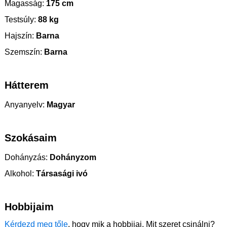
Magasság:
175 cm
Testsúly:
88 kg
Hajszín:
Barna
Szemszín:
Barna
Hátterem
Anyanyelv:
Magyar
Szokásaim
Dohányzás:
Dohányzom
Alkohol:
Társasági ivó
Hobbijaim
Kérdezd meg tőle
, hogy mik a hobbijai. Mit szeret csinálni?