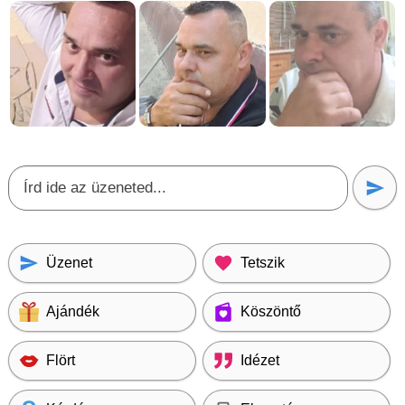
Üzenet
Tetszik
Ajándék
Köszöntő
Flört
Idézet