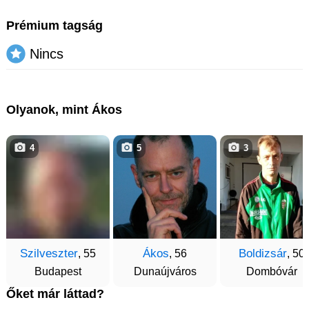
Prémium tagság
Nincs
Olyanok, mint Ákos
4
5
3
Szilveszter
Ákos
Boldizsár
, 55
, 56
, 50
Budapest
Dunaújváros
Dombóvár
Őket már láttad?