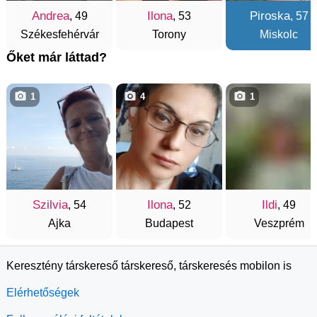
Andrea
Ilona
Piroska
, 49
, 53
, 57
Székesfehérvár
Torony
Miskolc
Őket már láttad?
1
4
1
Szilvia
Ilona
Ildi
, 54
, 52
, 49
Ajka
Budapest
Veszprém
Keresztény társkereső társkereső, társkeresés mobilon is
Elérhetőségek