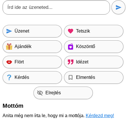
Üzenet
Tetszik
Ajándék
Köszöntő
Flört
Idézet
Kérdés
Elmentés
Elrejtés
Mottóm
Anita még nem írta le, hogy mi a mottója.
Kérdezd meg!