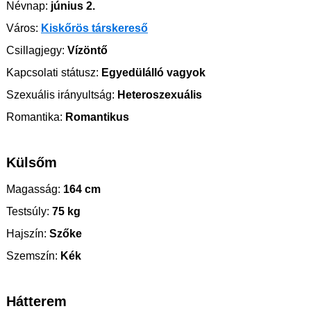
Névnap:
június 2.
Város:
Kiskőrös társkereső
Csillagjegy:
Vízöntő
Kapcsolati státusz:
Egyedülálló vagyok
Szexuális irányultság:
Heteroszexuális
Romantika:
Romantikus
Külsőm
Magasság:
164 cm
Testsúly:
75 kg
Hajszín:
Szőke
Szemszín:
Kék
Hátterem