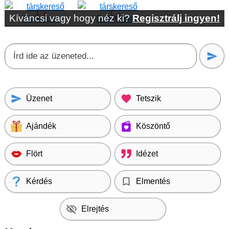
Kíváncsi vagy hogy néz ki?
Regisztrálj ingyen!
Üzenet
Tetszik
Ajándék
Köszöntő
Flört
Idézet
Kérdés
Elmentés
Elrejtés