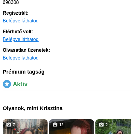
698308
Regisztrált:
Belépve láthatod
Elérhető volt:
Belépve láthatod
Olvasatlan üzenetek:
Belépve láthatod
Prémium tagság
Aktív
Olyanok, mint Krisztina
7
12
2