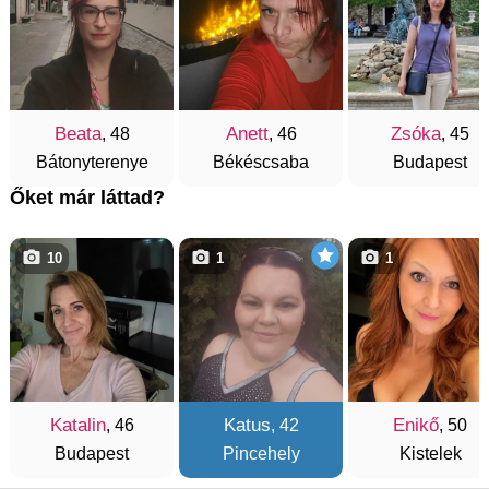
Beata
Anett
Zsóka
, 48
, 46
, 45
Bátonyterenye
Békéscsaba
Budapest
Őket már láttad?
10
1
1
Katalin
Katus
Enikő
, 46
, 42
, 50
Budapest
Pincehely
Kistelek