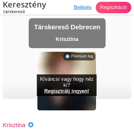
Keresztény
Belépés
Regisztráció
társkereső
Társkereső Debrecen
Krisztina
Prémium tag
Kíváncsi vagy hogy néz
ki?
Regisztrálj ingyen!
Krisztina