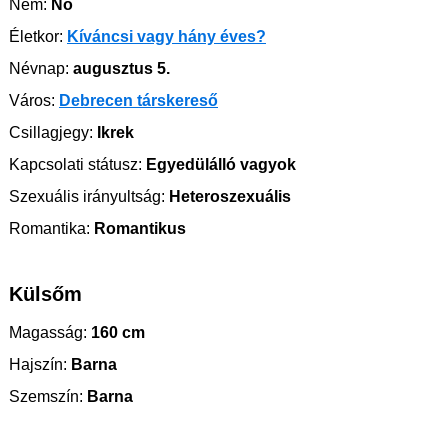
Nem:
Nő
Életkor:
Kíváncsi vagy hány éves?
Névnap:
augusztus 5.
Város:
Debrecen társkereső
Csillagjegy:
Ikrek
Kapcsolati státusz:
Egyedülálló vagyok
Szexuális irányultság:
Heteroszexuális
Romantika:
Romantikus
Külsőm
Magasság:
160 cm
Hajszín:
Barna
Szemszín:
Barna