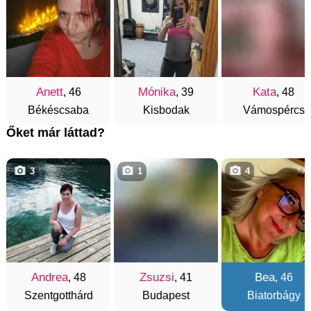
Anett
Mónika
Kata
, 46
, 39
, 48
Békéscsaba
Kisbodak
Vámospércs
Őket már láttad?
3
1
4
Andrea
Zsuzsi
Bea
, 48
, 41
, 46
Szentgotthárd
Budapest
Biatorbágy