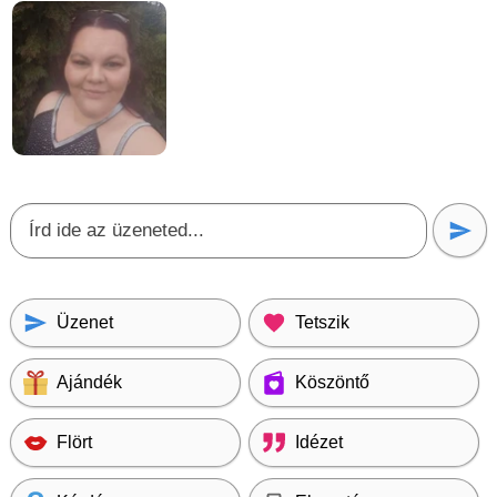
Üzenet
Tetszik
Ajándék
Köszöntő
Flört
Idézet