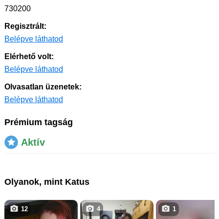
730200
Regisztrált:
Belépve láthatod
Elérhető volt:
Belépve láthatod
Olvasatlan üzenetek:
Belépve láthatod
Prémium tagság
Aktív
Olyanok, mint Katus
12
4
1