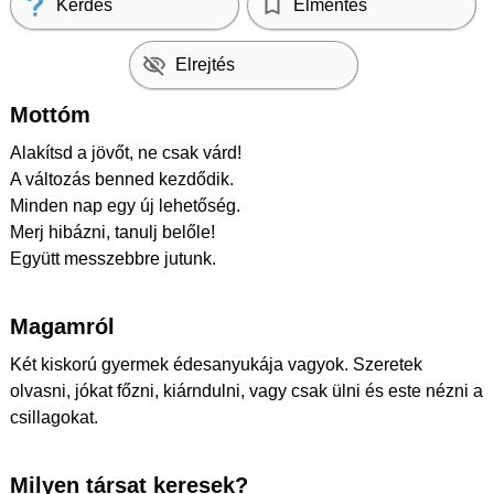
Kérdés
Elmentés
Elrejtés
Mottóm
Alakítsd a jövőt, ne csak várd!
A változás benned kezdődik.
Minden nap egy új lehetőség.
Merj hibázni, tanulj belőle!
Együtt messzebbre jutunk.
Magamról
Két kiskorú gyermek édesanyukája vagyok. Szeretek
olvasni, jókat főzni, kiárndulni, vagy csak ülni és este nézni a
csillagokat.
Milyen társat keresek?