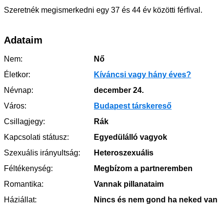
Szeretnék megismerkedni egy 37 és 44 év közötti férfival.
Adataim
Nem:
Nő
Életkor:
Kíváncsi vagy hány éves?
Névnap:
december 24.
Város:
Budapest társkereső
Csillagjegy:
Rák
Kapcsolati státusz:
Egyedülálló vagyok
Szexuális irányultság:
Heteroszexuális
Féltékenység:
Megbízom a partneremben
Romantika:
Vannak pillanataim
Háziállat:
Nincs és nem gond ha neked van