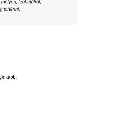
, mélyen, legbelülről,
 történni.
eginkább.