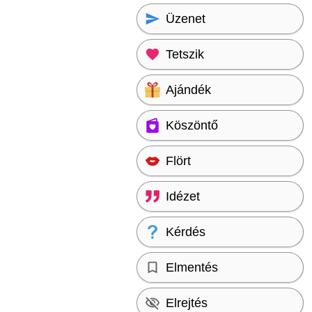
Üzenet
Tetszik
Ajándék
Köszöntő
Flört
Idézet
Kérdés
Elmentés
Elrejtés