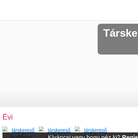
Társke
Évi
Kíváncsi vagy hogy néz ki?
Regis