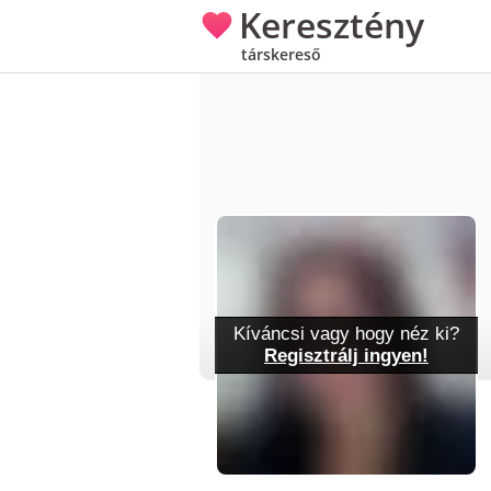
Keresztény
társkereső
Kíváncsi vagy hogy néz ki?
Regisztrálj ingyen!