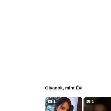
Olyanok, mint Évi
1
3