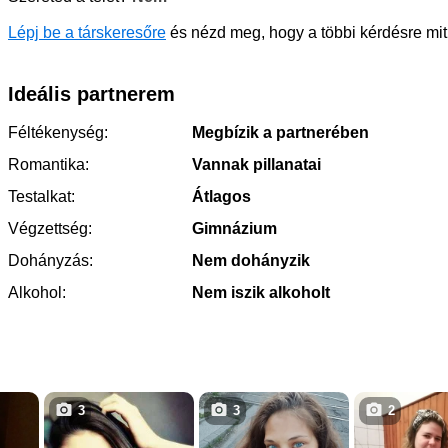
Lépj be a társkeresőre
és nézd meg, hogy a többi kérdésre mit 
Ideális partnerem
Féltékenység:
Megbízik a partnerében
Romantika:
Vannak pillanatai
Testalkat:
Átlagos
Végzettség:
Gimnázium
Dohányzás:
Nem dohányzik
Alkohol:
Nem iszik alkoholt
3
3
2