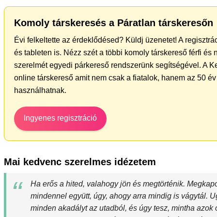
Komoly társkeresés a Páratlan társkeresőn
Évi felkeltette az érdeklődésed? Küldj üzenetet! A regiszt
és tableten is. Nézz szét a többi komoly társkereső férfi és
szerelmét egyedi párkereső rendszerünk segítségével. A K
online társkereső amit nem csak a fiatalok, hanem az 50 év 
használhatnak.
Ingyenes regisztráció
Mai kedvenc szerelmes idézetem
Ha erős a hited, valahogy jön és megtörténik. Megkapo
mindennel együtt, úgy, ahogy arra mindig is vágytál. U
minden akadályt az utadból, és úgy tesz, mintha azok o