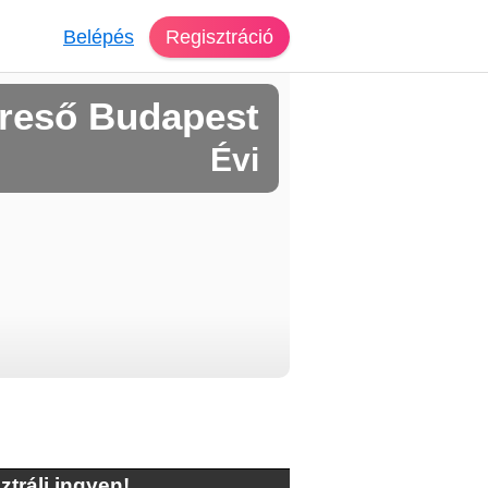
Belépés
Regisztráció
reső Budapest
Évi
ztrálj ingyen!