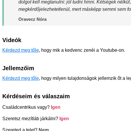
dolgot kell megtanulni: jól tudni hinni. Kétségek nélkül
megkérdőjelezhetetlenül, mert másképp semmi sem fog
Oravecz Nóra
Videók
Kérdezd meg tőle
, hogy mik a kedvenc zenéi a Youtube-on.
Jellemzőim
Kérdezd meg tőle
, hogy milyen tulajdonságok jellemzik őt a l
Kérdéseim és válaszaim
Családcentrikus vagy?
Igen
Szeretsz mezítláb járkálni?
Igen
Szereted a telet?
Nem