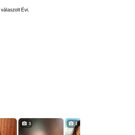
válaszolt Évi.
3
1
4