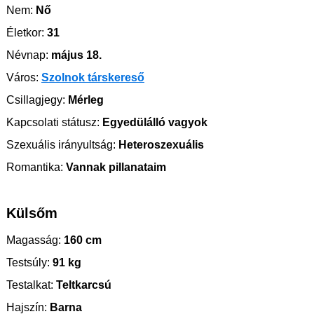
Nem:
Nő
Életkor:
31
Névnap:
május 18.
Város:
Szolnok társkereső
Csillagjegy:
Mérleg
Kapcsolati státusz:
Egyedülálló vagyok
Szexuális irányultság:
Heteroszexuális
Romantika:
Vannak pillanataim
Külsőm
Magasság:
160 cm
Testsúly:
91 kg
Testalkat:
Teltkarcsú
Hajszín:
Barna