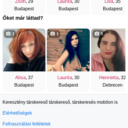
Zsófi
Laurita
Lilla
, 29
, 30
, 35
Budapest
Budapest
Budapest
Őket már láttad?
1
1
5
Alisa
Laurita
Henrietta
, 37
, 30
, 32
Budapest
Budapest
Debrecen
Keresztény társkereső társkereső, társkeresés mobilon is
Elérhetőségek
Felhasználási feltételek