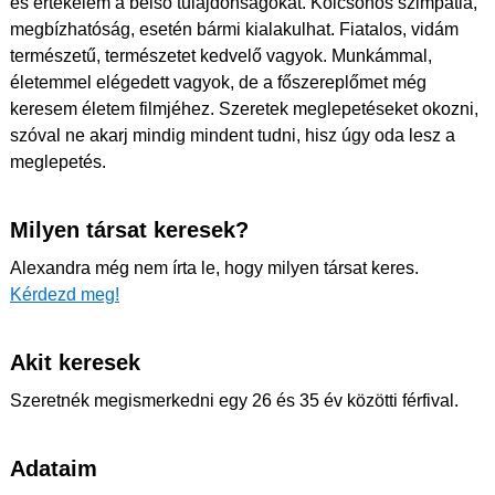
és értékelem a belső tulajdonságokat. Kölcsönös szimpátia,
megbízhatóság, esetén bármi kialakulhat. Fiatalos, vidám
természetű, természetet kedvelő vagyok. Munkámmal,
életemmel elégedett vagyok, de a főszereplőmet még
keresem életem filmjéhez. Szeretek meglepetéseket okozni,
szóval ne akarj mindig mindent tudni, hisz úgy oda lesz a
meglepetés.
Milyen társat keresek?
Alexandra még nem írta le, hogy milyen társat keres.
Kérdezd meg!
Akit keresek
Szeretnék megismerkedni egy 26 és 35 év közötti férfival.
Adataim