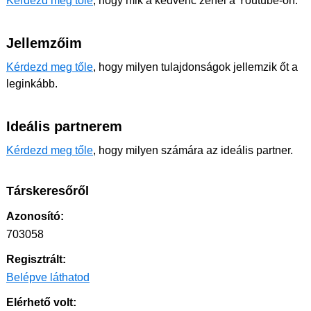
Kérdezd meg tőle
, hogy mik a kedvenc zenéi a Youtube-on.
Jellemzőim
Kérdezd meg tőle
, hogy milyen tulajdonságok jellemzik őt a
leginkább.
Ideális partnerem
Kérdezd meg tőle
, hogy milyen számára az ideális partner.
Társkeresőről
Azonosító:
703058
Regisztrált:
Belépve láthatod
Elérhető volt: