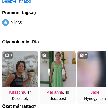
Belépve láthatod
Prémium tagság
Nincs
Olyanok, mint Ria
1
3
2
Krisztina
Marianna
Jade
, 47
, 48
Keszthely
Budapest
Nyíregyháza
Őket már láttad?