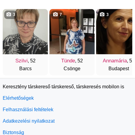
3
7
3
Szilvi
Tünde
Annamária
, 52
, 52
, 52
Barcs
Csönge
Budapest
Keresztény társkereső társkereső, társkeresés mobilon is
Elérhetőségek
Felhasználási feltételek
Adatkezelési nyilatkozat
Biztonság