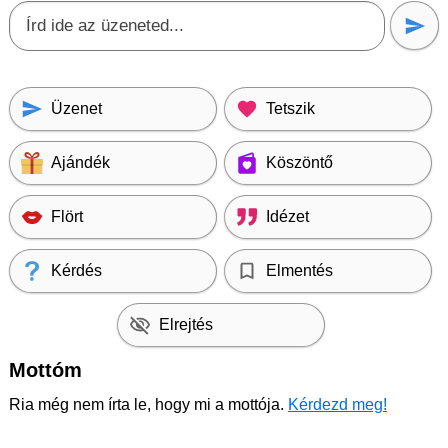
Üzenet
Tetszik
Ajándék
Köszöntő
Flört
Idézet
Kérdés
Elmentés
Elrejtés
Mottóm
Ria még nem írta le, hogy mi a mottója.
Kérdezd meg!