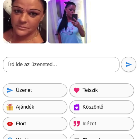
Üzenet
Tetszik
Ajándék
Köszöntő
Flört
Idézet