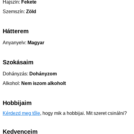
Hajszín:
Fekete
Szemszín:
Zöld
Hátterem
Anyanyelv:
Magyar
Szokásaim
Dohányzás:
Dohányzom
Alkohol:
Nem iszom alkoholt
Hobbijaim
Kérdezd meg tőle
, hogy mik a hobbijai. Mit szeret csinálni?
Kedvenceim