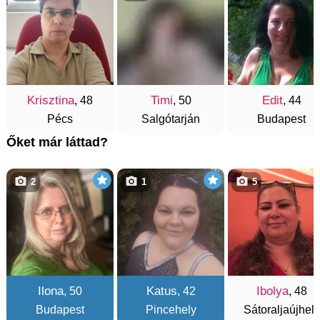
Krisztina
Timi
Edit
, 48
, 50
, 44
Pécs
Salgótarján
Budapest
Őket már láttad?
2
1
5
Ilona
Katus
Ibolya
, 50
, 42
, 48
Budapest
Pincehely
Sátoraljaújhely