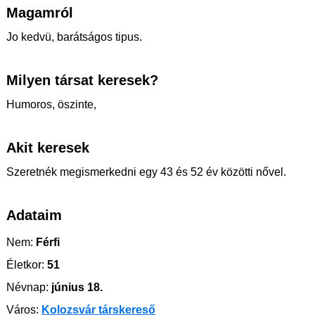
Magamról
Jo kedvü, barátságos tipus.
Milyen társat keresek?
Humoros, öszinte,
Akit keresek
Szeretnék megismerkedni egy 43 és 52 év közötti nővel.
Adataim
Nem:
Férfi
Életkor:
51
Névnap:
június 18.
Város:
Kolozsvár társkereső