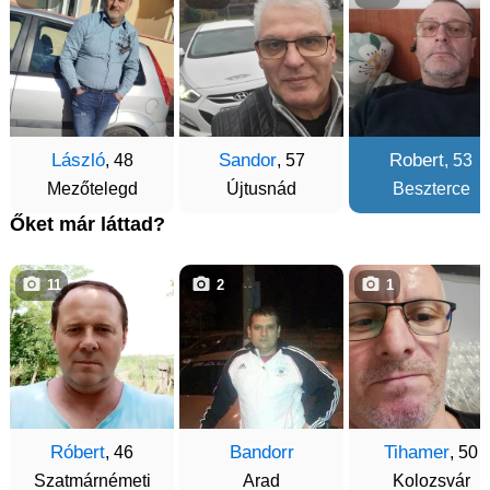
László
Sandor
Robert
, 48
, 57
, 53
Mezőtelegd
Újtusnád
Beszterce
Őket már láttad?
11
2
1
Róbert
Bandorr
Tihamer
, 46
, 50
Szatmárnémeti
Arad
Kolozsvár