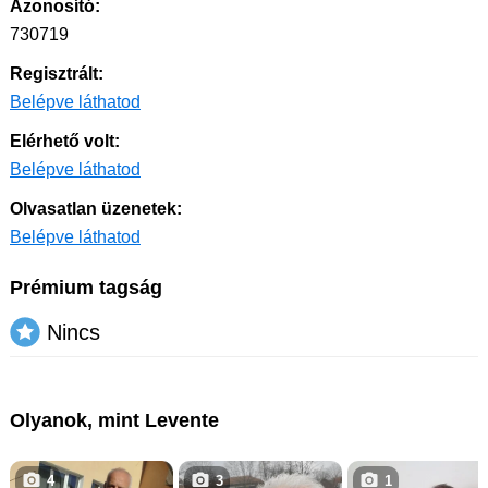
Azonosító:
730719
Regisztrált:
Belépve láthatod
Elérhető volt:
Belépve láthatod
Olvasatlan üzenetek:
Belépve láthatod
Prémium tagság
Nincs
Olyanok, mint Levente
4
3
1