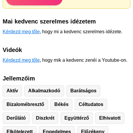
Mai kedvenc szerelmes idézetem
Kérdezd meg tőle
, hogy mi a kedvenc szerelmes idézete.
Videók
Kérdezd meg tőle
, hogy mik a kedvenc zenéi a Youtube-on.
Jellemzőim
Aktív
Alkalmazkodó
Barátságos
Bizalomébresztő
Békés
Céltudatos
Derűlátó
Diszkrét
Együttérző
Elhivatott
Elkötelezett
Engedelmes
Előzékeny