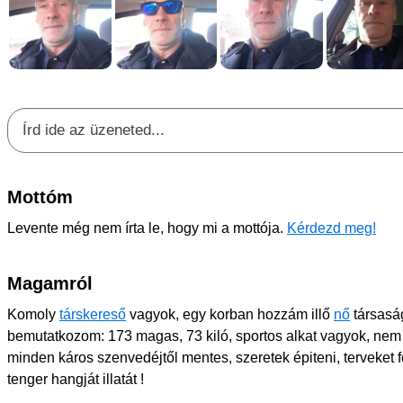
Mottóm
Levente még nem írta le, hogy mi a mottója.
Kérdezd meg!
Magamról
Komoly
társkereső
vagyok, egy korban hozzám illő
nő
társasá
bemutatkozom: 173 magas, 73 kiló, sportos alkat vagyok, nem
minden káros szenvedéjtől mentes, szeretek épiteni, terveket fo
tenger hangját illatát !