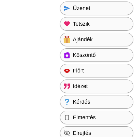
Üzenet
Tetszik
Ajándék
Köszöntő
Flört
Idézet
Kérdés
Elmentés
Elrejtés