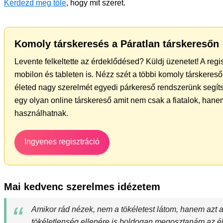
Kérdezd meg tőle
, hogy mit szeret.
Komoly társkeresés a Páratlan társkeresőn
Levente felkeltette az érdeklődésed? Küldj üzenetet! A reg
mobilon és tableten is. Nézz szét a többi komoly társkereső 
életed nagy szerelmét egyedi párkereső rendszerünk segít
egy olyan online társkereső amit nem csak a fiatalok, hanem
használhatnak.
Ingyenes regisztráció
Mai kedvenc szerelmes idézetem
Amikor rád nézek, nem a tökéletest látom, hanem azt 
tökéletlenség ellenére is boldogan megosztanám az é