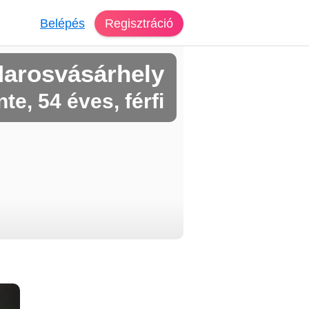
Belépés
Regisztráció
Marosvásárhely
te, 54 éves, férfi