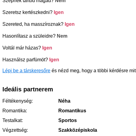
Szépnek tartod magad?
Nem
Szeretsz kertészkedni?
Igen
Szereted, ha masszíroznak?
Igen
Hasonlítasz a szüleidre?
Nem
Voltál már házas?
Igen
Használsz parfümöt?
Igen
Lépj be a társkeresőre
és nézd meg, hogy a többi kérdésre mit
Ideális partnerem
Féltékenység:
Néha
Romantika:
Romantikus
Testalkat:
Sportos
Végzettség:
Szakközépiskola