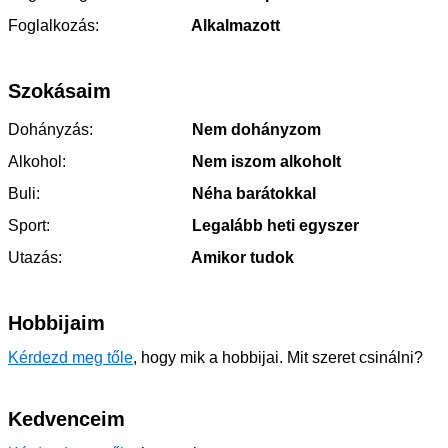
Foglalkozás:
Alkalmazott
Szokásaim
Dohányzás:
Nem dohányzom
Alkohol:
Nem iszom alkoholt
Buli:
Néha barátokkal
Sport:
Legalább heti egyszer
Utazás:
Amikor tudok
Hobbijaim
Kérdezd meg tőle
, hogy mik a hobbijai. Mit szeret csinálni?
Kedvenceim