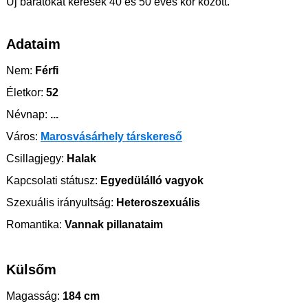
Új barátokat keresek 40 és 50 éves kor között.
Adataim
Nem:
Férfi
Életkor:
52
Névnap:
...
Város:
Marosvásárhely társkereső
Csillagjegy:
Halak
Kapcsolati státusz:
Egyedülálló vagyok
Szexuális irányultság:
Heteroszexuális
Romantika:
Vannak pillanataim
Külsőm
Magasság:
184 cm