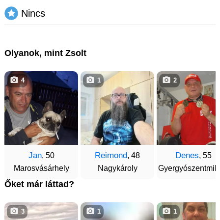
Nincs
Olyanok, mint Zsolt
4
1
2
Jan
Reimond
Denes
, 50
, 48
, 55
Marosvásárhely
Nagykároly
Gyergyószentmik
Őket már láttad?
3
1
1