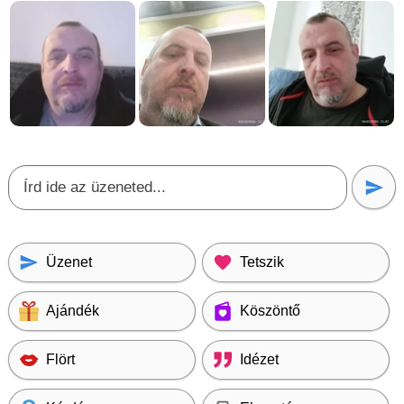
Üzenet
Tetszik
Ajándék
Köszöntő
Flört
Idézet