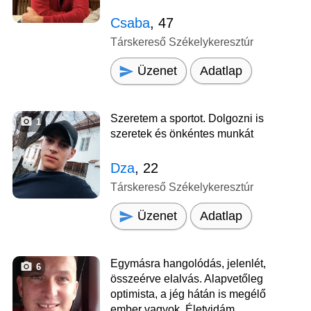
Csaba
, 47
Társkereső Székelykeresztúr
Üzenet
Adatlap
Szeretem a sportot. Dolgozni is
1
szeretek és önkéntes munkát
Dza
, 22
Társkereső Székelykeresztúr
Üzenet
Adatlap
Egymásra hangolódás, jelenlét,
6
összeérve elalvás. Alapvetőleg
optimista, a jég hátán is megélő
ember vagyok. Életvidám