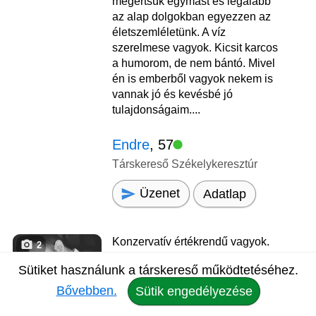
megértsük egymást és legalább
az alap dolgokban egyezzen az
életszemléletünk. A víz
szerelmese vagyok. Kicsit karcos
a humorom, de nem bántó. Mivel
én is emberből vagyok nekem is
vannak jó és kevésbé jó
tulajdonságaim....
Endre
, 57
Társkereső Székelykeresztúr
Üzenet
Adatlap
Konzervatív értékrendű vagyok.
2
Pillanatok, amikor
Sütiket használunk a társkereső működtetéséhez.
összetalálkozunk, megáll az idő,
a külvilág eltűnik. Kezdésnek
Bővebben.
Sütik engedélyezése
ennyi elég? Írj rám és