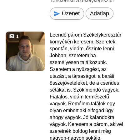
Társkereső Székelykeresztúr
Üzenet
Adatlap
Leendő párom Székelykeresztúr
1
környékén keresem. Szeretek
spontán, vidám, őszinte lenni.
Jobban, szeretem ha
személyesen találkozunk.
Szeretem a nyüzsgést, az
utazást, a társaságot, a baráti
összejöveteleket, de a csendes
sétákat is. Szókimondó vagyok.
Fiatalos, vidám természetű
vagyok. Remélem találok egy
olyan embert aki elfogad úgy
ahogy vagyok. Jó kalandokra
vágyok. Keresem a párom, akivel
szeretnék boldog lenni még
nagyon-nagyon sokáig.