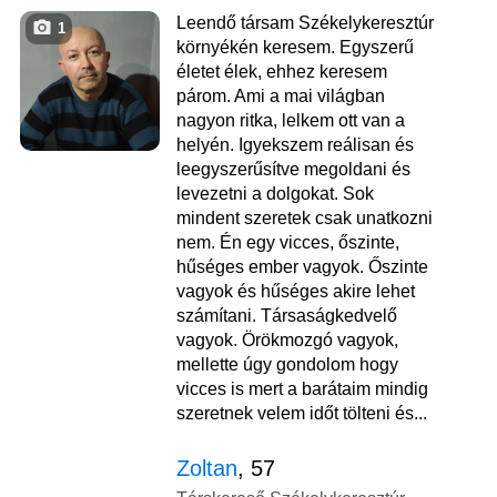
Leendő társam Székelykeresztúr
1
környékén keresem. Egyszerű
életet élek, ehhez keresem
párom. Ami a mai világban
nagyon ritka, lelkem ott van a
helyén. Igyekszem reálisan és
leegyszerűsítve megoldani és
levezetni a dolgokat. Sok
mindent szeretek csak unatkozni
nem. Én egy vicces, őszinte,
hűséges ember vagyok. Őszinte
vagyok és hűséges akire lehet
számítani. Társaságkedvelő
vagyok. Örökmozgó vagyok,
mellette úgy gondolom hogy
vicces is mert a barátaim mindig
szeretnek velem időt tölteni és...
Zoltan
, 57