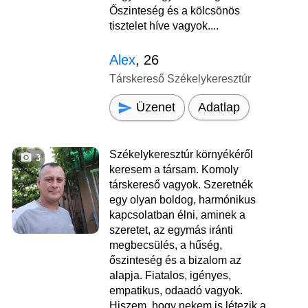
Őszinteség és a kölcsönös
tisztelet híve vagyok....
Alex
, 26
Társkereső Székelykeresztúr
Üzenet
Adatlap
Székelykeresztúr környékéről
3
keresem a társam. Komoly
társkereső vagyok. Szeretnék
egy olyan boldog, harmónikus
kapcsolatban élni, aminek a
szeretet, az egymás iránti
megbecsülés, a hűség,
őszinteség és a bizalom az
alapja. Fiatalos, igényes,
empatikus, odaadó vagyok.
Hiszem, hogy nekem is létezik a