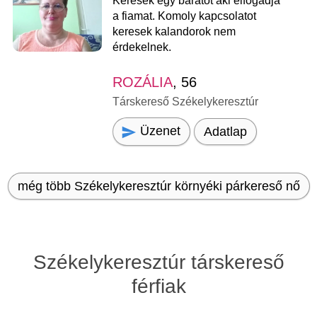
Keresek egy barátot aki elfogadja
a fiamat. Komoly kapcsolatot
keresek kalandorok nem
érdekelnek.
ROZÁLIA
, 56
Társkereső Székelykeresztúr
Üzenet
Adatlap
még több Székelykeresztúr környéki párkereső nő
Székelykeresztúr társkereső
férfiak