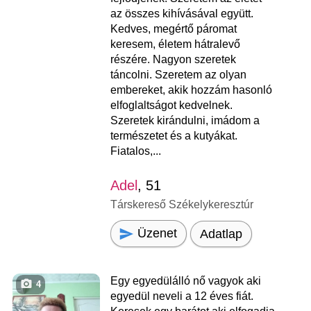
az összes kihívásával együtt.
Kedves, megértő páromat
keresem, életem hátralevő
részére. Nagyon szeretek
táncolni. Szeretem az olyan
embereket, akik hozzám hasonló
elfoglaltságot kedvelnek.
Szeretek kirándulni, imádom a
természetet és a kutyákat.
Fiatalos,...
Adel
, 51
Társkereső Székelykeresztúr
Üzenet
Adatlap
Egy egyedülálló nő vagyok aki
4
egyedül neveli a 12 éves fiát.