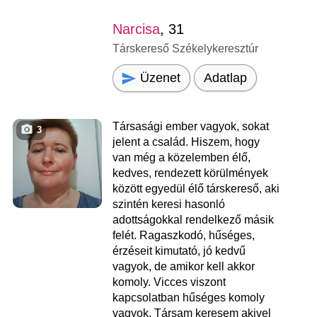
Narcisa
, 31
Társkereső Székelykeresztúr
Üzenet
Adatlap
Társasági ember vagyok, sokat
3
jelent a család. Hiszem, hogy
van még a közelemben élő,
kedves, rendezett körülmények
között egyedül élő társkereső, aki
szintén keresi hasonló
adottságokkal rendelkező másik
felét. Ragaszkodó, hűséges,
érzéseit kimutató, jó kedvű
vagyok, de amikor kell akkor
komoly. Vicces viszont
kapcsolatban hűséges komoly
vagyok. Társam keresem akivel