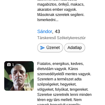
magabiztos, önfejű, makacs,
akaratos ember vagyok.
Másoknak szeretek segíteni.
Ismerkedni...
Sándor
, 43
Társkereső Székelykeresztúr
Üzenet
Adatlap
Fiatalos, energikus, kedves,
1
életvidám vagyok. Káros
szenvedélyektől mentes vagyok.
Szeretem a természet adta
szépségeket, hegyeket,
völgyeket, folyókat, tengereket.
Szeretve szeretnék lenni minden
téren egy társ mellett. Nem
vagyok bonyolult személy,