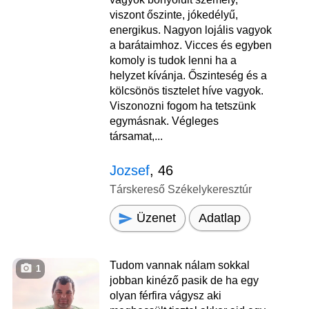
viszont őszinte, jókedélyű,
energikus. Nagyon lojális vagyok
a barátaimhoz. Vicces és egyben
komoly is tudok lenni ha a
helyzet kívánja. Őszinteség és a
kölcsönös tisztelet híve vagyok.
Viszonozni fogom ha tetszünk
egymásnak. Végleges
társamat,...
Jozsef
, 46
Társkereső Székelykeresztúr
Üzenet
Adatlap
Tudom vannak nálam sokkal
1
jobban kinéző pasik de ha egy
olyan férfira vágysz aki