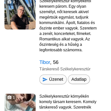
Székelykeresztúr környékéről
2
keresem párom. Egy olyan
személyt, nőt keresek akivel
megértsük egymást, tudjunk
kommunikálni. Ápolt, fiatalos és
őszinte ember vagyok. Szeretem
a zenét, koncerteket, filmeket.
Romantikus alkat vagyok. Az
őszinteség és a hűség a
legfontosabb számomra.
Tibor
, 56
Társkereső Székelykeresztúr
Üzenet
Adatlap
Székelykeresztúr környékén
1
komoly társam keresem. Komoly
társkereső vagyok. Szeretnék