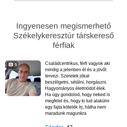
Ingyenesen megismerhető
Székelykeresztúr társkereső
férfiak
Családcentrikus, férfi vagyok aki
5
mindig a jelenben él és a jövőt
tervezi. Szeretek jókat
beszèlgetni, sétálni, horgászni.
Hagyományos életmódot élek.
Ha úgy gondolod, hogy neked is
megfelel és, hogy ki tud alakúlni
egy fajta kötelék írj, hátha nem
maradunk magunkra