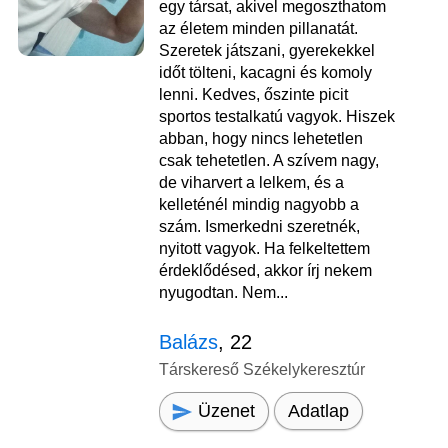
egy társat, akivel megoszthatom
az életem minden pillanatát.
Szeretek játszani, gyerekekkel
időt tölteni, kacagni és komoly
lenni. Kedves, őszinte picit
sportos testalkatú vagyok. Hiszek
abban, hogy nincs lehetetlen
csak tehetetlen. A szívem nagy,
de viharvert a lelkem, és a
kelleténél mindig nagyobb a
szám. Ismerkedni szeretnék,
nyitott vagyok. Ha felkeltettem
érdeklődésed, akkor írj nekem
nyugodtan. Nem...
Balázs
, 22
Társkereső Székelykeresztúr
Üzenet
Adatlap