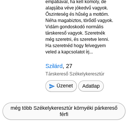
empátiával, ha kell komoly, de
alapjába véve jókedvű vagyok.
Őszinteség és hűség a mottóm.
Néha magabiztos, törődő vagyok.
Vidám gondoskodó normális
társkereső vagyok. Szeretnék
még szeretni, és szeretve lenni.
Ha szeretnéd hogy felvegyem
veled a kapcsolatot írj...
Szilárd
, 27
Társkereső Székelykeresztúr
Üzenet
Adatlap
még több Székelykeresztúr környéki párkereső
férfi