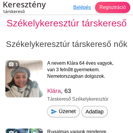
Keresztény
Belépés
Regisztráció
társkereső
Székelykeresztúr társkereső
Székelykeresztúr társkereső nők
A nevem Klára 64 éves vagyok,
3
van 3 felnőtt gyermekem.
Nemetorszagban dolgozok.
Klára
, 63
Társkereső Székelykeresztúr
Üzenet
Adatlap
Rugalmas vagyok mindenre.