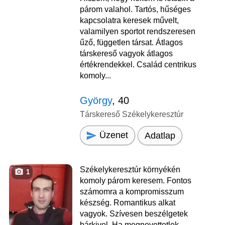
párom valahol. Tartós, hűséges
kapcsolatra keresek művelt,
valamilyen sportot rendszeresen
űző, független társat. Átlagos
társkereső vagyok átlagos
értékrendekkel. Család centrikus
komoly...
György
, 40
Társkereső Székelykeresztúr
Üzenet
Adatlap
Székelykeresztúr környékén
1
komoly párom keresem. Fontos
számomra a kompromisszum
készség. Romantikus alkat
vagyok. Szívesen beszélgetek
bárkivel. Ha megnevettetlek