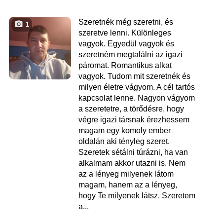
Szeretnék még szeretni, és
1
szeretve lenni. Különleges
vagyok. Egyedül vagyok és
szeretném megtalálni az igazi
páromat. Romantikus alkat
vagyok. Tudom mit szeretnék és
milyen életre vágyom. A cél tartós
kapcsolat lenne. Nagyon vágyom
a szeretetre, a törődésre, hogy
végre igazi társnak érezhessem
magam egy komoly ember
oldalán aki tényleg szeret.
Szeretek sétálni túrázni, ha van
alkalmam akkor utazni is. Nem
az a lényeg milyenek látom
magam, hanem az a lényeg,
hogy Te milyenek látsz. Szeretem
a...