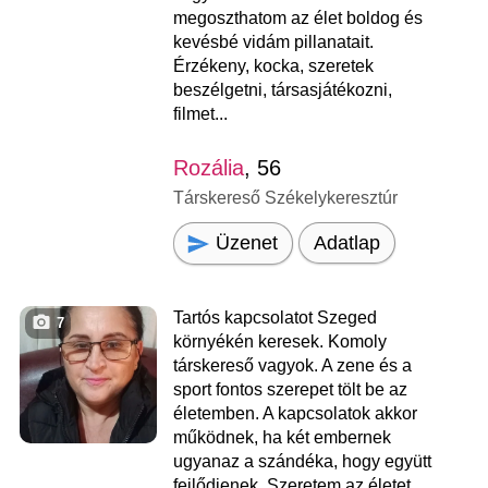
megoszthatom az élet boldog és
kevésbé vidám pillanatait.
Érzékeny, kocka, szeretek
beszélgetni, társasjátékozni,
filmet...
Rozália
, 56
Társkereső Székelykeresztúr
Üzenet
Adatlap
Tartós kapcsolatot Szeged
7
környékén keresek. Komoly
társkereső vagyok. A zene és a
sport fontos szerepet tölt be az
életemben. A kapcsolatok akkor
működnek, ha két embernek
ugyanaz a szándéka, hogy együtt
fejlődjenek. Szeretem az életet