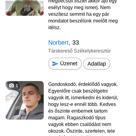
megbecsült tisztel akkor ajd egy
esélyt hogy meg ismerj. Nem
veszítesz semmit ha egy pár
mondatot beszélünk mielőtt meg
itélsz.
Norbert
, 33
Társkereső Székelykeresztúr
Üzenet
Adatlap
Gondoskodó, érdeklődő vagyok.
1
Egyenlőre csak beszélgetni
vagyok itt, ismerkedni és kiderül,
hogy lesz-e ennél több. Kedves
és őszinte embernek tartom
magam. Ragaszkodó típus
vagyok ebben csalódást nem
okozok. Őszinte, szertelen, tele