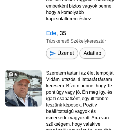
emberként biztos vagyok benne,
hogy a komolyabb
kapcsolatteremtéshez...
Ede
, 35
Társkereső Székelykeresztúr
Üzenet
Adatlap
Szeretem tartani az élet tempóját.
6
Vidám, utazós, állatbarát társam
keresem. Bízom benne, hogy Te
pont úgy vagy jó, Én meg így, és
igazi csapatként, együtt többre
leszünk képesek. Pozitív
beállítottságú vagyok és
ismerkedni vagyok itt. Arra van
szükségem, hogy valakivel