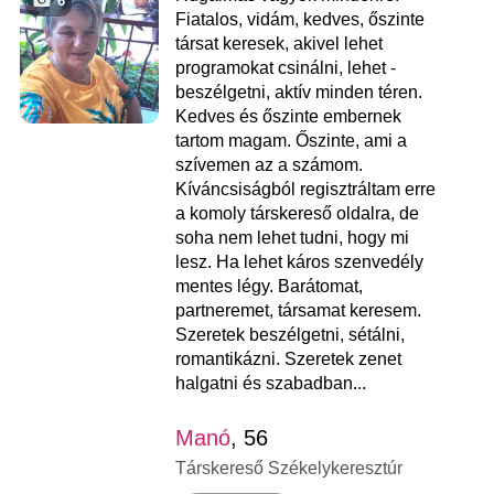
6
Fiatalos, vidám, kedves, őszinte
társat keresek, akivel lehet
programokat csinálni, lehet -
beszélgetni, aktív minden téren.
Kedves és őszinte embernek
tartom magam. Őszinte, ami a
szívemen az a számom.
Kíváncsiságból regisztráltam erre
a komoly társkereső oldalra, de
soha nem lehet tudni, hogy mi
lesz. Ha lehet káros szenvedély
mentes légy. Barátomat,
partneremet, társamat keresem.
Szeretek beszélgetni, sétálni,
romantikázni. Szeretek zenet
halgatni és szabadban...
Manó
, 56
Társkereső Székelykeresztúr