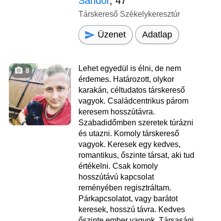
Sándor
, 47
Társkereső Székelykeresztúr
Üzenet
Adatlap
Lehet egyedül is élni, de nem
8
érdemes. Határozott, olykor
karakán, céltudatos társkereső
vagyok. Családcentrikus párom
keresem hosszútávra.
Szabadidőmben szeretek túrázni
és utazni. Komoly társkereső
vagyok. Keresek egy kedves,
romantikus, őszinte társat, aki tud
értékelni. Csak komoly
hosszútávú kapcsolat
reményében regisztráltam.
Párkapcsolatot, vagy barátot
keresek, hosszú távra. Kedves
őszinte ember vagyok. Társasági