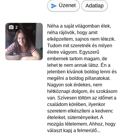
Üzenet
Adatlap
Néha a saját világomban élek,
2
néha rájövök, hogy amit
elképzeltem, sajnos nem létezik.
Tudom mit szeretnék és milyen
életre vágyom. Egyszerű
embernek tartom magam, de
lehet te nem annak látsz. Én a
jelenben kívánok boldog lenni és
megélni a boldog pillanatokat.
Nagyon sok érdekes, nem
hétköznapi dolgom, és szokásom
van. Szívesen töltöm az időmet a
családom körében, ilyenkor
szeretem elkészíteni a kedvenc
ételeiket, süteményeiket. A
mozgás lételemem. Ahhoz, hogy
választ kapj a felmerülő...