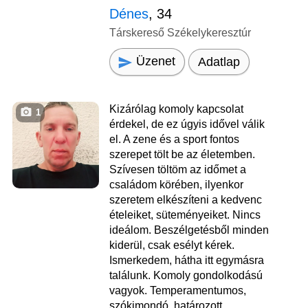
Dénes
, 34
Társkereső Székelykeresztúr
Üzenet
Adatlap
Kizárólag komoly kapcsolat
1
érdekel, de ez úgyis idővel válik
el. A zene és a sport fontos
szerepet tölt be az életemben.
Szívesen töltöm az időmet a
családom körében, ilyenkor
szeretem elkészíteni a kedvenc
ételeiket, süteményeiket. Nincs
ideálom. Beszélgetésből minden
kiderül, csak esélyt kérek.
Ismerkedem, hátha itt egymásra
találunk. Komoly gondolkodású
vagyok. Temperamentumos,
szókimondó, határozott,