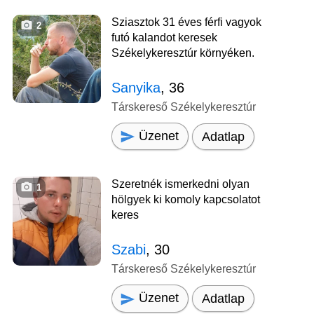
Sziasztok 31 éves férfi vagyok
2
futó kalandot keresek
Székelykeresztúr környéken.
Sanyika
, 36
Társkereső Székelykeresztúr
Üzenet
Adatlap
Szeretnék ismerkedni olyan
1
hölgyek ki komoly kapcsolatot
keres
Szabi
, 30
Társkereső Székelykeresztúr
Üzenet
Adatlap