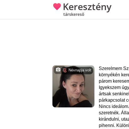
Keresztény
társkereső
Szerelmem Sz
1
Névnapja volt
környékén ker
párom keresem
Igyekszem úgy 
ártsak senkine
párkapcsolat cé
Nincs ideálom
szeretnék. Áll
kirándulni, ut
pihenni. Különl