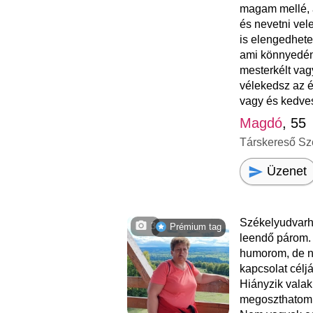
magam mellé, 
és nevetni ve
is elengedhetet
ami könnyedén
mesterkélt vagy 
vélekedsz az é
vagy és kedves
Magdó
, 55
Társkereső Sz
Üzenet
Székelyudvarh
3
Prémium tag
leendő párom. 
humorom, de n
kapcsolat céljá
Hiányzik valaki
megoszthatom a