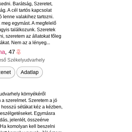
edni. Barátság, Szeretet,
g. A cél tartós kapcsolat
ó lenne valakihez tartozni.
k meg egymást. A megfelelő
gyis találkozunk. Szeretek
ni, szeretem az állatokat főleg
ákat. Nem az a lényeg...
ina
, 47
eső Székelyudvarhely
enet
Adatlap
udvarhely környékéről
 a szerelmet. Szeretem a jó
a hosszú sétákat kéz a kézben,
 beszélgetéseket. Egymásra
ás, jelenlét, összeérve
 Ha komolyan kell beszelni