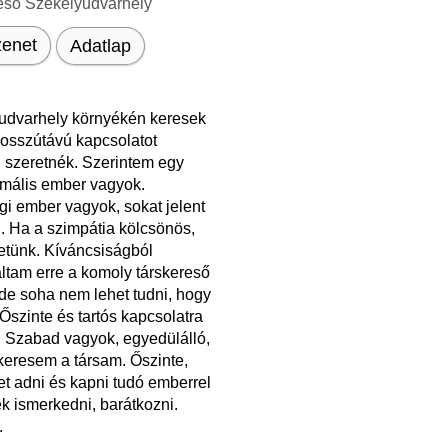
eső Székelyudvarhely
enet
Adatlap
udvarhely környékén keresek
Hosszútávú kapcsolatot
, szeretnék. Szerintem egy
rmális ember vagyok.
i ember vagyok, sokat jelent
. Ha a szimpátia kölcsönös,
etünk. Kíváncsiságból
áltam erre a komoly társkereső
 de soha nem lehet tudni, hogy
 Őszinte és tartós kapcsolatra
 Szabad vagyok, egyedülálló,
keresem a társam. Őszinte,
et adni és kapni tudó emberrel
k ismerkedni, barátkozni.
.