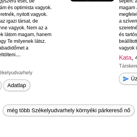
yszerű eset, de
seperc a
ám és optimista vagyok.
magam a
retnék, nyitott vagyok.
megfelel
z igazi társat, de
a szívem
nne vagyok. Nem az a
szeretné
ek látom magam, hanem
és tartó
ogy Te milyenek látsz.
beállíto
abadidőmet a
vagyok i
tölteni....
Kata
, 
Társker
ékelyudvarhely
Üz
Adatlap
még több Székelyudvarhely környéki párkereső nő