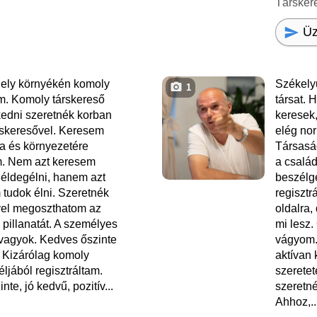
Társker
Üz
ely környékén komoly
Székely
1
m. Komoly társkereső
társat. 
edni szeretnék korban
keresek
rskeresővel. Keresem
elég no
a és környezetére
Társaság
m. Nem azt keresem
a család
k éldegélni, hanem azt
beszélg
 tudok élni. Szeretnék
regisztr
ivel megoszthatom az
oldalra,
pillanatát. A személyes
mi lesz.
 vagyok. Kedves őszinte
vágyom.
 Kizárólag komoly
aktívan 
ljából regisztráltam.
szeretet
inte, jó kedvű, pozitív...
szeretné
Ahhoz,..