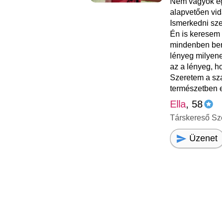
Nem vagyok eg
alapvetően vid
Ismerkedni sze
Én is keresem a
mindenben be
lényeg milyen
az a lényeg, h
Szeretem a sz
természetben el
Ella
, 58
Társkereső Sz
Üzenet