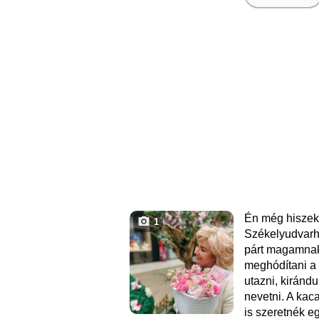
Én még hiszek
1
Székelyudvarh
párt magamnak
meghódítani a 
utazni, kirándu
nevetni. A kac
is szeretnék e