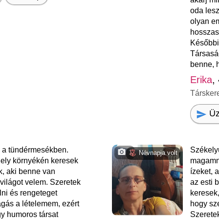
oda les
olyan em
hosszasa
Későbbi
Társasá
benne, h
Erika
,
Társker
Üz
 a tündérmesékben.
Székely
1
Névnapja volt
ely környékén keresek
magamna
, aki benne van
ízeket, 
világot velem. Szeretek
az esti
lni és rengeteget
keresek,
agás a lételemem, ezért
hogy sz
gy humoros társat
Szeretek