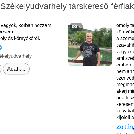
Székelyudvarhely társkereső férfiak
s vagyok, korban hozzám
omoly t
4
eresem
környék
ly és környékéről.
a szemé
szavahi
vagyok 
ékelyudvarhely
ami szeb
emberne
Adatlap
nem anna
szenved
meglepe
akarj mi
oda les
keresem
kutyáka
kijelöli 
Zoltán