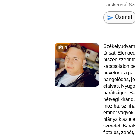
Társkereső Sz
Üzenet
Székelyudvarh
1
társat. Elenge
hiszen szerint
kapcsolaton be
nevetünk a pá
hangolódás, je
elalvás. Nyugo
barátságos. Bar
hétvégi kiránd
moziba, szính
ember vagyok 
hiányzik az él
szeretet. Bará
fiatalos, zenét