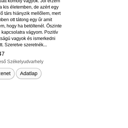
latt komoly vagyok. Jól érzem
 kis életemben, de azért egy
ő társ hiányzik mellőlem, mert
ben ott tátong egy űr amit
m, hogy ha betöltenél. Őszinte
s kapcsolatra vágyom. Pozitív
ttságú vagyok és ismerkedni
tt. Szeretve szeretnék...
47
eső Székelyudvarhely
enet
Adatlap