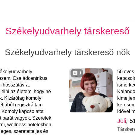
Székelyudvarhely társkereső
Székelyudvarhely társkereső nők
ékelyudvarhely
50 eves
1
esem. Családcentrikus
kapcsola
 hosszútávra.
ismerke
élni az életem, hogy ne
Kalando
k. Kizárólag komoly
kimelje
ljából regisztráltam.
keresem
. Komoly kapcsolatot
idővel m
at barát vagyok. Szeretek
Joli
, 5
azni, wellness hotelekben
Társker
eges, szeretetteljes és