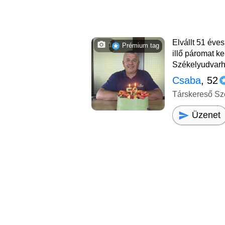
Elvállt 51 éve
1
Prémium tag
illő páromat k
Székelyudvarhe
Csaba
, 52
Társkereső Sz
Üzenet