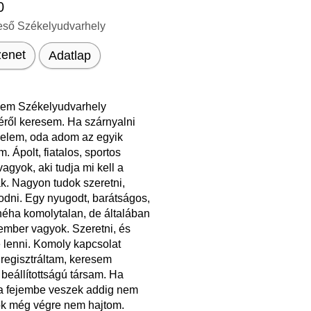
0
eső Székelyudvarhely
enet
Adatlap
em Székelyudvarhely
éről keresem. Ha szárnyalni
velem, oda adom az egyik
. Ápolt, fiatalos, sportos
vagyok, aki tudja mi kell a
k. Nagyon tudok szeretni,
odni. Egy nyugodt, barátságos,
néha komolytalan, de általában
ember vagyok. Szeretni, és
 lenni. Komoly kapcsolat
 regisztráltam, keresem
beállítottságú társam. Ha
 a fejembe veszek addig nem
k még végre nem hajtom.