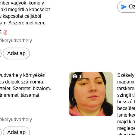
ber vagyok, komoly
Üz
 aki megérti a kapcsolat
y kapcsolat céljából
am. A szerelmet nem...
6
ékelyudvarhely
Adatlap
udvarhely környékén
Székely
1
os dolgok számomra:
magamna
ztelet, Szeretet, bizalom.
társker
tneremet, társamat
szingli 
hosszú 
becsület
Ismerke
ékelyudvarhely
majd kia
meglepe
Adatlap
akarj mi