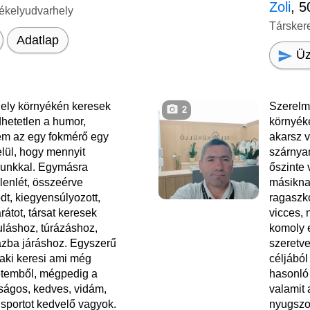
Zoli
, 5
ékelyudvarhely
Társker
Adatlap
Üz
ely környékén keresek
Szerelm
2
dhetetlen a humor,
környék
em az egy fokmérő egy
akarsz 
lül, hogy mennyit
szárnyam
runkkal. Egymásra
őszinte 
lenlét, összeérve
másikna
dt, kiegyensúlyozott,
ragaszk
átot, társat keresek
vicces, 
uláshoz, túrázáshoz,
komoly 
ázba járáshoz. Egyszerű
szeretve
aki keresi ami még
céljából
etemből, mégpedig a
hasonló 
tságos, kedves, vidám,
valamit
, sportot kedvelő vagyok.
nyugszo