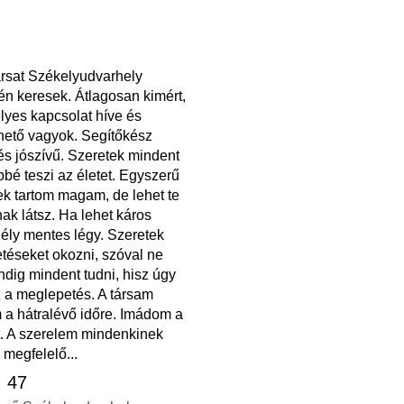
ársat Székelyudvarhely
én keresek. Átlagosan kimért,
lyes kapcsolat híve és
hető vagyok. Segítőkész
és jószívű. Szeretek mindent
bé teszi az életet. Egyszerű
k tartom magam, de lehet te
k látsz. Ha lehet káros
ély mentes légy. Szeretek
téseket okozni, szóval ne
ndig mindent tudni, hisz úgy
z a meglepetés. A társam
 a hátralévő időre. Imádom a
t. A szerelem mindenkinek
a megfelelő...
, 47