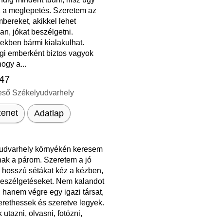
z a meglepetés. Szeretem az
bereket, akikkel lehet
n, jókat beszélgetni.
ekben bármi kialakulhat.
gi emberként biztos vagyok
ogy a...
 47
eső Székelyudvarhely
enet
Adatlap
udvarhely környékén keresem
k a párom. Szeretem a jó
a hosszú sétákat kéz a kézben,
 beszélgetéseket. Nem kalandot
 hanem végre egy igazi társat,
erethessek és szeretve legyek.
 utazni, olvasni, fotózni,