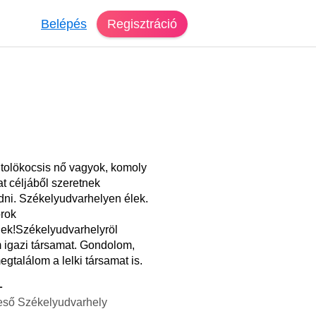
Belépés
Regisztráció
 tolökocsis nő vagyok, komoly
t céljáből szeretnek
dni. Székelyudvarhelyen élek.
rok
nek!Székelyudvarhelyröl
 igazi társamat. Gondolom,
egtalálom a lelki társamat is.
1
eső Székelyudvarhely