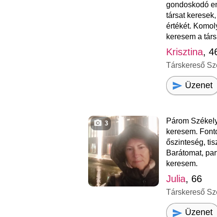
gondoskodó em
társat keresek,
értékét. Komol
keresem a társ
Krisztina
, 4
Társkereső Sz
Üzenet
Párom Székely
3
keresem. Font
őszinteség, tis
Barátomat, par
keresem.
Julia
, 66
Társkereső Sz
Üzenet