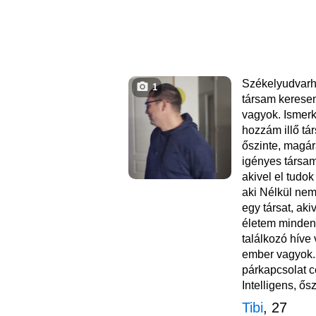
Székelyudvarh
1
társam kerese
vagyok. Ismerk
hozzám illő tá
őszinte, magár
igényes társa
akivel el tudo
aki Nélkül nem
egy társat, ak
életem minden 
találkozó híve
ember vagyok.
párkapcsolat cé
Intelligens, ősz
Tibi
, 27