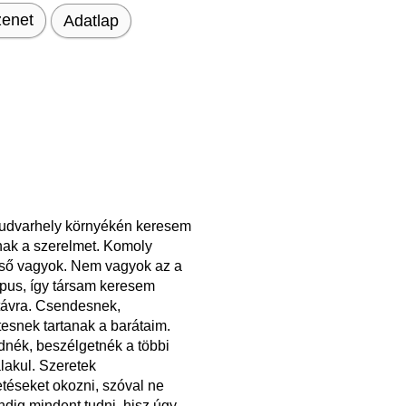
enet
Adatlap
udvarhely környékén keresem
k a szerelmet. Komoly
eső vagyok. Nem vagyok az a
típus, így társam keresem
távra. Csendesnek,
esnek tartanak a barátaim.
dnék, beszélgetnék a többi
lakul. Szeretek
téseket okozni, szóval ne
ndig mindent tudni, hisz úgy