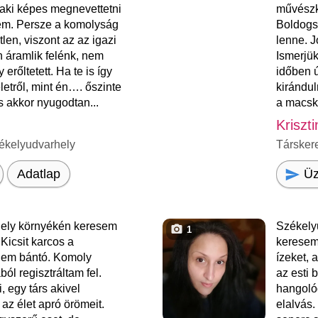
aki képes megnevettetni
művészk
lem. Persze a komolyság
Boldogsá
len, viszont az az igazi
lenne. J
 áramlik felénk, nem
Ismerjü
erőltetett. Ha te is így
időben ú
letről, mint én…. őszinte
kirándul
 akkor nyugodtan...
a macsk
Kriszt
ékelyudvarhely
Társker
Üz
Adatlap
ely környékén keresem
Székely
1
Kicsit karcos a
keresem
em bántó. Komoly
ízeket, 
ból regisztráltam fel.
az esti
, egy társ akivel
hangolód
z élet apró örömeit.
elalvás.