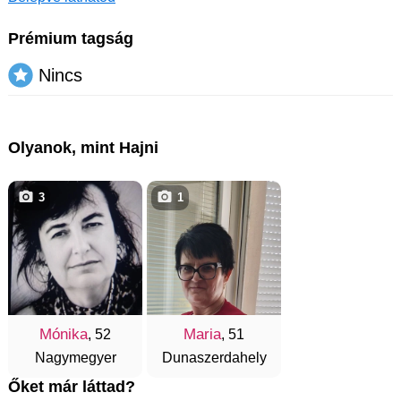
Prémium tagság
Nincs
Olyanok, mint Hajni
3
1
Mónika
Maria
, 52
, 51
Nagymegyer
Dunaszerdahely
Őket már láttad?