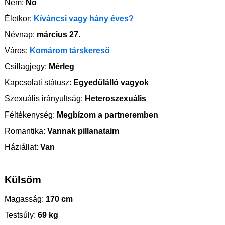
Nem:
Nő
Életkor:
Kíváncsi vagy hány éves?
Névnap:
március 27.
Város:
Komárom társkereső
Csillagjegy:
Mérleg
Kapcsolati státusz:
Egyedülálló vagyok
Szexuális irányultság:
Heteroszexuális
Féltékenység:
Megbízom a partneremben
Romantika:
Vannak pillanataim
Háziállat:
Van
Külsőm
Magasság:
170 cm
Testsúly:
69 kg