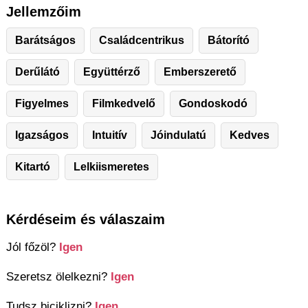
Jellemzőim
Barátságos
Családcentrikus
Bátorító
Derűlátó
Együttérző
Emberszerető
Figyelmes
Filmkedvelő
Gondoskodó
Igazságos
Intuitív
Jóindulatú
Kedves
Kitartó
Lelkiismeretes
Kérdéseim és válaszaim
Jól főzöl?
Igen
Szeretsz ölelkezni?
Igen
Tudsz biciklizni?
Igen