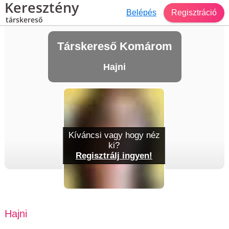
Keresztény
Belépés
Regisztráció
társkereső
Társkereső Komárom
Hajni
Kíváncsi vagy hogy néz
ki?
Regisztrálj ingyen!
Hajni