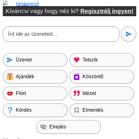
Kíváncsi vagy hogy néz ki?
Regisztrálj ingyen!
Üzenet
Tetszik
Ajándék
Köszöntő
Flört
Idézet
Kérdés
Elmentés
Elrejtés