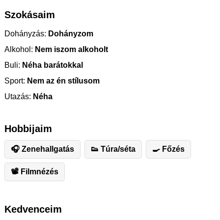
Szokásaim
Dohányzás:
Dohányzom
Alkohol:
Nem iszom alkoholt
Buli:
Néha barátokkal
Sport:
Nem az én stílusom
Utazás:
Néha
Hobbijaim
🎧 Zenehallgatás
👟 Túra/séta
🍳 Főzés
📽 Filmnézés
Kedvenceim