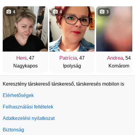
4
4
3
Heni
Patrícia
Andrea
, 47
, 47
, 54
Nagykapos
Ipolyság
Komárom
Keresztény társkereső társkereső, társkeresés mobilon is
Elérhetőségek
Felhasználási feltételek
Adatkezelési nyilatkozat
Biztonság