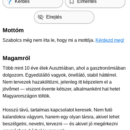
Kérdés
Elmentés
Elrejtés
Mottóm
Szabolcs még nem írta le, hogy mi a mottója.
Kérdezd meg!
Magamról
Több mint 10 éve élek Ausztriában, ahol a gasztronómiában
dolgozom. Egyedülálló vagyok, önellátó, stabil háttérrel.
Nem tervezek hazaköltözni, jelenleg itt képzelem el a
jövőmet — viszont évente kétszer, alkalmanként hat hetet
Magyarországon töltök.
Hosszú távú, tartalmas kapcsolatot keresek. Nem futó
kalandokra vágyom, hanem egy olyan társra, akivel lehet
beszélgetni, nevetni, tervezni — és akivel jó megérkezni