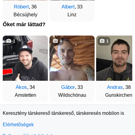
Róbert
Albert
, 36
, 33
Bécsújhely
Linz
Őket már láttad?
1
4
1
Ákos
Gábor
Andras
, 34
, 33
, 38
Amstetten
Wildschönau
Gunskirchen
Keresztény társkereső társkereső, társkeresés mobilon is
Elérhetőségek