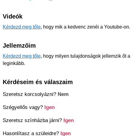
Videók
Kérdezd meg tőle
, hogy mik a kedvenc zenéi a Youtube-on.
Jellemzőim
Kérdezd meg tőle
, hogy milyen tulajdonságok jellemzik őt a
leginkább.
Kérdéseim és válaszaim
Szeretsz korcsolyázni?
Nem
Szégyellős vagy?
Igen
Szeretsz színházba járni?
Igen
Hasonlítasz a szüleidre?
Igen