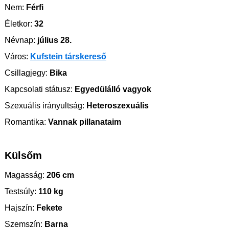
Nem:
Férfi
Életkor:
32
Névnap:
július 28.
Város:
Kufstein társkereső
Csillagjegy:
Bika
Kapcsolati státusz:
Egyedülálló vagyok
Szexuális irányultság:
Heteroszexuális
Romantika:
Vannak pillanataim
Külsőm
Magasság:
206 cm
Testsúly:
110 kg
Hajszín:
Fekete
Szemszín:
Barna