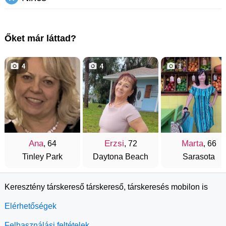
Őket már láttad?
4
4
1
Ana
Erzsi
Marta
, 64
, 72
, 66
Tinley Park
Daytona Beach
Sarasota
Keresztény társkereső társkereső, társkeresés mobilon is
Elérhetőségek
Felhasználási feltételek