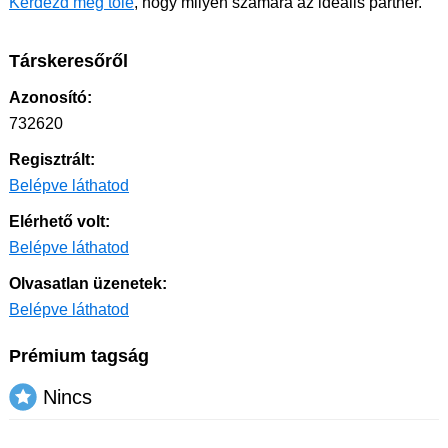
Kérdezd meg tőle
, hogy milyen számára az ideális partner.
Társkeresőről
Azonosító:
732620
Regisztrált:
Belépve láthatod
Elérhető volt:
Belépve láthatod
Olvasatlan üzenetek:
Belépve láthatod
Prémium tagság
Nincs