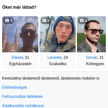
Őket már láttad?
4
2
1
Dániel
Levente
István
, 31
, 24
, 31
Egyházaskér
Szabadka
Kishegyes
Keresztény társkereső társkereső, társkeresés mobilon is
Elérhetőségek
Felhasználási feltételek
Adatkezelési nyilatkozat