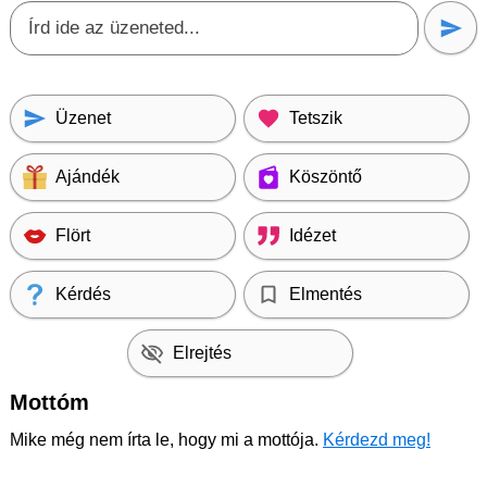
Üzenet
Tetszik
Ajándék
Köszöntő
Flört
Idézet
Kérdés
Elmentés
Elrejtés
Mottóm
Mike még nem írta le, hogy mi a mottója.
Kérdezd meg!