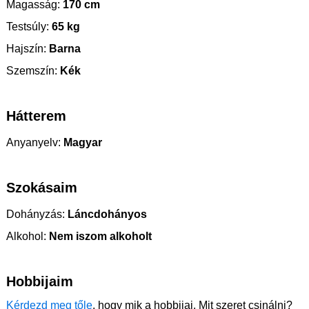
Magasság:
170 cm
Testsúly:
65 kg
Hajszín:
Barna
Szemszín:
Kék
Hátterem
Anyanyelv:
Magyar
Szokásaim
Dohányzás:
Láncdohányos
Alkohol:
Nem iszom alkoholt
Hobbijaim
Kérdezd meg tőle
, hogy mik a hobbijai. Mit szeret csinálni?