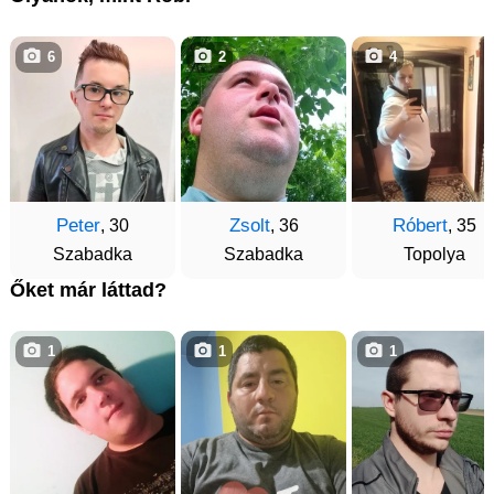
6
2
4
Peter
Zsolt
Róbert
, 30
, 36
, 35
Szabadka
Szabadka
Topolya
Őket már láttad?
1
1
1