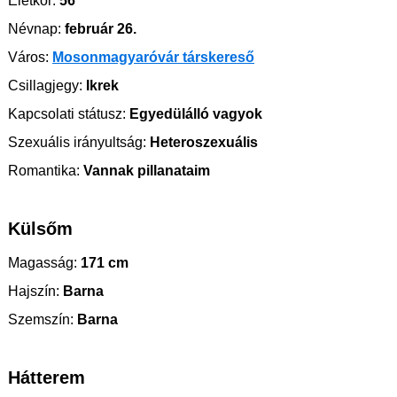
Életkor:
56
Névnap:
február 26.
Város:
Mosonmagyaróvár társkereső
Csillagjegy:
Ikrek
Kapcsolati státusz:
Egyedülálló vagyok
Szexuális irányultság:
Heteroszexuális
Romantika:
Vannak pillanataim
Külsőm
Magasság:
171 cm
Hajszín:
Barna
Szemszín:
Barna
Hátterem