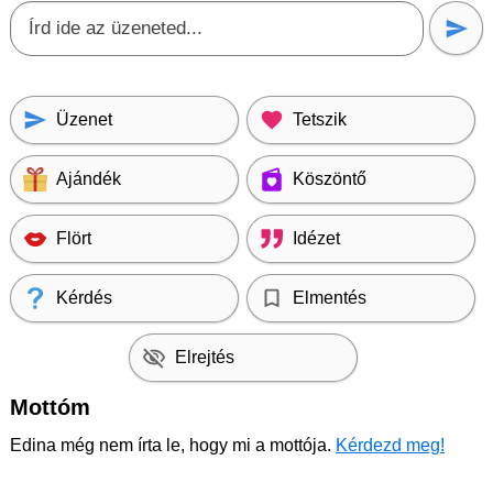
Üzenet
Tetszik
Ajándék
Köszöntő
Flört
Idézet
Kérdés
Elmentés
Elrejtés
Mottóm
Edina még nem írta le, hogy mi a mottója.
Kérdezd meg!