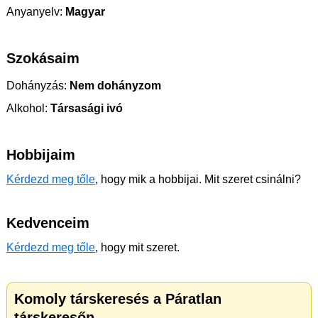
Anyanyelv:
Magyar
Szokásaim
Dohányzás:
Nem dohányzom
Alkohol:
Társasági ivó
Hobbijaim
Kérdezd meg tőle
, hogy mik a hobbijai. Mit szeret csinálni?
Kedvenceim
Kérdezd meg tőle
, hogy mit szeret.
Komoly társkeresés a Páratlan
társkeresőn