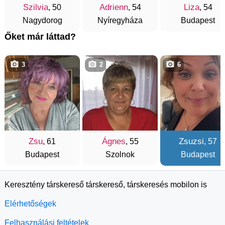
Szilvia
Adrienn
Liza
, 50
, 54
, 54
Nagydorog
Nyíregyháza
Budapest
Őket már láttad?
3
2
6
Zsu
Ágnes
Zsuzsi
, 61
, 55
, 57
Budapest
Szolnok
Budapest
Keresztény társkereső társkereső, társkeresés mobilon is
Elérhetőségek
Felhasználási feltételek