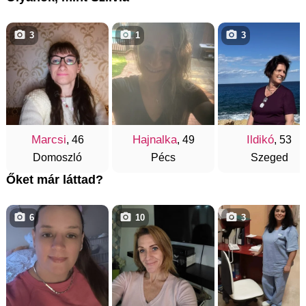
3
1
3
Marcsi
Hajnalka
Ildikó
, 46
, 49
, 53
Domoszló
Pécs
Szeged
Őket már láttad?
6
10
3