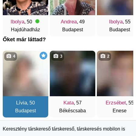
Ibolya
Andrea
Ibolya
, 50
, 49
, 55
Hajdúhadház
Budapest
Budapest
Őket már láttad?
4
3
2
Lívia
Kata
Erzsébet
, 50
, 57
, 55
Budapest
Békéscsaba
Enese
Keresztény társkereső társkereső, társkeresés mobilon is