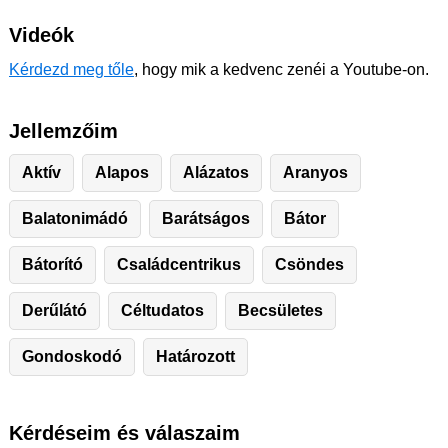
Videók
Kérdezd meg tőle
, hogy mik a kedvenc zenéi a Youtube-on.
Jellemzőim
Aktív
Alapos
Alázatos
Aranyos
Balatonimádó
Barátságos
Bátor
Bátorító
Családcentrikus
Csöndes
Derűlátó
Céltudatos
Becsületes
Gondoskodó
Határozott
Kérdéseim és válaszaim