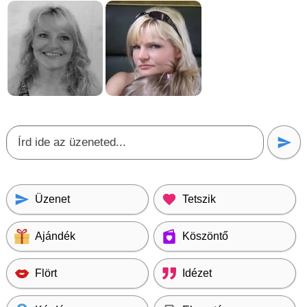
Üzenet
Tetszik
Ajándék
Köszöntő
Flört
Idézet