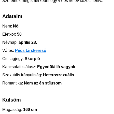
Szeretnék megismerkedni egy 47 és 56 év közötti férfival.
Adataim
Nem:
Nő
Életkor:
50
Névnap:
április 28.
Város:
Pécs társkereső
Csillagjegy:
Skorpió
Kapcsolati státusz:
Egyedülálló vagyok
Szexuális irányultság:
Heteroszexuális
Romantika:
Nem az én stílusom
Külsőm
Magasság:
160 cm