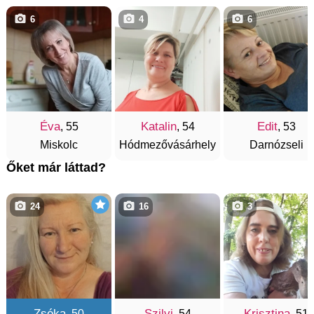
6
4
6
Éva
Katalin
Edit
, 55
, 54
, 53
Miskolc
Hódmezővásárhely
Darnózseli
Őket már láttad?
24
16
3
Zsóka
Szilvi
Krisztina
, 50
, 54
, 51