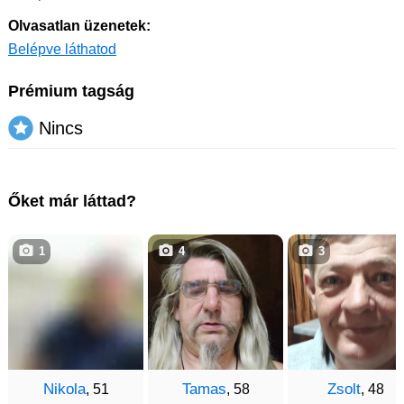
Olvasatlan üzenetek:
Belépve láthatod
Prémium tagság
Nincs
Őket már láttad?
1
4
3
Nikola
Tamas
Zsolt
, 51
, 58
, 48