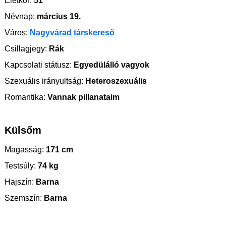
Életkor:
51
Névnap:
március 19.
Város:
Nagyvárad társkereső
Csillagjegy:
Rák
Kapcsolati státusz:
Egyedülálló vagyok
Szexuális irányultság:
Heteroszexuális
Romantika:
Vannak pillanataim
Külsőm
Magasság:
171 cm
Testsúly:
74 kg
Hajszín:
Barna
Szemszín:
Barna