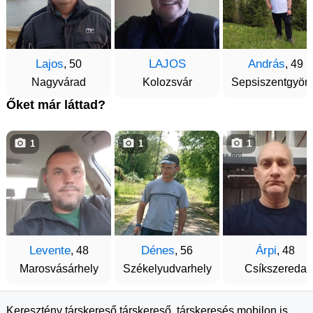
Lajos
LAJOS
András
, 50
, 49
Nagyvárad
Kolozsvár
Sepsiszentgyör
Őket már láttad?
1
1
1
Levente
Dénes
Árpi
, 48
, 56
, 48
Marosvásárhely
Székelyudvarhely
Csíkszereda
Keresztény társkereső társkereső, társkeresés mobilon is