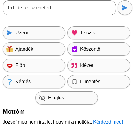
Üzenet
Tetszik
Ajándék
Köszöntő
Flört
Idézet
Kérdés
Elmentés
Elrejtés
Mottóm
Jozsef még nem írta le, hogy mi a mottója.
Kérdezd meg!