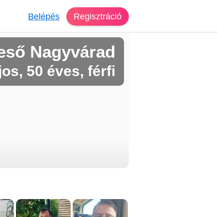
Belépés
Regisztráció
eső Nagyvárad
jos, 50 éves, férfi