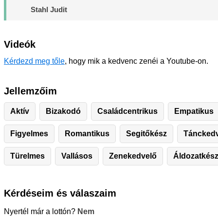
Stahl Judit
Videók
Kérdezd meg tőle
, hogy mik a kedvenc zenéi a Youtube-on.
Jellemzőim
Aktív
Bizakodó
Családcentrikus
Empatikus
Figyelmes
Romantikus
Segitőkész
Táncked
Türelmes
Vallásos
Zenekedvelő
Áldozatkés
Kérdéseim és válaszaim
Nyertél már a lottón?
Nem