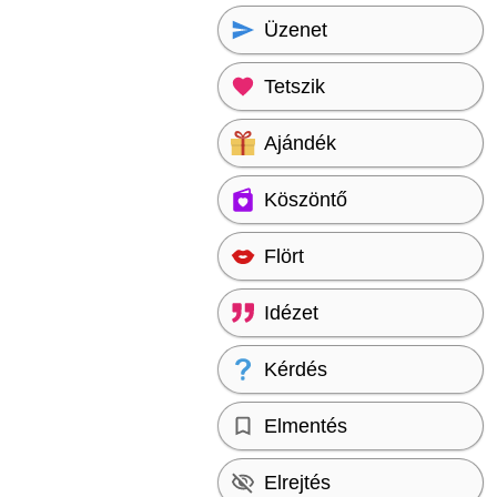
Üzenet
Tetszik
Ajándék
Köszöntő
Flört
Idézet
Kérdés
Elmentés
Elrejtés