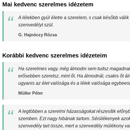
Mai kedvenc szerelmes idézetem
A lélekben gyúl életre a szerelem, s csak később válik 
szenvedélyt szül.
G. Hajnóczy Rózsa
Korábbi kedvenc szerelmes idézeteim
Ha szerelmes vagy, még álmodni sem tudsz magadnak v
erősebben szeretsz, mint őt. Ha álmodnál, csakis őt á
ugyanis az élet valósága és a lélek valósága egybeesi
Müller Péter
A legtöbben a szerelmi házasságokat részesítik előny
szemben. Ezt nagy hibának tartom. Sérülékenyek azok
szenvedély tart össze, mert a szenvedély múlékony va