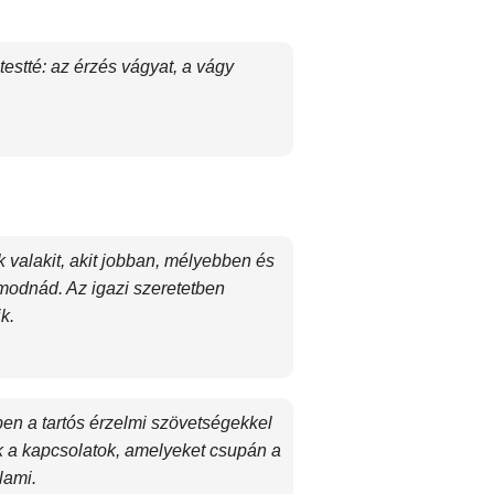
testté: az érzés vágyat, a vágy
alakit, akit jobban, mélyebben és
lmodnád. Az igazi szeretetben
k.
ben a tartós érzelmi szövetségekkel
 a kapcsolatok, amelyeket csupán a
lami.