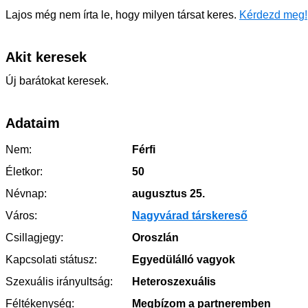
Lajos még nem írta le, hogy milyen társat keres.
Kérdezd meg!
Akit keresek
Új barátokat keresek.
Adataim
Nem:
Férfi
Életkor:
50
Névnap:
augusztus 25.
Város:
Nagyvárad társkereső
Csillagjegy:
Oroszlán
Kapcsolati státusz:
Egyedülálló vagyok
Szexuális irányultság:
Heteroszexuális
Féltékenység:
Megbízom a partneremben