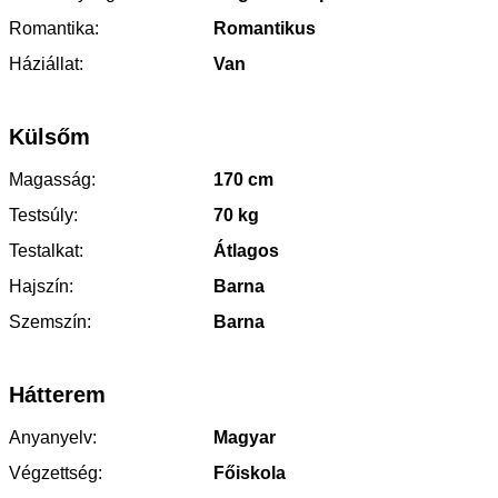
Romantika:
Romantikus
Háziállat:
Van
Külsőm
Magasság:
170 cm
Testsúly:
70 kg
Testalkat:
Átlagos
Hajszín:
Barna
Szemszín:
Barna
Hátterem
Anyanyelv:
Magyar
Végzettség:
Főiskola