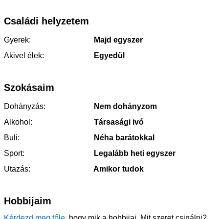
Családi helyzetem
Gyerek:
Majd egyszer
Akivel élek:
Egyedül
Szokásaim
Dohányzás:
Nem dohányzom
Alkohol:
Társasági ivó
Buli:
Néha barátokkal
Sport:
Legalább heti egyszer
Utazás:
Amikor tudok
Hobbijaim
Kérdezd meg tőle
, hogy mik a hobbijai. Mit szeret csinálni?