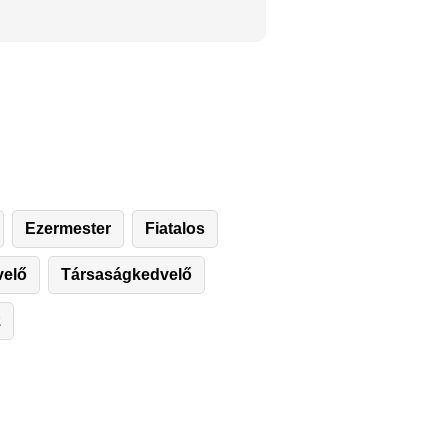
Ezermester
Fiatalos
velő
Társaságkedvelő
z