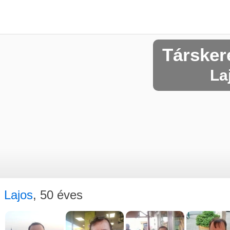
Társker
La
Lajos
, 50 éves