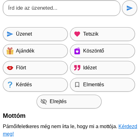
Üzenet
Tetszik
Ajándék
Köszöntő
Flört
Idézet
Kérdés
Elmentés
Elrejtés
Mottóm
Párnőifeletkeres még nem írta le, hogy mi a mottója.
Kérdezd
meg!