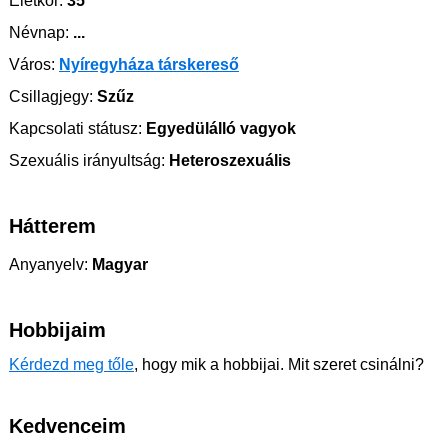
Életkor:
35
Névnap:
...
Város:
Nyíregyháza társkereső
Csillagjegy:
Szűz
Kapcsolati státusz:
Egyedülálló vagyok
Szexuális irányultság:
Heteroszexuális
Hátterem
Anyanyelv:
Magyar
Hobbijaim
Kérdezd meg tőle
, hogy mik a hobbijai. Mit szeret csinálni?
Kedvenceim