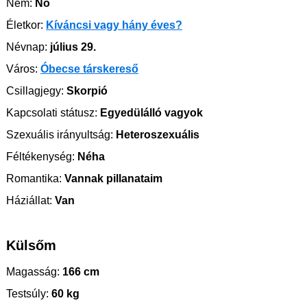
Nem:
Nő
Életkor:
Kíváncsi vagy hány éves?
Névnap:
július 29.
Város:
Óbecse társkereső
Csillagjegy:
Skorpió
Kapcsolati státusz:
Egyedülálló vagyok
Szexuális irányultság:
Heteroszexuális
Féltékenység:
Néha
Romantika:
Vannak pillanataim
Háziállat:
Van
Külsőm
Magasság:
166 cm
Testsúly:
60 kg