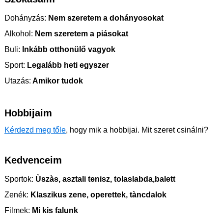
Dohányzás:
Nem szeretem a dohányosokat
Alkohol:
Nem szeretem a piásokat
Buli:
Inkább otthonülő vagyok
Sport:
Legalább heti egyszer
Utazás:
Amikor tudok
Hobbijaim
Kérdezd meg tőle
, hogy mik a hobbijai. Mit szeret csinálni?
Kedvenceim
Sportok:
Ùszàs, asztali tenisz, tolaslabda,balett
Zenék:
Klaszikus zene, operettek, tàncdalok
Filmek:
Mi kis falunk