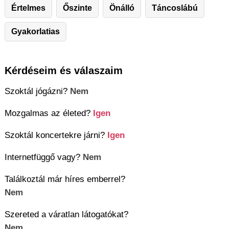
Értelmes
Őszinte
Önálló
Táncoslábú
Gyakorlatias
Kérdéseim és válaszaim
Szoktál jógázni?
Nem
Mozgalmas az életed?
Igen
Szoktál koncertekre járni?
Igen
Internetfüggő vagy?
Nem
Találkoztál már híres emberrel?
Nem
Szereted a váratlan látogatókat?
Nem