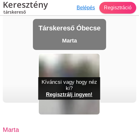
Keresztény
Belépés
Regisztráció
társkereső
Társkereső Óbecse
Marta
Kíváncsi vagy hogy néz
ki?
Regisztrálj ingyen!
Marta