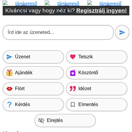
Kíváncsi vagy hogy néz ki?
Regisztrálj ingyen!
Üzenet
Tetszik
Ajándék
Köszöntő
Flört
Idézet
Kérdés
Elmentés
Elrejtés