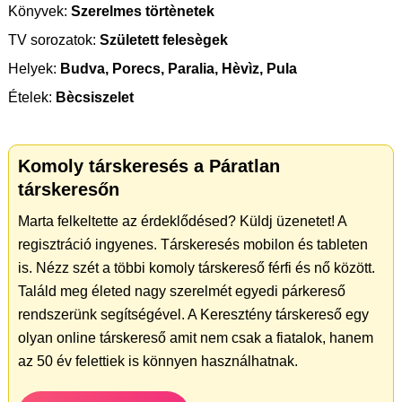
Könyvek:
Szerelmes törtènetek
TV sorozatok:
Született felesègek
Helyek:
Budva, Porecs, Paralia, Hèvìz, Pula
Ételek:
Bècsiszelet
Komoly társkeresés a Páratlan
társkeresőn
Marta felkeltette az érdeklődésed? Küldj üzenetet! A
regisztráció ingyenes. Társkeresés mobilon és tableten
is. Nézz szét a többi komoly társkereső férfi és nő között.
Találd meg életed nagy szerelmét egyedi párkereső
rendszerünk segítségével. A Keresztény társkereső egy
olyan online társkereső amit nem csak a fiatalok, hanem
az 50 év felettiek is könnyen használhatnak.