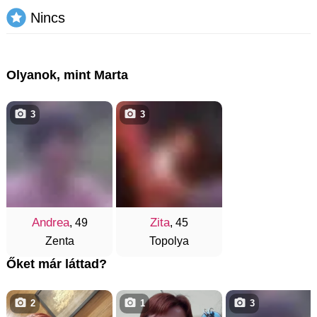
Nincs
Olyanok, mint Marta
3
3
Andrea
Zita
, 49
, 45
Zenta
Topolya
Őket már láttad?
2
1
3