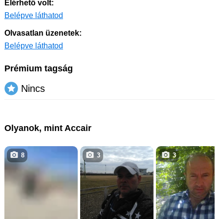
Elérhető volt:
Belépve láthatod
Olvasatlan üzenetek:
Belépve láthatod
Prémium tagság
Nincs
Olyanok, mint Accair
8
3
3