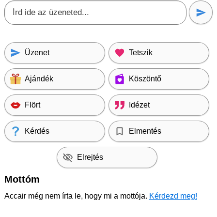
Üzenet
Tetszik
Ajándék
Köszöntő
Flört
Idézet
Kérdés
Elmentés
Elrejtés
Mottóm
Accair még nem írta le, hogy mi a mottója.
Kérdezd meg!