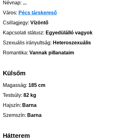
Névnap:
...
Város:
Pécs társkereső
Csillagjegy:
Vízöntő
Kapcsolati státusz:
Egyedülálló vagyok
Szexuális irányultság:
Heteroszexuális
Romantika:
Vannak pillanataim
Külsőm
Magasság:
185 cm
Testsúly:
82 kg
Hajszín:
Barna
Szemszín:
Barna
Hátterem