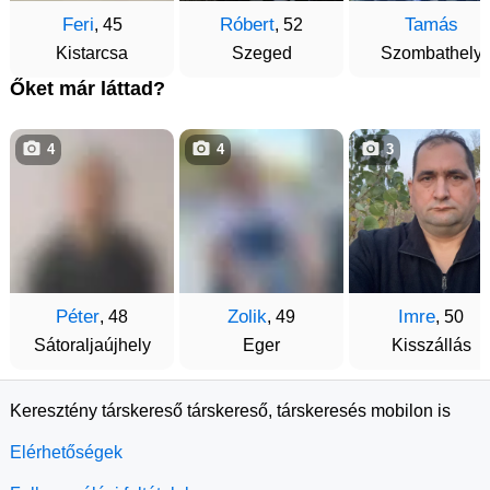
Feri
Róbert
Tamás
, 45
, 52
Kistarcsa
Szeged
Szombathely
Őket már láttad?
4
4
3
Péter
Zolik
Imre
, 48
, 49
, 50
Sátoraljaújhely
Eger
Kisszállás
Keresztény társkereső társkereső, társkeresés mobilon is
Elérhetőségek