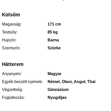
Külsőm
Magasság:
171 cm
Testsúly:
85 kg
Hajszín:
Barna
Szemszín:
Szürke
Hátterem
Anyanyelv:
Magyar
Egyéb beszélt nyelvek:
Német, Olasz, Angol, Thai
Végzettség:
Gimnázium
Foglalkozás:
Nyugdíjas