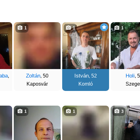
1
1
1
aba
Zoltán
István
Holi
,
, 50
, 52
, 
Kaposvár
Komló
Szege
1
1
3