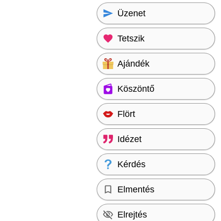
Üzenet
Tetszik
Ajándék
Köszöntő
Flört
Idézet
Kérdés
Elmentés
Elrejtés