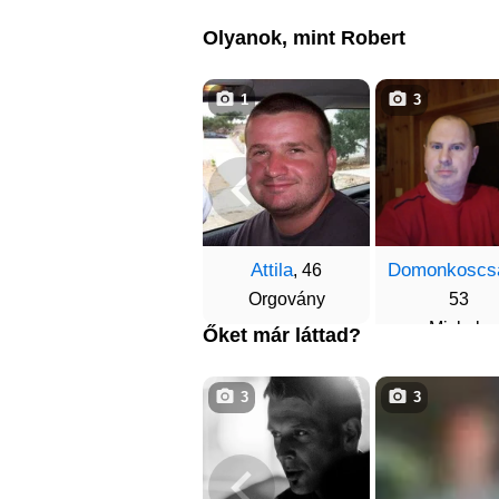
Olyanok, mint Robert
1
3
Attila
Domonkoscs
, 46
Orgovány
53
Miskolc
Őket már láttad?
3
3