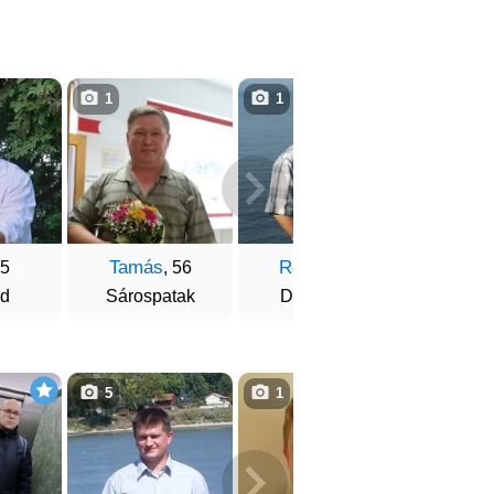
1
1
1
Tamás
Robert
Pist
55
, 56
, 52
d
Sárospatak
Dombóvár
Sze
5
1
7