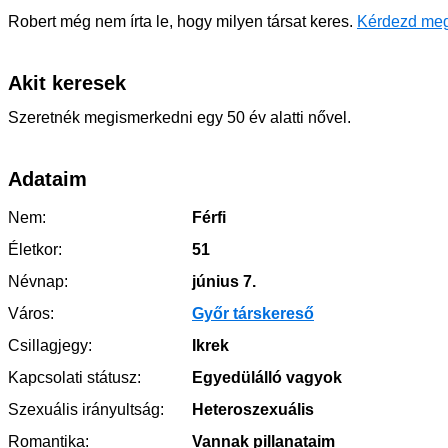
Robert még nem írta le, hogy milyen társat keres.
Kérdezd meg
Akit keresek
Szeretnék megismerkedni egy 50 év alatti nővel.
Adataim
Nem:
Férfi
Életkor:
51
Névnap:
június 7.
Város:
Győr társkereső
Csillagjegy:
Ikrek
Kapcsolati státusz:
Egyedülálló vagyok
Szexuális irányultság:
Heteroszexuális
Romantika:
Vannak pillanataim