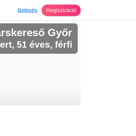
Belépés
Regisztráció
rskereső Győr
rt, 51 éves, férfi