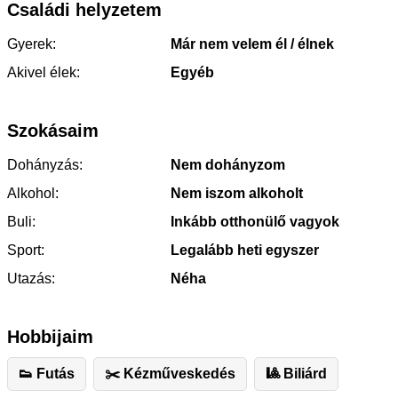
Családi helyzetem
Gyerek:
Már nem velem él / élnek
Akivel élek:
Egyéb
Szokásaim
Dohányzás:
Nem dohányzom
Alkohol:
Nem iszom alkoholt
Buli:
Inkább otthonülő vagyok
Sport:
Legalább heti egyszer
Utazás:
Néha
Hobbijaim
👟 Futás
✂️ ️Kézműveskedés
🎱 Biliárd