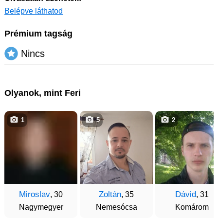
Belépve láthatod
Prémium tagság
Nincs
Olyanok, mint Feri
1
5
2
Miroslav
Zoltán
Dávid
, 30
, 35
, 31
Nagymegyer
Nemesócsa
Komárom