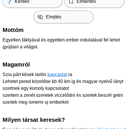
Kérdés
Elmentés
Elrejtés
Mottóm
Egyetlen fáklyával és egyetlen ember indulatával fel lehet
gyújtani a világot.
Magamról
Szia párt kések tartós
kapcsolat
ra
Lehetet pered közelébe kb 40 km ig és magyar nyelvű lányt
szertnek egy komoly kapcsolatot
szertem a zenét szeretek viccelődni és szertek beszél getni
szertek meg ismerni uj emberket
Milyen társat keresek?