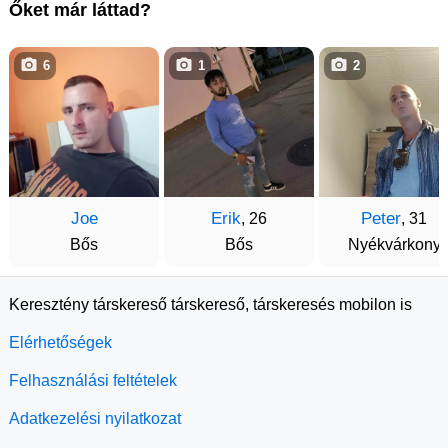
Őket már láttad?
6
1
2
Joe
Erik
Peter
, 26
, 31
Bős
Bős
Nyékvárkony
Keresztény társkereső társkereső, társkeresés mobilon is
Elérhetőségek
Felhasználási feltételek
Adatkezelési nyilatkozat