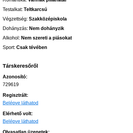
Testalkat:
Teltkarcsú
Végzettség:
Szakközépiskola
Dohányzás:
Nem dohányzik
Alkohol:
Nem szereti a piásokat
Sport:
Csak tévében
Társkeresőről
Azonosító:
729619
Regisztrált:
Belépve láthatod
Elérhető volt:
Belépve láthatod
Olvasatlan üzenetek: