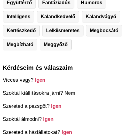
Együttérző
Fantáziadús
Humoros
Intelligens
Kalandkedvelő
Kalandvágyó
Kertészkedő
Lelkiismeretes
Megbocsátó
Megbízható
Meggyőző
Kérdéseim és válaszaim
Vicces vagy?
Igen
Szoktál kiállításokra járni?
Nem
Szereted a pezsgőt?
Igen
Szoktál álmodni?
Igen
Szereted a háziállatokat?
Igen