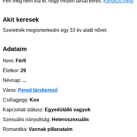
Feri még nem írta le, hogy milyen társat keres.
Kérdezd meg!
Akit keresek
Szeretnék megismerkedni egy 33 év alatti nővel.
Adataim
Nem:
Férfi
Életkor:
29
Névnap:
...
Város:
Pered társkereső
Csillagjegy:
Kos
Kapcsolati státusz:
Egyedülálló vagyok
Szexuális irányultság:
Heteroszexuális
Romantika:
Vannak pillanataim