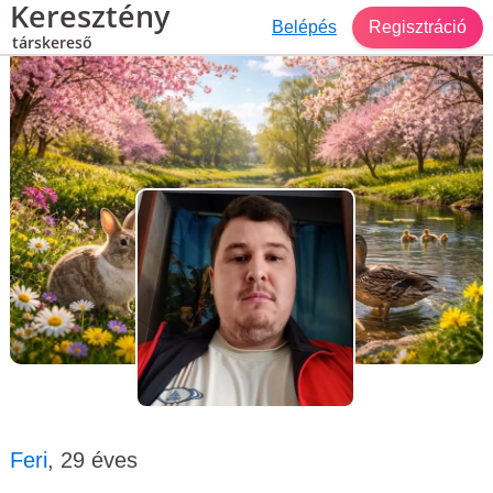
Keresztény
Belépés
Regisztráció
társkereső
Társkereső Pered
Feri, 29 éves, férfi
Feri
, 29 éves