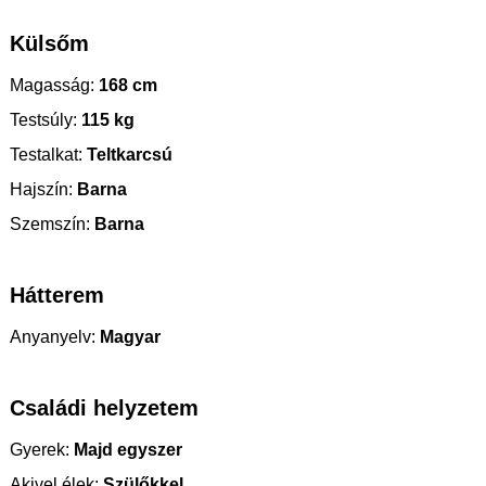
Külsőm
Magasság:
168 cm
Testsúly:
115 kg
Testalkat:
Teltkarcsú
Hajszín:
Barna
Szemszín:
Barna
Hátterem
Anyanyelv:
Magyar
Családi helyzetem
Gyerek:
Majd egyszer
Akivel élek:
Szülőkkel