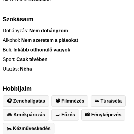
Szokásaim
Dohányzás:
Nem dohányzom
Alkohol:
Nem szeretem a piásokat
Buli:
Inkább otthonülő vagyok
Sport:
Csak tévében
Utazás:
Néha
Hobbijaim
🎧 Zenehallgatás
📽 Filmnézés
👟 Túra/séta
🚲 Kerékpározás
🍳 Főzés
📸 Fényképezés
✂️ ️Kézműveskedés