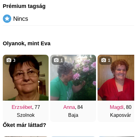
Prémium tagság
Nincs
Olyanok, mint Eva
3
1
1
Erzsébet
Anna
Magdi
, 77
, 84
, 80
Szolnok
Baja
Kaposvár
Őket már láttad?