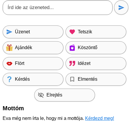
Üzenet
Tetszik
Ajándék
Köszöntő
Flört
Idézet
Kérdés
Elmentés
Elrejtés
Mottóm
Eva még nem írta le, hogy mi a mottója.
Kérdezd meg!