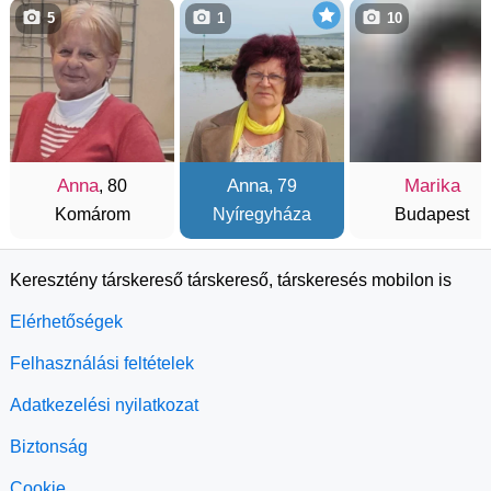
5
1
10
Anna
Anna
Marika
, 80
, 79
Komárom
Nyíregyháza
Budapest
Keresztény társkereső társkereső, társkeresés mobilon is
Elérhetőségek
Felhasználási feltételek
Adatkezelési nyilatkozat
Biztonság
Cookie