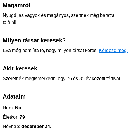
Magamról
Nyugdìjas vagyok ès magànyos, szertnèk mèg baràtra
talàlni!
Milyen társat keresek?
Eva még nem írta le, hogy milyen társat keres.
Kérdezd meg!
Akit keresek
Szeretnék megismerkedni egy 76 és 85 év közötti férfival.
Adataim
Nem:
Nő
Életkor:
79
Névnap:
december 24.