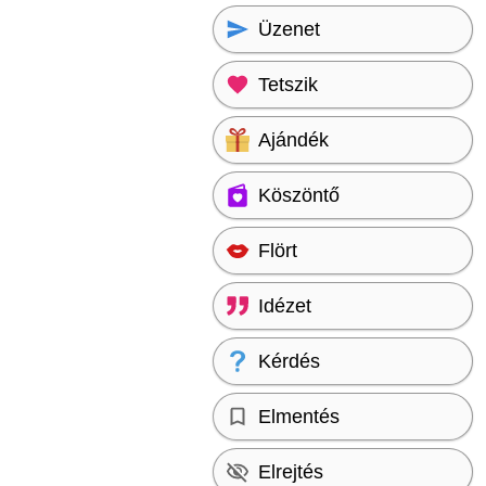
Üzenet
Tetszik
Ajándék
Köszöntő
Flört
Idézet
Kérdés
Elmentés
Elrejtés