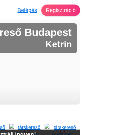
Belépés
Regisztráció
reső Budapest
Ketrin
ztrálj ingyen!