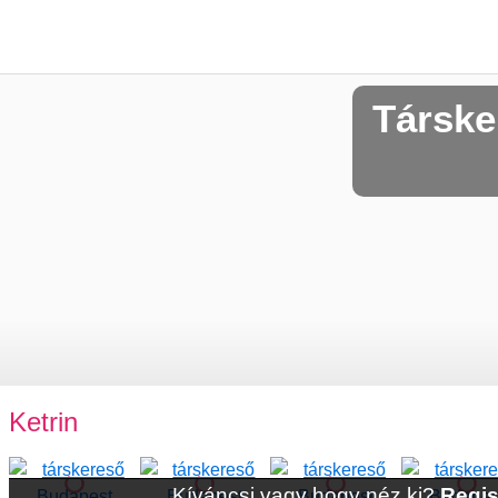
Társke
Ketrin
Kíváncsi vagy hogy néz ki?
Regis