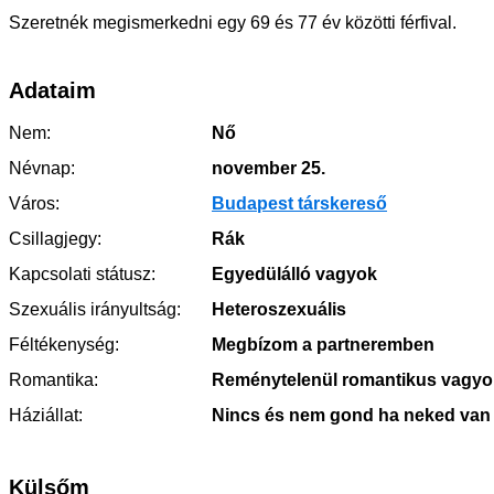
Szeretnék megismerkedni egy 69 és 77 év közötti férfival.
Adataim
Nem:
Nő
Névnap:
november 25.
Város:
Budapest társkereső
Csillagjegy:
Rák
Kapcsolati státusz:
Egyedülálló vagyok
Szexuális irányultság:
Heteroszexuális
Féltékenység:
Megbízom a partneremben
Romantika:
Reménytelenül romantikus vagyo
Háziállat:
Nincs és nem gond ha neked van
Külsőm