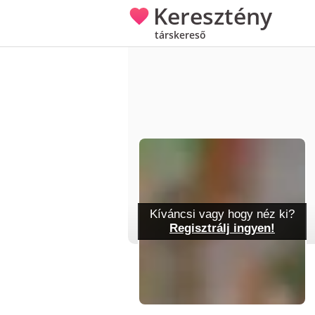
Keresztény
társkereső
Kíváncsi vagy hogy néz ki?
Regisztrálj ingyen!