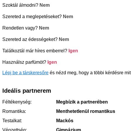
Szoktál álmodni?
Nem
Szereted a meglepetéseket?
Nem
Rendetlen vagy?
Nem
Szereted az édességeket?
Nem
Találkoztál már híres emberrel?
Igen
Használsz parfümöt?
Igen
Lépj be a társkeresőre
és nézd meg, hogy a többi kérdésre mit 
Ideális partnerem
Féltékenység:
Megbízik a partnerében
Romantika:
Menthetetlenül romantikus
Testalkat:
Mackós
Végzettség:
Gimnázium