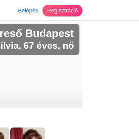
Belépés
Regisztráció
reső Budapest
ilvia, 67 éves, nő