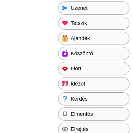
Üzenet
Tetszik
Ajándék
Köszöntő
Flört
Idézet
Kérdés
Elmentés
Elrejtés