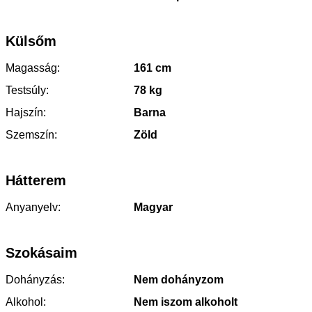
Külsőm
Magasság:
161 cm
Testsúly:
78 kg
Hajszín:
Barna
Szemszín:
Zöld
Hátterem
Anyanyelv:
Magyar
Szokásaim
Dohányzás:
Nem dohányzom
Alkohol:
Nem iszom alkoholt