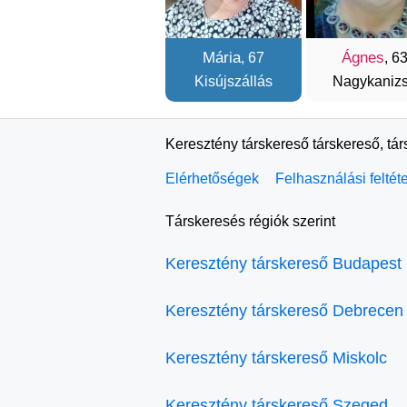
Mária
Ágnes
, 67
, 6
Kisújszállás
Nagykaniz
Keresztény társkereső társkereső, tá
Elérhetőségek
Felhasználási feltét
Társkeresés régiók szerint
Keresztény társkereső Budapest
Keresztény társkereső Debrecen
Keresztény társkereső Miskolc
Keresztény társkereső Szeged