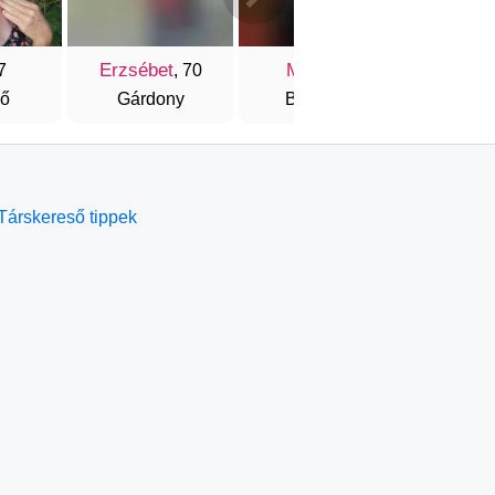
Erzsébet
Mara
Évi
7
, 70
, 72
lő
Gárdony
Bátaszék
É
Társkereső tippek