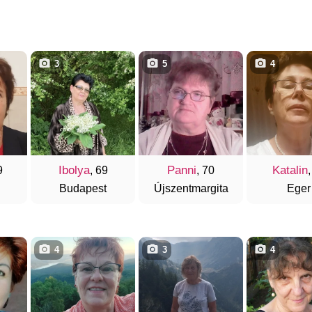
3
5
4
Ibolya
Panni
Katalin
9
, 69
, 70
,
Budapest
Újszentmargita
Eger
4
3
4