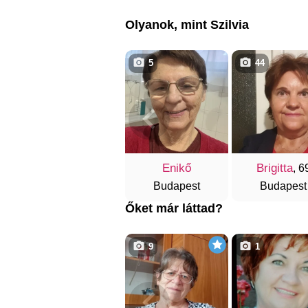
Olyanok, mint Szilvia
5
44
Enikő
Brigitta
, 6
Budapest
Budapest
Őket már láttad?
9
1