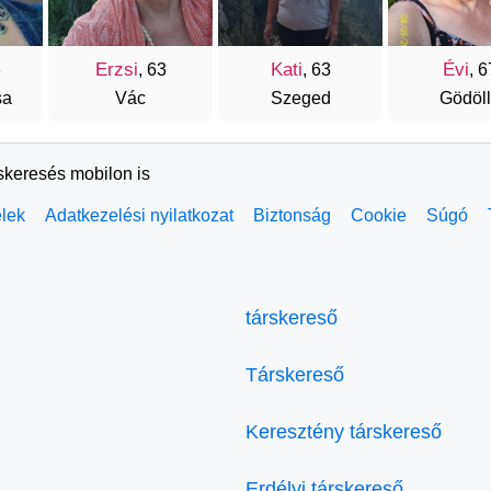
Erzsi
Kati
Évi
3
, 63
, 63
, 6
sa
Vác
Szeged
Gödöl
rskeresés mobilon is
elek
Adatkezelési nyilatkozat
Biztonság
Cookie
Súgó
társkereső
Társkereső
Keresztény társkereső
Erdélyi társkereső