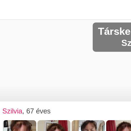
Társke
Sz
Szilvia
, 67 éves