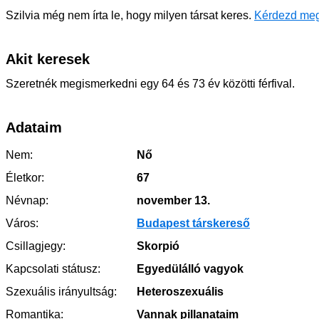
Szilvia még nem írta le, hogy milyen társat keres.
Kérdezd meg
Akit keresek
Szeretnék megismerkedni egy 64 és 73 év közötti férfival.
Adataim
Nem:
Nő
Életkor:
67
Névnap:
november 13.
Város:
Budapest társkereső
Csillagjegy:
Skorpió
Kapcsolati státusz:
Egyedülálló vagyok
Szexuális irányultság:
Heteroszexuális
Romantika:
Vannak pillanataim