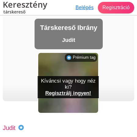
Keresztény
Belépés
Regisztráció
társkereső
Társkereső Ibrány
Judit
Prémium tag
Kíváncsi vagy hogy néz
ki?
Regisztrálj ingyen!
Judit