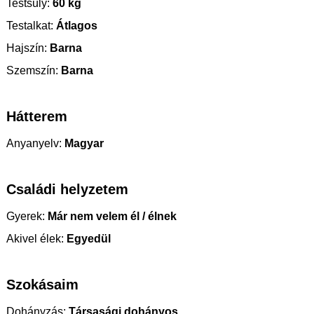
Testsúly:
60 kg
Testalkat:
Átlagos
Hajszín:
Barna
Szemszín:
Barna
Hátterem
Anyanyelv:
Magyar
Családi helyzetem
Gyerek:
Már nem velem él / élnek
Akivel élek:
Egyedül
Szokásaim
Dohányzás:
Társasági dohányos