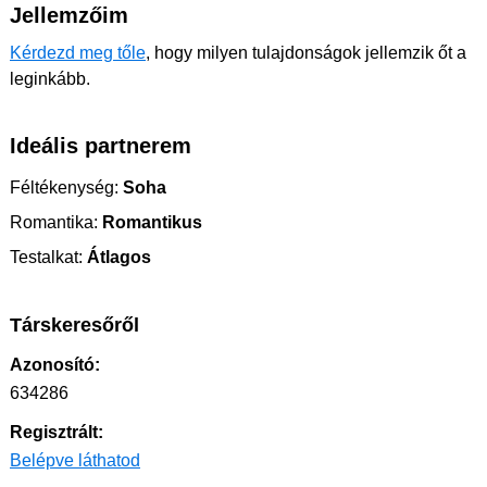
Jellemzőim
Kérdezd meg tőle
, hogy milyen tulajdonságok jellemzik őt a
leginkább.
Ideális partnerem
Féltékenység:
Soha
Romantika:
Romantikus
Testalkat:
Átlagos
Társkeresőről
Azonosító:
634286
Regisztrált:
Belépve láthatod