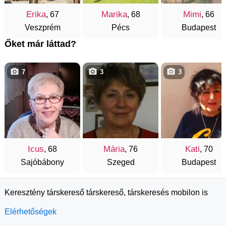
Erika
Marika
Mimi
, 67
, 68
, 66
Veszprém
Pécs
Budapest
Őket már láttad?
7
3
3
Icus
Mária
Kati
, 68
, 76
, 70
Sajóbábony
Szeged
Budapest
Keresztény társkereső társkereső, társkeresés mobilon is
Elérhetőségek