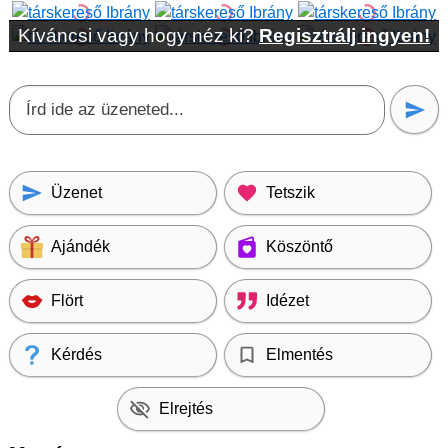
Kíváncsi vagy hogy néz ki?
Regisztrálj ingyen!
Üzenet
Tetszik
Ajándék
Köszöntő
Flört
Idézet
Kérdés
Elmentés
Elrejtés