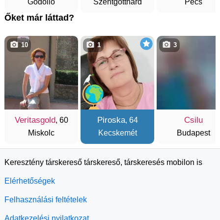
Gödöllő
Szentgotthárd
Pécs
Őket már láttad?
10
1
3
Veritasgold
Piroska
Csilu
, 60
, 64
Miskolc
Kecskemét
Budapest
Keresztény társkereső társkereső, társkeresés mobilon is
Elérhetőségek
Felhasználási feltételek
Adatkezelési nyilatkozat