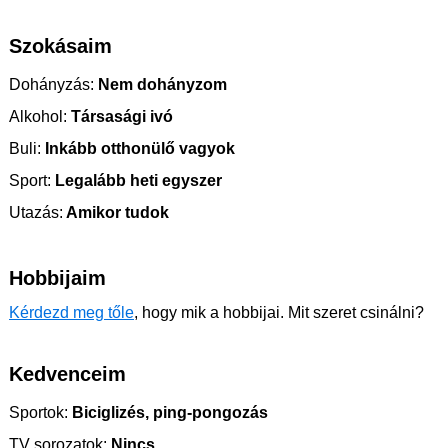
Szokásaim
Dohányzás:
Nem dohányzom
Alkohol:
Társasági ivó
Buli:
Inkább otthonülő vagyok
Sport:
Legalább heti egyszer
Utazás:
Amikor tudok
Hobbijaim
Kérdezd meg tőle
, hogy mik a hobbijai. Mit szeret csinálni?
Kedvenceim
Sportok:
Biciglizés, ping-pongozás
TV sorozatok:
Nincs