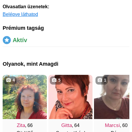
Olvasatlan üzenetek:
Belépve láthatod
Prémium tagság
Aktív
Olyanok, mint Amagdi
4
5
1
Zita
Gitta
Marcsi
, 66
, 64
, 60