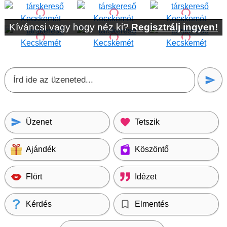
Kíváncsi vagy hogy néz ki?
Regisztrálj ingyen!
Üzenet
Tetszik
Ajándék
Köszöntő
Flört
Idézet
Kérdés
Elmentés