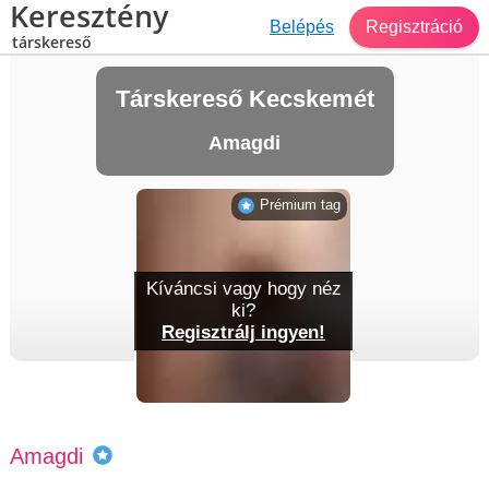
Keresztény
Belépés
Regisztráció
társkereső
Társkereső Kecskemét
Amagdi
Prémium tag
Kíváncsi vagy hogy néz
ki?
Regisztrálj ingyen!
Amagdi