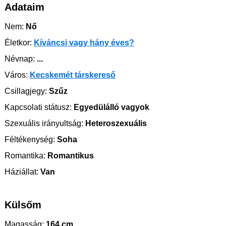
Adataim
Nem:
Nő
Életkor:
Kíváncsi vagy hány éves?
Névnap:
...
Város:
Kecskemét társkereső
Csillagjegy:
Szűz
Kapcsolati státusz:
Egyedülálló vagyok
Szexuális irányultság:
Heteroszexuális
Féltékenység:
Soha
Romantika:
Romantikus
Háziállat:
Van
Külsőm
Magasság:
164 cm