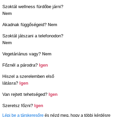
Szoktál wellness fürdőbe járni?
Nem
Akadnak függőségeid?
Nem
Szoktál játszani a telefonodon?
Nem
Vegetáriánus vagy?
Nem
Főznél a párodra?
Igen
Hiszel a szerelemben első
látásra?
Igen
Van rejtett tehetséged?
Igen
Szeretsz főzni?
Igen
Lépj be a társkeresőre
és nézd meg, hogy a többi kérdésre