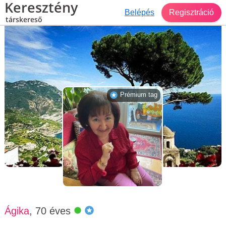
Keresztény
Belépés
Regisztráció
társkereső
Társkereső Budapest
Ágika, 70 éves, nő
Prémium tag
Ágika
, 70 éves