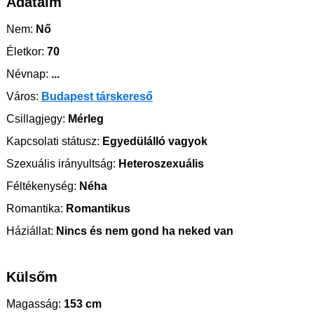
Adataim
Nem:
Nő
Életkor:
70
Névnap:
...
Város:
Budapest társkereső
Csillagjegy:
Mérleg
Kapcsolati státusz:
Egyedülálló vagyok
Szexuális irányultság:
Heteroszexuális
Féltékenység:
Néha
Romantika:
Romantikus
Háziállat:
Nincs és nem gond ha neked van
Külsőm
Magasság:
153 cm