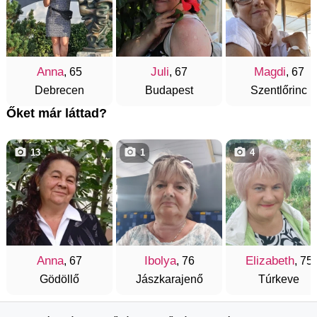
Anna
Juli
Magdi
, 65
, 67
, 67
Debrecen
Budapest
Szentlőrinc
Őket már láttad?
13
1
4
Anna
Ibolya
Elizabeth
, 67
, 76
, 75
Gödöllő
Jászkarajenő
Túrkeve