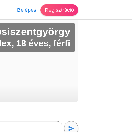
Belépés
Regisztráció
psiszentgyörgy
lex, 18 éves, férfi