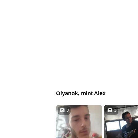
Olyanok, mint Alex
3
3