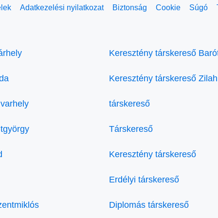
elek
Adatkezelési nyilatkozat
Biztonság
Cookie
Súgó
árhely
Keresztény társkereső Baró
eda
Keresztény társkereső Zilah
varhely
társkereső
tgyörgy
Társkereső
d
Keresztény társkereső
Erdélyi társkereső
zentmiklós
Diplomás társkereső