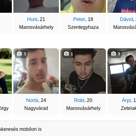
Huni
Peter
Dávid
, 21
, 18
,
Marosvásárhely
Szentegyhaza
Marosvásá
3
1
3
Norbi
Robi
Árpi
, 24
, 20
, 
örgy
Nagyvárad
Marosvásárhely
Zetela
rskeresés mobilon is