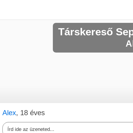
Társkereső Se
A
Alex
, 18 éves