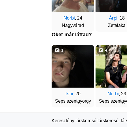
Norbi
Árpi
, 24
, 18
Nagyvárad
Zetelaka
Őket már láttad?
1
4
Istii
Norbi
, 20
, 23
Sepsiszentgyörgy
Sepsiszentgy
Keresztény társkereső társkereső, tá