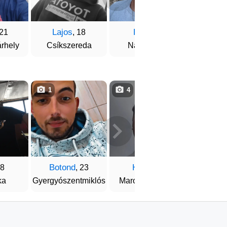
Lajos
Erik
 21
, 18
, 18
rhely
Csíkszereda
Nagyvárad
1
4
3
Botond
Huni
Dávi
18
, 23
, 21
ka
Gyergyószentmiklós
Marosvásárhely
Marosvá