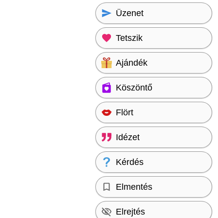
Üzenet
Tetszik
Ajándék
Köszöntő
Flört
Idézet
Kérdés
Elmentés
Elrejtés