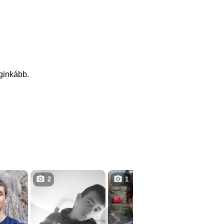
eginkább.
2
1