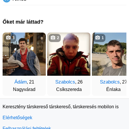
Őket már láttad?
3
2
1
Ádám
Szabolcs
Szabolcs
, 21
, 26
, 27
Nagyvárad
Csíkszereda
Énlaka
Keresztény társkereső társkereső, társkeresés mobilon is
Elérhetőségek
Felhasználási feltételek