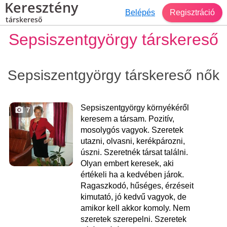
Keresztény
Belépés
Regisztráció
társkereső
Sepsiszentgyörgy társkereső
Sepsiszentgyörgy társkereső nők
Sepsiszentgyörgy környékéről
7
keresem a társam. Pozitív,
mosolygós vagyok. Szeretek
utazni, olvasni, kerékpározni,
úszni. Szeretnék társat találni.
Olyan embert keresek, aki
értékeli ha a kedvében járok.
Ragaszkodó, hűséges, érzéseit
kimutató, jó kedvű vagyok, de
amikor kell akkor komoly. Nem
szeretek szerepelni. Szeretek