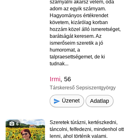
szárnyalni akarsz velem, oda
adom az egyik szárnyam.
Hagyományos értékrendet
követem, kizárólag korban
hozzám közel álló ismeretséget,
barátságát keresem. Az
ismerőseim szeretik a jó
humoromat, a
talpraesettségemet, de ki
tudnak...
Irmi
, 56
Társkereső Sepsiszentgyörgy
Üzenet
Adatlap
Szeretek túrázni, kertészkedni,
6
táncolni, felfedezni, mindenhol ott
lenni, ahol történik valami.