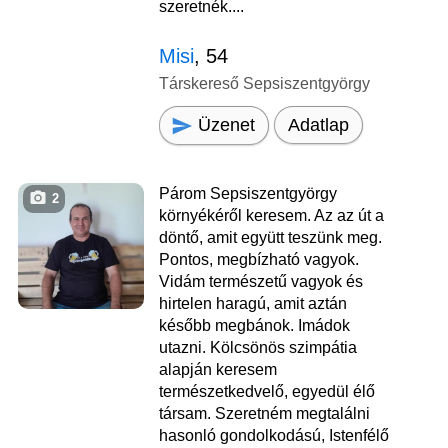
szeretnék....
Misi
, 54
Társkereső Sepsiszentgyörgy
Üzenet
Adatlap
Párom Sepsiszentgyörgy
2
környékéről keresem. Az az út a
döntő, amit együtt teszünk meg.
Pontos, megbízható vagyok.
Vidám természetű vagyok és
hirtelen haragú, amit aztán
később megbánok. Imádok
utazni. Kölcsönös szimpátia
alapján keresem
természetkedvelő, egyedül élő
társam. Szeretném megtalálni
hasonló gondolkodású, Istenfélő