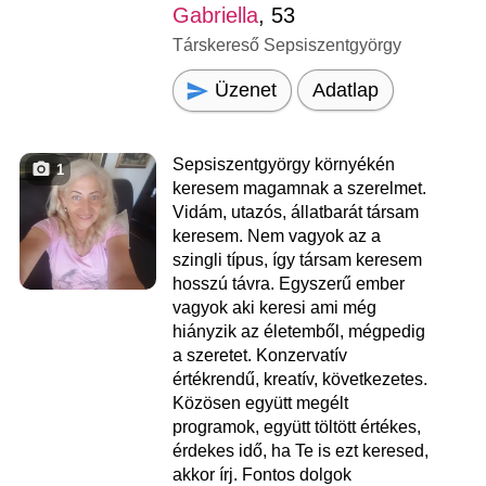
Gabriella
, 53
Társkereső Sepsiszentgyörgy
Üzenet
Adatlap
Sepsiszentgyörgy környékén
1
keresem magamnak a szerelmet.
Vidám, utazós, állatbarát társam
keresem. Nem vagyok az a
szingli típus, így társam keresem
hosszú távra. Egyszerű ember
vagyok aki keresi ami még
hiányzik az életemből, mégpedig
a szeretet. Konzervatív
értékrendű, kreatív, következetes.
Közösen együtt megélt
programok, együtt töltött értékes,
érdekes idő, ha Te is ezt keresed,
akkor írj. Fontos dolgok