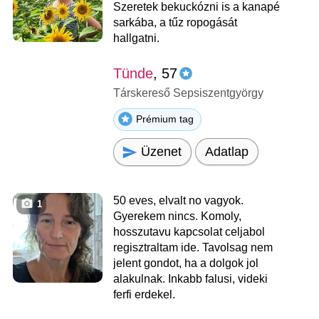
Szeretek bekuckózni is a kanapé
sarkába, a tűz ropogását
hallgatni.
Tünde
, 57
Társkereső Sepsiszentgyörgy
Prémium tag
Üzenet
Adatlap
50 eves, elvalt no vagyok.
1
Gyerekem nincs. Komoly,
hosszutavu kapcsolat celjabol
regisztraltam ide. Tavolsag nem
jelent gondot, ha a dolgok jol
alakulnak. Inkabb falusi, videki
ferfi erdekel.