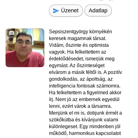
Üzenet
Adatlap
Sepsiszentgyörgy környékén
3
keresek magamnak társat.
Vidám, őszinte és optimista
vagyok. Ha felkeltettem az
érdeklődésedet, ismerjük meg
egymást. Az őszinteséget
elvárom a másik féltől is. A pozitív
gondolkodás, az ápoltság, az
intelligencia fontosak számomra.
Ha felkeltettem a figyelmed akkor
írj. Nem jó az embernek egyedül
lenni, ezért várok a társamra.
Menjünk el mi is, dobjunk érmét a
szökőkútba és kívánjunk valami
különlegeset. Egy mindenben jól
működő, harmonikus kapcsolatot