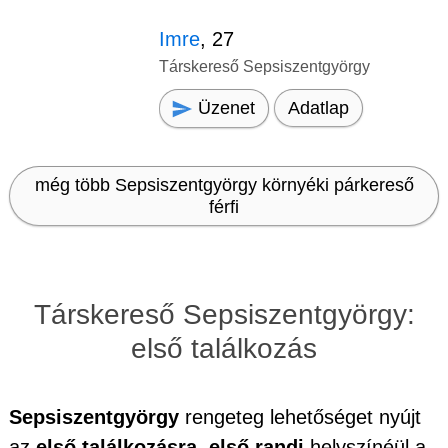
Imre
, 27
Társkereső Sepsiszentgyörgy
Üzenet
Adatlap
még több Sepsiszentgyörgy környéki párkereső
férfi
Társkereső Sepsiszentgyörgy:
első találkozás
Sepsiszentgyörgy
rengeteg lehetőséget nyújt
az
első találkozásra, első randi
helyszínéül a