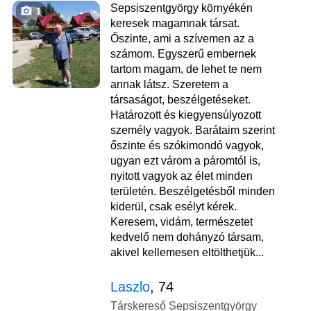
Sepsiszentgyörgy környékén
1
keresek magamnak társat.
Őszinte, ami a szívemen az a
számom. Egyszerű embernek
tartom magam, de lehet te nem
annak látsz. Szeretem a
társaságot, beszélgetéseket.
Határozott és kiegyensúlyozott
személy vagyok. Barátaim szerint
őszinte és szókimondó vagyok,
ugyan ezt várom a páromtól is,
nyitott vagyok az élet minden
területén. Beszélgetésből minden
kiderül, csak esélyt kérek.
Keresem, vidám, természetet
kedvelő nem dohányzó társam,
akivel kellemesen eltölthetjük...
Laszlo
, 74
Társkereső Sepsiszentgyörgy