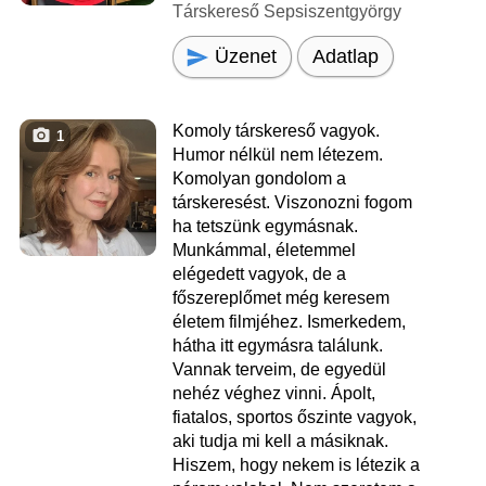
Társkereső Sepsiszentgyörgy
Üzenet
Adatlap
Komoly társkereső vagyok.
1
Humor nélkül nem létezem.
Komolyan gondolom a
társkeresést. Viszonozni fogom
ha tetszünk egymásnak.
Munkámmal, életemmel
elégedett vagyok, de a
főszereplőmet még keresem
életem filmjéhez. Ismerkedem,
hátha itt egymásra találunk.
Vannak terveim, de egyedül
nehéz véghez vinni. Ápolt,
fiatalos, sportos őszinte vagyok,
aki tudja mi kell a másiknak.
Hiszem, hogy nekem is létezik a