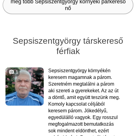
még több Sepsiszentgyörgy környéki párkereső
nő
Sepsiszentgyörgy társkereső
férfiak
Sepsiszentgyörgy környékén
1
keresem magamnak a párom.
Szeretném megtalálni a párom
aki szereti a gyerekeket. Az az út
a döntő, amit együtt teszünk meg.
Komoly kapcsolat céljából
keresem párom. Jókedélyű,
egyedülálló vagyok. Egy rosszul
megfogalmazott bemutatkozás
sok mindent eldönthet, ezért