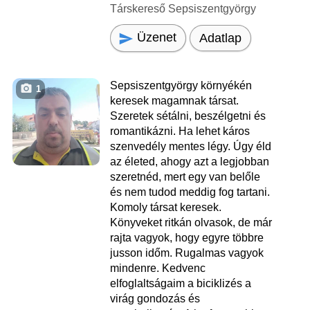
Társkereső Sepsiszentgyörgy
Üzenet
Adatlap
Sepsiszentgyörgy környékén
1
keresek magamnak társat.
Szeretek sétálni, beszélgetni és
romantikázni. Ha lehet káros
szenvedély mentes légy. Úgy éld
az életed, ahogy azt a legjobban
szeretnéd, mert egy van belőle
és nem tudod meddig fog tartani.
Komoly társat keresek.
Könyveket ritkán olvasok, de már
rajta vagyok, hogy egyre többre
jusson időm. Rugalmas vagyok
mindenre. Kedvenc
elfoglaltságaim a biciklizés a
virág gondozás és