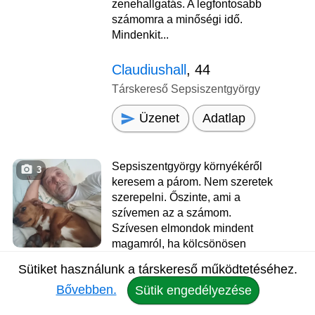
zenehallgatás. A legfontosabb
számomra a minőségi idő.
Mindenkit...
Claudiushall
, 44
Társkereső Sepsiszentgyörgy
Üzenet
Adatlap
Sepsiszentgyörgy környékéről
3
keresem a párom. Nem szeretek
szerepelni. Őszinte, ami a
szívemen az a számom.
Szívesen elmondok mindent
magamról, ha kölcsönösen
szimpatikusnak találjuk egymást.
Sütiket használunk a társkereső működtetéséhez.
Romantikus de határozott.
Bővebben.
Sütik engedélyezése
Szeretnék egy olyan boldog,
harmónikus kapcsolatban élni,