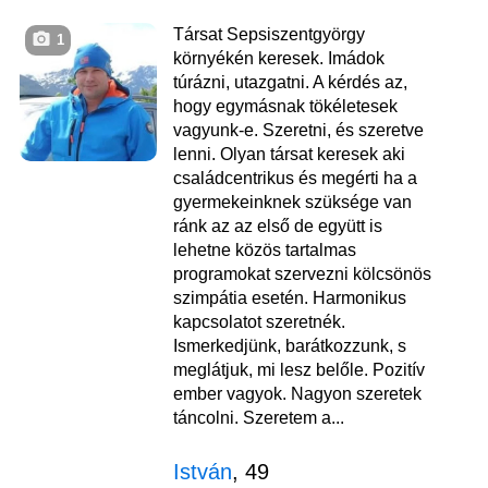
Társat Sepsiszentgyörgy
1
környékén keresek. Imádok
túrázni, utazgatni. A kérdés az,
hogy egymásnak tökéletesek
vagyunk-e. Szeretni, és szeretve
lenni. Olyan társat keresek aki
családcentrikus és megérti ha a
gyermekeinknek szüksége van
ránk az az első de együtt is
lehetne közös tartalmas
programokat szervezni kölcsönös
szimpátia esetén. Harmonikus
kapcsolatot szeretnék.
Ismerkedjünk, barátkozzunk, s
meglátjuk, mi lesz belőle. Pozitív
ember vagyok. Nagyon szeretek
táncolni. Szeretem a...
István
, 49