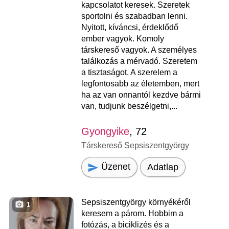
kapcsolatot keresek. Szeretek
sportolni és szabadban lenni.
Nyitott, kíváncsi, érdeklődő
ember vagyok. Komoly
társkereső vagyok. A személyes
találkozás a mérvadó. Szeretem
a tisztaságot. A szerelem a
legfontosabb az életemben, mert
ha az van onnantól kezdve bármi
van, tudjunk beszélgetni,...
Gyongyike
, 72
Társkereső Sepsiszentgyörgy
Üzenet
Adatlap
Sepsiszentgyörgy környékéről
1
keresem a párom. Hobbim a
fotózás, a biciklizés és a