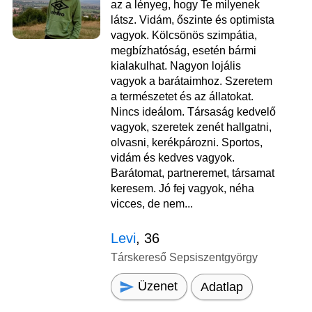
az a lényeg, hogy Te milyenek
látsz. Vidám, őszinte és optimista
vagyok. Kölcsönös szimpátia,
megbízhatóság, esetén bármi
kialakulhat. Nagyon lojális
vagyok a barátaimhoz. Szeretem
a természetet és az állatokat.
Nincs ideálom. Társaság kedvelő
vagyok, szeretek zenét hallgatni,
olvasni, kerékpározni. Sportos,
vidám és kedves vagyok.
Barátomat, partneremet, társamat
keresem. Jó fej vagyok, néha
vicces, de nem...
Levi
, 36
Társkereső Sepsiszentgyörgy
Üzenet
Adatlap