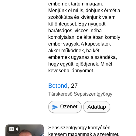
embernek tartom magam.
Menjünk el mi is, dobjunk érmét a
szökőkútba és kívánjunk valami
különlegeset. Egy nyugodt,
barátságos, vicces, néha
komolytalan, de általában komoly
ember vagyok. A kapcsolatok
akkor működnek, ha két
embernek ugyanaz a szándéka,
hogy együtt fejlődjenek. Minél
kevesebb lábnyomot...
Botond
, 27
Társkereső Sepsiszentgyörgy
Üzenet
Adatlap
Sepsiszentgyörgy környékén
4
keresem magamnak a szerelmet.