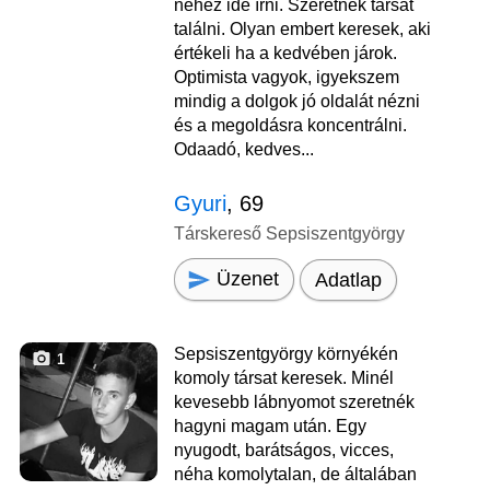
nehéz ide írni. Szeretnék társat
találni. Olyan embert keresek, aki
értékeli ha a kedvében járok.
Optimista vagyok, igyekszem
mindig a dolgok jó oldalát nézni
és a megoldásra koncentrálni.
Odaadó, kedves...
Gyuri
, 69
Társkereső Sepsiszentgyörgy
Üzenet
Adatlap
Sepsiszentgyörgy környékén
1
komoly társat keresek. Minél
kevesebb lábnyomot szeretnék
hagyni magam után. Egy
nyugodt, barátságos, vicces,
néha komolytalan, de általában