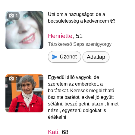
Utálom a hazugságot, de a
1
becsületesség a kedvencem 🥰
Henriette
, 51
Társkereső Sepsiszentgyörgy
Üzenet
Adatlap
Egyedül álló vagyok, de
1
szeretem az embereket, a
barátokat. Keresek megbizható
öszinte barátot, akivel jó együtt
sétálni, beszélgetni, utazni, filmet
nézni, egyszerü dolgokat is
értékelni
Kati
, 68