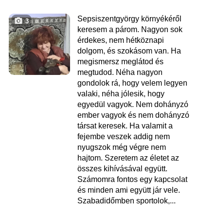
Sepsiszentgyörgy környékéről
3
keresem a párom. Nagyon sok
érdekes, nem hétköznapi
dolgom, és szokásom van. Ha
megismersz meglátod és
megtudod. Néha nagyon
gondolok rá, hogy velem legyen
valaki, néha jólesik, hogy
egyedül vagyok. Nem dohányzó
ember vagyok és nem dohányzó
társat keresek. Ha valamit a
fejembe veszek addig nem
nyugszok még végre nem
hajtom. Szeretem az életet az
összes kihívásával együtt.
Számomra fontos egy kapcsolat
és minden ami együtt jár vele.
Szabadidőmben sportolok,...