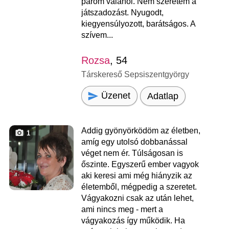
párom valahol. Nem szeretem a
játszadozást. Nyugodt,
kiegyensúlyozott, barátságos. A
szívem...
Rozsa
, 54
Társkereső Sepsiszentgyörgy
Üzenet
Adatlap
Addig gyönyörködöm az életben,
1
amíg egy utolsó dobbanással
véget nem ér. Túlságosan is
őszinte. Egyszerű ember vagyok
aki keresi ami még hiányzik az
életemből, mégpedig a szeretet.
Vágyakozni csak az után lehet,
ami nincs meg - mert a
vágyakozás így működik. Ha