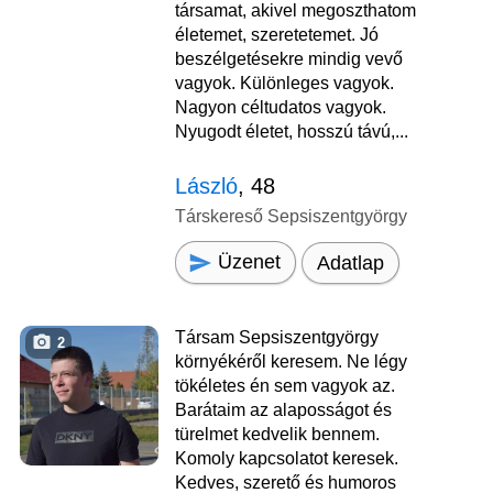
társamat, akivel megoszthatom
életemet, szeretetemet. Jó
beszélgetésekre mindig vevő
vagyok. Különleges vagyok.
Nagyon céltudatos vagyok.
Nyugodt életet, hosszú távú,...
László
, 48
Társkereső Sepsiszentgyörgy
Üzenet
Adatlap
Társam Sepsiszentgyörgy
2
környékéről keresem. Ne légy
tökéletes én sem vagyok az.
Barátaim az alaposságot és
türelmet kedvelik bennem.
Komoly kapcsolatot keresek.
Kedves, szerető és humoros