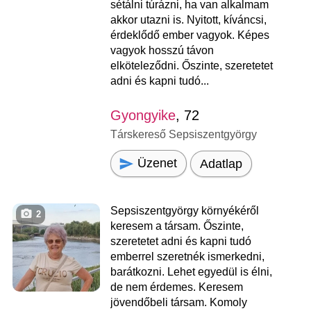
sétálni túrázni, ha van alkalmam
akkor utazni is. Nyitott, kíváncsi,
érdeklődő ember vagyok. Képes
vagyok hosszú távon
elköteleződni. Őszinte, szeretetet
adni és kapni tudó...
Gyongyike
, 72
Társkereső Sepsiszentgyörgy
Üzenet
Adatlap
Sepsiszentgyörgy környékéről
2
keresem a társam. Őszinte,
szeretetet adni és kapni tudó
emberrel szeretnék ismerkedni,
barátkozni. Lehet egyedül is élni,
de nem érdemes. Keresem
jövendőbeli társam. Komoly