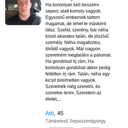
Ha komolyan kell beszelni
seperc alatt komoly vagyok.
Egyszerű embernek tartom
magamat, de lehet te másként
látsz. Szelíd, szerény, bár néha
kissé akaratos talán, de jószívű
személy. Néha magabiztos,
törődő vagyok. Már nagyon
szeretném megtalálni a páromat.
Ha gondolod írj rám, Ha
komolyan gondolod akkor pedig
feltétlen írj rám. Talán, néha egy
kicsit türelmetlen vagyok.
Szeretnék még szeretni, és
szeretve lenni. Szeretem az
életet,...
Atti
, 45
Társkereső Sepsiszentgyörgy