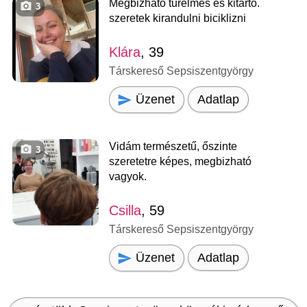
Megbizhato turelmes es kitarto.
3
szeretek kirandulni biciklizni
Klára
, 39
Társkereső Sepsiszentgyörgy
Üzenet
Adatlap
Vidám természetű, őszinte
3
szeretetre képes, megbizható
vagyok.
Csilla
, 59
Társkereső Sepsiszentgyörgy
Üzenet
Adatlap