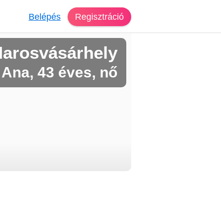
Belépés
Regisztráció
Marosvásárhely
Ana, 43 éves, nő