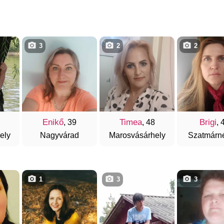
3
2
2
Enikő
Timea
Brigi
, 39
, 48
, 
ely
Nagyvárad
Marosvásárhely
Szatmárn
1
3
3