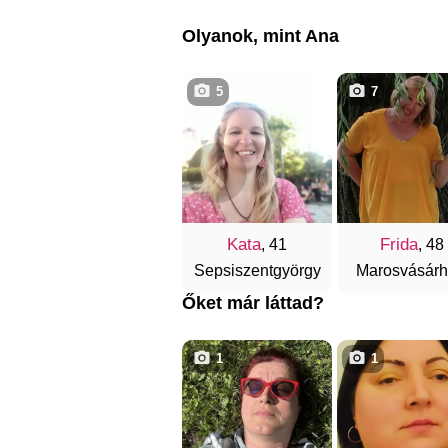
Olyanok, mint Ana
5
7
Kata
Frida
, 41
, 48
Sepsiszentgyörgy
Marosvásárh
Őket már láttad?
1
1