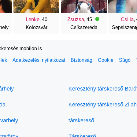
Lenke
Zsuzsa
Csilla
, 40
, 45
,
hely
Kolozsvár
Csíkszereda
Sepsiszent
rskeresés mobilon is
elek
Adatkezelési nyilatkozat
Biztonság
Cookie
Súgó
árhely
Keresztény társkereső Baró
eda
Keresztény társkereső Zilah
varhely
társkereső
tgyörgy
Társkereső