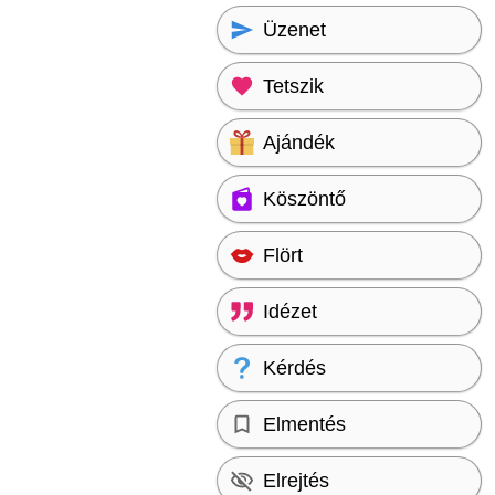
Üzenet
Tetszik
Ajándék
Köszöntő
Flört
Idézet
Kérdés
Elmentés
Elrejtés