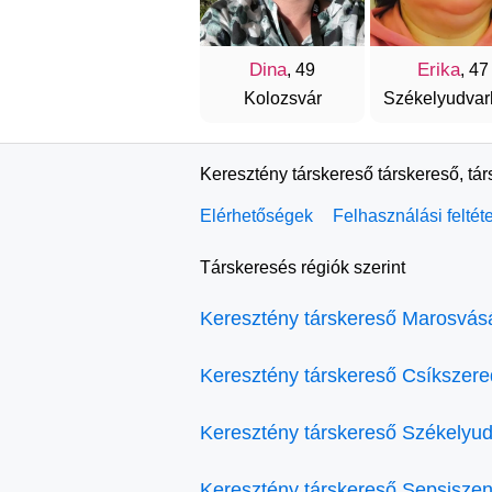
Dina
Erika
, 49
, 47
Kolozsvár
Székelyudvar
Keresztény társkereső társkereső, tá
Elérhetőségek
Felhasználási feltét
Társkeresés régiók szerint
Keresztény társkereső Marosvás
Keresztény társkereső Csíkszer
Keresztény társkereső Székelyud
Keresztény társkereső Sepsiszen