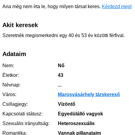
Ana még nem írta le, hogy milyen társat keres.
Kérdezd meg!
Akit keresek
Szeretnék megismerkedni egy 40 és 53 év közötti férfival.
Adataim
Nem:
Nő
Életkor:
43
Névnap:
...
Város:
Marosvásárhely társkereső
Csillagjegy:
Vízöntő
Kapcsolati státusz:
Egyedülálló vagyok
Szexuális irányultság:
Heteroszexuális
Romantika:
Vannak pillanataim