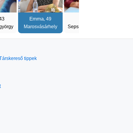
Emma
Katalin
CSAGA
 43
, 49
györgy
Marosvásárhely
Sepsiszentgyörgy
Sepsisze
Társkereső tippek
t