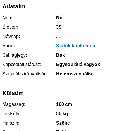
Adataim
Nem:
Nő
Életkor:
39
Névnap:
...
Város:
Siófok társkereső
Csillagjegy:
Bak
Kapcsolati státusz:
Egyedülálló vagyok
Szexuális irányultság:
Heteroszexuális
Külsőm
Magasság:
160 cm
Testsúly:
55 kg
Hajszín:
Szőke