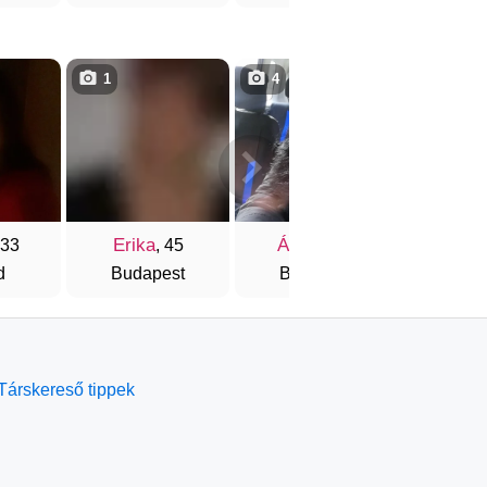
1
4
3
Erika
Ágnes
Tünd
 33
, 45
, 45
d
Budapest
Budapest
Buda
Társkereső tippek