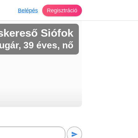
Belépés
Regisztráció
skereső Siófok
gár, 39 éves, nő