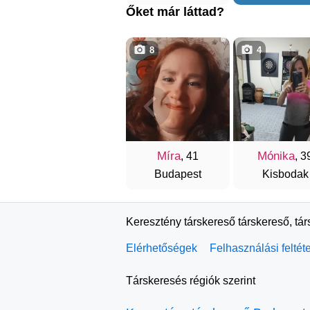
Őket már láttad?
8
4
Míra
Mónika
, 41
, 3
Budapest
Kisbodak
Keresztény társkereső társkereső, tá
Elérhetőségek
Felhasználási feltét
Társkeresés régiók szerint