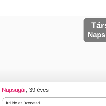
Tár
Napsu
Napsugár
, 39 éves