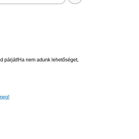
ted párját!Ha nem adunk lehetőséget,
meg!