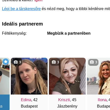
Lépj be a társkeresőre
és nézd meg, hogy a többi kérdésre mit
Ideális partnerem
Féltékenység:
Megbízik a partnerében
3
3
3
Edina
Kriszti
Ilona
, 42
, 45
, 
as
Budapest
Jászberény
Budape