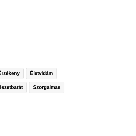
Érzékeny
Életvidám
szetbarát
Szorgalmas