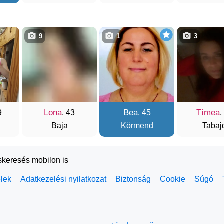
9
1
3
Lona
Bea
Tímea
9
, 43
, 45
,
Baja
Körmend
Tabaj
rskeresés mobilon is
elek
Adatkezelési nyilatkozat
Biztonság
Cookie
Súgó