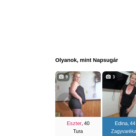
Olyanok, mint Napsugár
9
3
Eszter
Edina
, 40
, 44
Tura
Zagyvarék