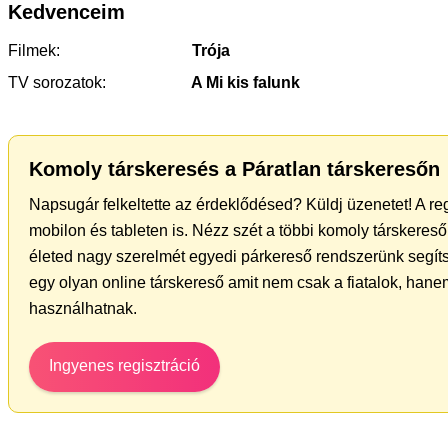
Kedvenceim
Filmek:
Trója
TV sorozatok:
A Mi kis falunk
Komoly társkeresés a Páratlan társkeresőn
Napsugár felkeltette az érdeklődésed? Küldj üzenetet! A re
mobilon és tableten is. Nézz szét a többi komoly társkereső 
életed nagy szerelmét egyedi párkereső rendszerünk segít
egy olyan online társkereső amit nem csak a fiatalok, hanem
használhatnak.
Ingyenes regisztráció