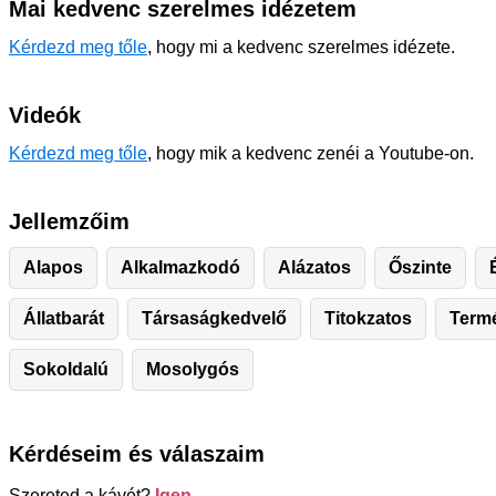
Mai kedvenc szerelmes idézetem
Kérdezd meg tőle
, hogy mi a kedvenc szerelmes idézete.
Videók
Kérdezd meg tőle
, hogy mik a kedvenc zenéi a Youtube-on.
Jellemzőim
Alapos
Alkalmazkodó
Alázatos
Őszinte
Állatbarát
Társaságkedvelő
Titokzatos
Termé
Sokoldalú
Mosolygós
Kérdéseim és válaszaim
Szereted a kávét?
Igen