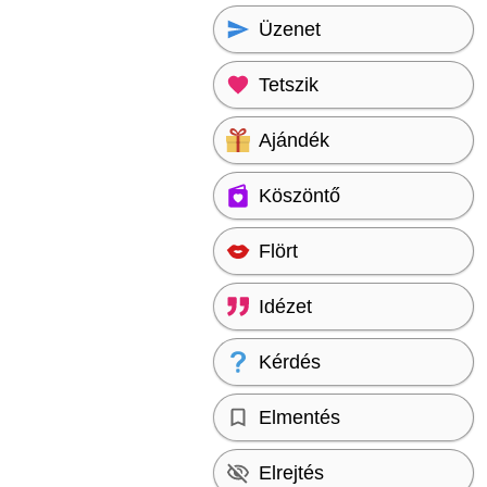
Üzenet
Tetszik
Ajándék
Köszöntő
Flört
Idézet
Kérdés
Elmentés
Elrejtés