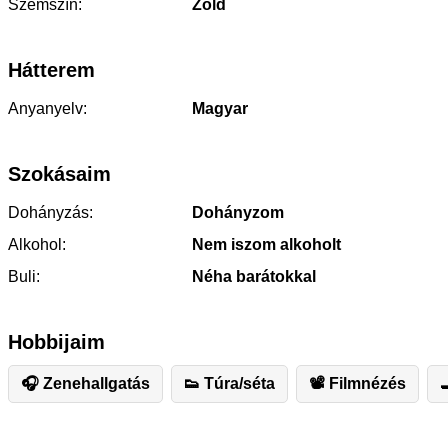
Szemszín:
Zöld
Hátterem
Anyanyelv:
Magyar
Szokásaim
Dohányzás:
Dohányzom
Alkohol:
Nem iszom alkoholt
Buli:
Néha barátokkal
Hobbijaim
🎧 Zenehallgatás
👟 Túra/séta
📽 Filmnézés