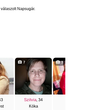
 válaszolt Napsugár.
7
3
1
Szilvia
Evi
Two
43
, 34
, 42
st
Kóka
Pécs
Buda