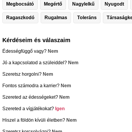
Megbocsátó
Megértő
Nagylelkű
Nyugodt
Ragaszkodó
Rugalmas
Toleráns
Társaságk
Kérdéseim és válaszaim
Édességfüggő vagy?
Nem
Jó a kapcsolatod a szüleiddel?
Nem
Szeretsz horgolni?
Nem
Fontos számodra a karrier?
Nem
Szereted az édességeket?
Nem
Szereted a vígjátékokat?
Igen
Hiszel a földön kívüli életben?
Nem
Szeretsz korcsolyázni?
Nem