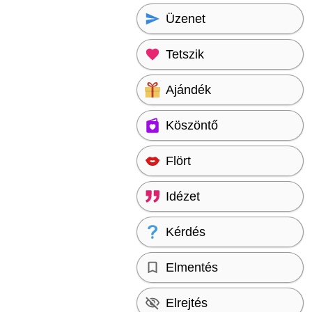
Üzenet
Tetszik
Ajándék
Köszöntő
Flört
Idézet
Kérdés
Elmentés
Elrejtés