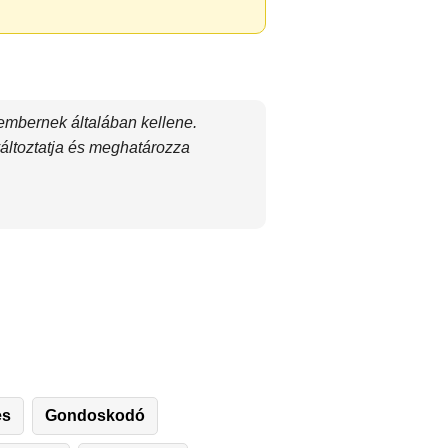
 embernek általában kellene.
áltoztatja és meghatározza
es
Gondoskodó