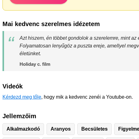
Mai kedvenc szerelmes idézetem
Azt hiszem, én többet gondolok a szerelemre, mint az
Folyamatosan lenyűgöz a puszta ereje, amellyel megv
életünket.
Holiday c. film
Videók
Kérdezd meg tőle
, hogy mik a kedvenc zenéi a Youtube-on.
Jellemzőim
Alkalmazkodó
Aranyos
Becsületes
Figyelm