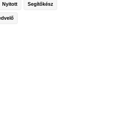
Nyitott
Segítőkész
edvelő