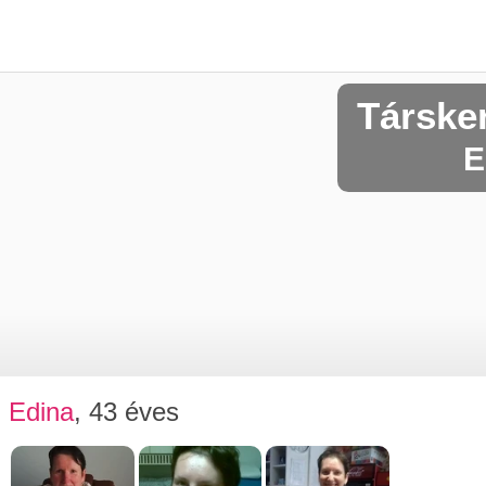
Társke
E
Edina
, 43 éves