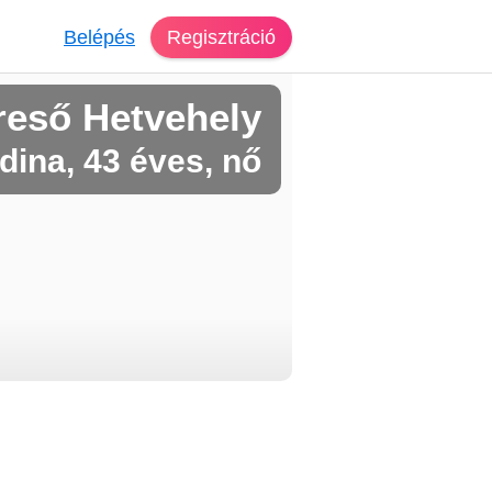
Belépés
Regisztráció
reső Hetvehely
dina, 43 éves, nő