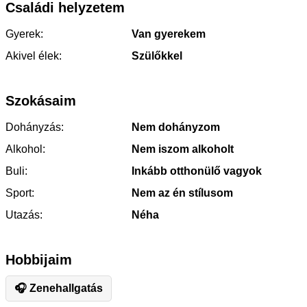
Családi helyzetem
Gyerek:
Van gyerekem
Akivel élek:
Szülőkkel
Szokásaim
Dohányzás:
Nem dohányzom
Alkohol:
Nem iszom alkoholt
Buli:
Inkább otthonülő vagyok
Sport:
Nem az én stílusom
Utazás:
Néha
Hobbijaim
🎧 Zenehallgatás