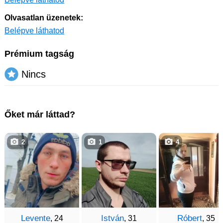
Olvasatlan üzenetek:
Belépve láthatod
Prémium tagság
Nincs
Őket már láttad?
2
1
4
Levente
István
Róbert
, 24
, 31
, 35