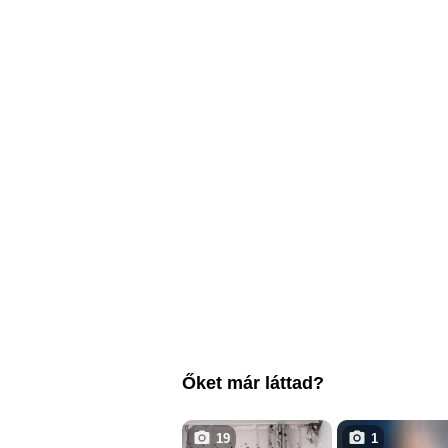
Őket már láttad?
19
1