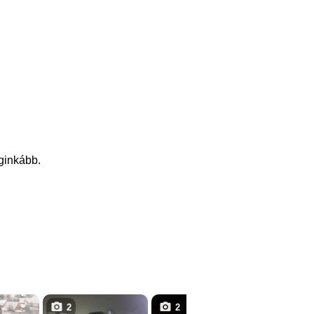
eginkább.
2
2
10