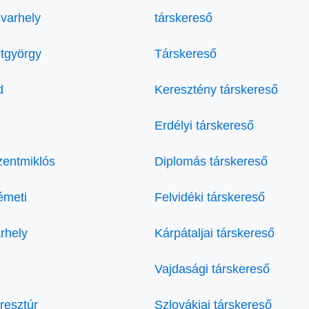
varhely
társkereső
tgyörgy
Társkereső
d
Keresztény társkereső
Erdélyi társkereső
zentmiklós
Diplomás társkereső
émeti
Felvidéki társkereső
rhely
Kárpátaljai társkereső
Vajdasági társkereső
resztúr
Szlovákiai társkereső