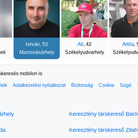
István
Ati
Attila
, 53
, 42
, 
eti
Marosvásárhely
Székelyudvarhely
Székelyudv
rskeresés mobilon is
elek
Adatkezelési nyilatkozat
Biztonság
Cookie
Súgó
árhely
Keresztény társkereső Baró
eda
Keresztény társkereső Zilah