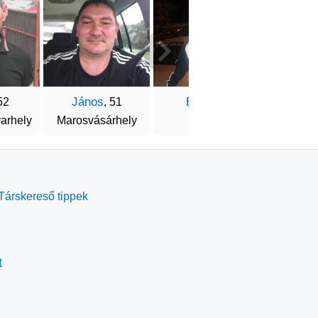
János
Bandorr
Attil
52
, 51
arhely
Marosvásárhely
Arad
Sepsisze
Társkereső tippek
t