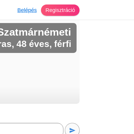
Belépés
Regisztráció
Szatmárnémeti
as, 48 éves, férfi