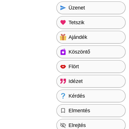
Üzenet
Tetszik
Ajándék
Köszöntő
Flört
Idézet
Kérdés
Elmentés
Elrejtés