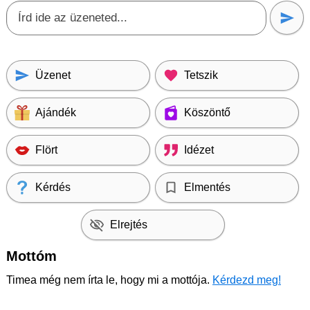
Üzenet
Tetszik
Ajándék
Köszöntő
Flört
Idézet
Kérdés
Elmentés
Elrejtés
Mottóm
Timea még nem írta le, hogy mi a mottója.
Kérdezd meg!