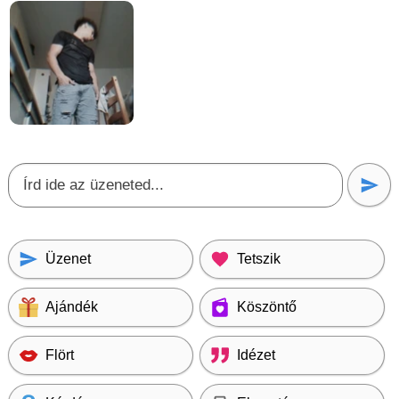
Üzenet
Tetszik
Ajándék
Köszöntő
Flört
Idézet