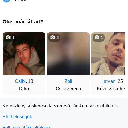
Őket már láttad?
1
3
1
Csibi
Zoli
Istvan
, 18
, 25
Ditró
Csíkszereda
Kézdivásárhel
Keresztény társkereső társkereső, társkeresés mobilon is
Elérhetőségek
Felhasználási feltételek